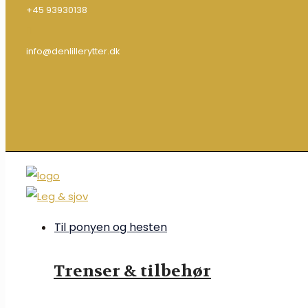
+45 93930138
info@denlillerytter.dk
Til ponyen og hesten
Trenser & tilbehør