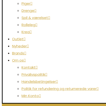
Piger
Drenge
Spil & værelset
Rolleleg
Krea
Outlet
Nyheder
Brands
Om os
Kontakt
Privalivspolitik
Handelsbetingelser
Politik for refundering og returnerede varer
Min Konto