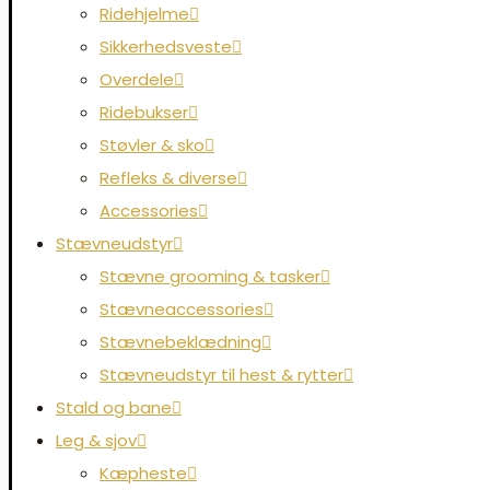
Ridehjelme
Sikkerhedsveste
Overdele
Ridebukser
Støvler & sko
Refleks & diverse
Accessories
Stævneudstyr
Stævne grooming & tasker
Stævneaccessories
Stævnebeklædning
Stævneudstyr til hest & rytter
Stald og bane
Leg & sjov
Kæpheste