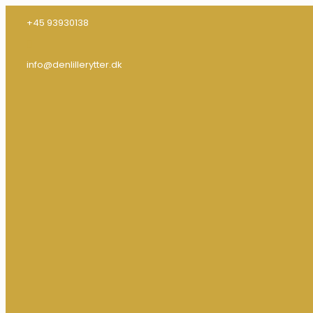
+45 93930138
info@denlillerytter.dk