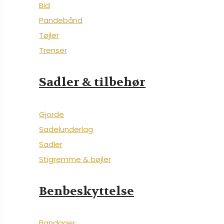
Bid
Pandebånd
Tøjler
Trenser
Sadler & tilbehør
Gjorde
Sadelunderlag
Sadler
Stigremme & bøjler
Benbeskyttelse
Bandager