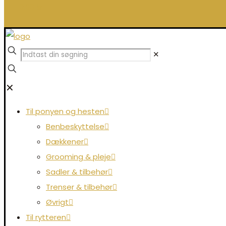
0,00 kr.
✕
✕
Til ponyen og hesten
Benbeskyttelse
Dækkener
Grooming & pleje
Sadler & tilbehør
Trenser & tilbehør
Øvrigt
Til rytteren