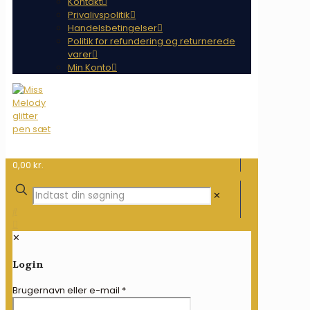
Kontakt
Privalivspolitik
Handelsbetingelser
Politik for refundering og returnerede
varer
Min Konto
0,00 kr.
✕
✕
Login
Brugernavn eller e-mail
*