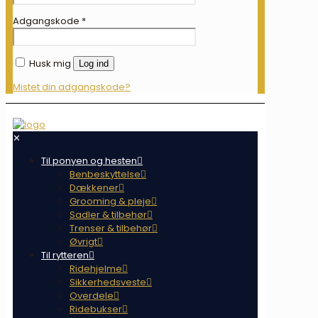
Adgangskode
*
Husk mig
Log ind
Mistet din adgangskode?
✕
Til ponyen og hesten
Benbeskyttelse
Dækkener
Grooming & pleje
Sadler & tilbehør
Trenser & tilbehør
Øvrigt
Til rytteren
Ridehjelme
Sikkerhedsveste
Overdele
Ridebukser