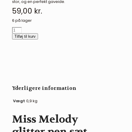
stor, og en perfekt gaveide.
59,00
kr.
6 på lager
Miss
Melody
Tilføj til kurv
glitter
pen
sæt
antal
Yderligere information
Vægt
0,9 kg
Miss Melody
glitter pen sæt