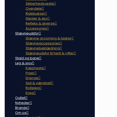
Sikkerhedsveste
Overdele
Ridebukser
Støvler & sko
Refleks & diverse
Accessories
Stævneudstyr
Stævne grooming & tasker
Stævneaccessories
Stævnebeklædning
Stævneudstyr til hest & rytter
Stald og bane
Leg & sjov
Kæpheste
Piger
Drenge
Spil & værelset
Rolleleg
Krea
Outlet
Nyheder
Brands
Om os