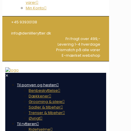
varer
Min Konto
+45 93930138
info@denlillerytter.dk
Fri fragt over 499,-
Levering 1-4 hverdage
Prismatch på alle varer
E-mærket webshop
✕
Til ponyen og hesten
Benbeskyttelse
Dækkener
Grooming & pleje
Sadler & tilbehør
Trenser & tilbehør
Øvrigt
Til rytteren
Ridehjelme