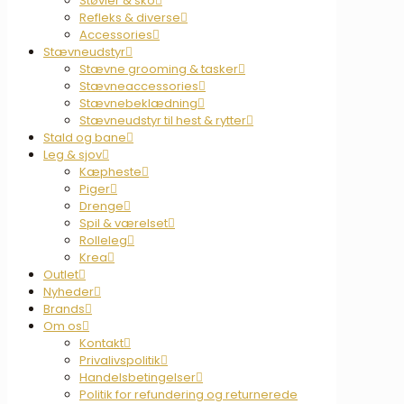
Støvler & sko
Refleks & diverse
Accessories
Stævneudstyr
Stævne grooming & tasker
Stævneaccessories
Stævnebeklædning
Stævneudstyr til hest & rytter
Stald og bane
Leg & sjov
Kæpheste
Piger
Drenge
Spil & værelset
Rolleleg
Krea
Outlet
Nyheder
Brands
Om os
Kontakt
Privalivspolitik
Handelsbetingelser
Politik for refundering og returnerede