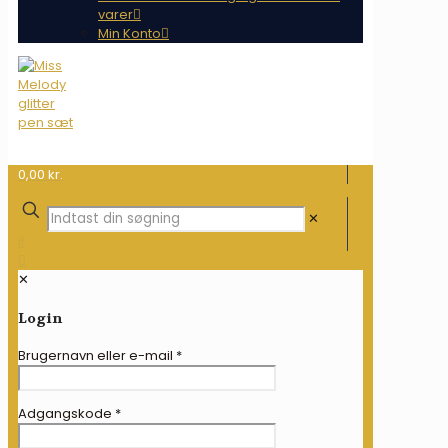
varer
Min Konto
0,00 kr.
✕
✕
Login
Brugernavn eller e-mail
*
Adgangskode
*