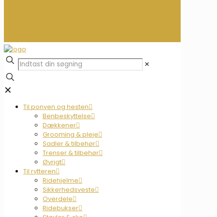
0
0,00 kr.
✕
✕
Til ponyen og hesten
Benbeskyttelse
Dækkener
Grooming & pleje
Sadler & tilbehør
Trenser & tilbehør
Øvrigt
Til rytteren
Ridehjelme
Sikkerhedsveste
Overdele
Ridebukser