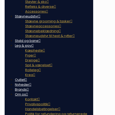
Støvler & sko
Refleks & diverse
Accessories
Stævneudstyr
Stævne grooming & tasker
Stævneaccessories
Stævnebeklædning
Stævneudstyr til hest & rytter
Stald og bane
Leg & sjov
Kæpheste
Piger
Drenge
Spil & værelset
Rolleleg
Krea
Outlet
Nyheder
Brands
Om os
Kontakt
Privalivspolitik
Handelsbetingelser
Politik for refundering og returnerede