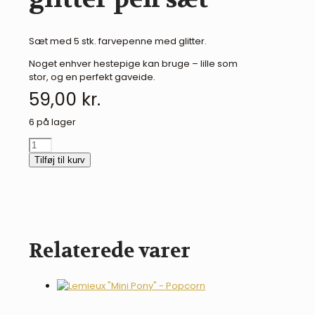
Sæt med 5 stk. farvepenne med glitter.
Noget enhver hestepige kan bruge – lille som
stor, og en perfekt gaveide.
59,00
kr.
6 på lager
Miss
Melody
Tilføj til kurv
glitter
pen
sæt
antal
Relaterede varer