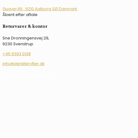
Mulighederne
kan
Gugvej 89 , 9210 Aalborg SØ Danmark
vælges
Åbent efter aftale
på
varesiden
Returvarer & kontor
Sne Dronningensvej 29,
9230 Svenstrup
+45 9393 0138
info@denlillerytter.dk
TILMELD NYHEDSBREV