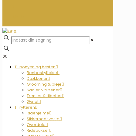
0
0,00 kr.
✕
✕
Til ponyen og hesten
Benbeskyttelse
Dækkener
Grooming & pleje
Sadler & tilbehør
Trenser & tilbehør
Øvrigt
Til rytteren
Ridehjelme
Sikkerhedsveste
Overdele
Ridebukser