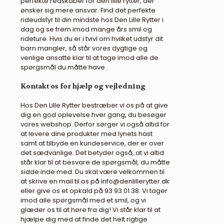
perfekte redskaber for den lille rytter, der
ønsker sig mere ansvar. Find det perfekte
rideudstyr til din mindste hos Den Lille Rytter i
dag og se frem imod mange års smil og
rideture. Hvis du er i tvivl om hvilket udstyr dit
barn mangler, så står vores dygtige og
venlige ansatte klar til at tage imod alle de
spørgsmål du måtte have.
Kontakt os for hjælp og vejledning
Hos Den Lille Rytter bestræber vi os på at give
dig en god oplevelse hver gang, du besøger
vores webshop. Derfor sørger vi også altid for
at levere dine produkter med lynets hast
samt at tilbyde en kundeservice, der er over
det sædvanlige. Det betyder også, at vi altid
står klar til at besvare de spørgsmål, du måtte
sidde inde med. Du skal være velkommen til
at skrive en mail til os på info@denlillerytter.dk
eller give os et opkald på 93 93 01 38. Vi tager
imod alle spørgsmål med et smil, og vi
glæder os til at høre fra dig! Vi står klar til at
hjælpe dig med at finde det helt rigtige