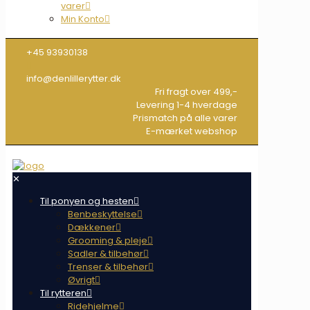
varer
Min Konto
+45 93930138
info@denlillerytter.dk
Fri fragt over 499,-
Levering 1-4 hverdage
Prismatch på alle varer
E-mærket webshop
✕
Til ponyen og hesten
Benbeskyttelse
Dækkener
Grooming & pleje
Sadler & tilbehør
Trenser & tilbehør
Øvrigt
Til rytteren
Ridehjelme