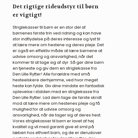
Det rigtige rideudstyr til børn
er vigtigt!
Striglekasser til børn er en stor del af
børnenes første trin ved ridning og kan have
stor indflydelse på deres interesse og lyst til
at lære mere om hestene og deres pleje. Det
er også en effektiv måde at lære børnene at
udvise omsorg og ansvarlighed, når det
kommer til at tage sig af dyr. Så gør dine børn
en tjeneste og giv dem en striglekasse fra
Den Lille Rytter! Alle forældre med små
hesteelskere derhjemme, ved hvor meget
heste kan fylde. Giv dine mindste en fantastisk
oplevelse i stalden med en striglekasse fra
Den Lille Rytter. Lad dem tage de første skridt
mod at lære mere om hestenes pleje og få
mulighed for at udvise omsorg og
ansvarlighed, når de tager sig af deres hest.
Vores striglekasser til børn er lavet af høj
kvalitet og vil med garanti give et smil på
læben hos ethvert barn, og de er derudover