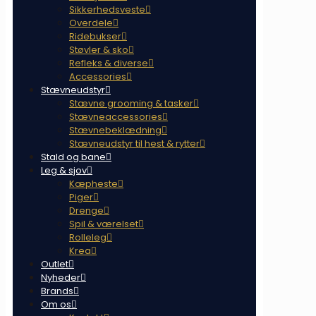
Sikkerhedsveste
Overdele
Ridebukser
Støvler & sko
Refleks & diverse
Accessories
Stævneudstyr
Stævne grooming & tasker
Stævneaccessories
Stævnebeklædning
Stævneudstyr til hest & rytter
Stald og bane
Leg & sjov
Kæpheste
Piger
Drenge
Spil & værelset
Rolleleg
Krea
Outlet
Nyheder
Brands
Om os