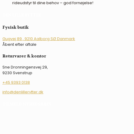
rideudstyr til dine behov – god fornøjelse!
DEN LILLE RYTTER
Fysisk butik
Gugvej 89 , 9210 Aalborg SØ Danmark
Åbent efter aftale
Returvarer & kontor
Sne Dronningensvej 29,
9230 Svenstrup
+45 9393 0138
info@denlillerytter.dk
TILMELD NYHEDSBREV