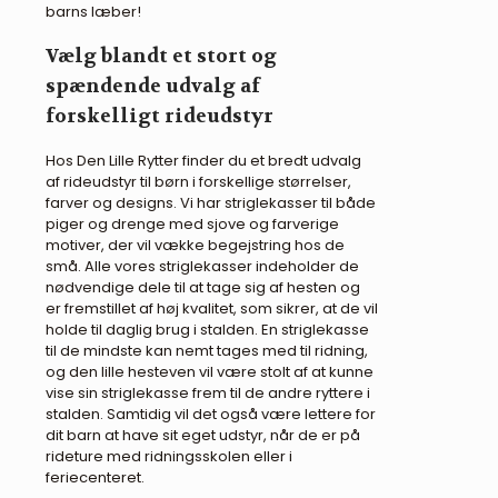
barns læber!
Vælg blandt et stort og
spændende udvalg af
forskelligt rideudstyr
Hos Den Lille Rytter finder du et bredt udvalg
af rideudstyr til børn i forskellige størrelser,
farver og designs. Vi har striglekasser til både
piger og drenge med sjove og farverige
motiver, der vil vække begejstring hos de
små. Alle vores striglekasser indeholder de
nødvendige dele til at tage sig af hesten og
er fremstillet af høj kvalitet, som sikrer, at de vil
holde til daglig brug i stalden. En striglekasse
til de mindste kan nemt tages med til ridning,
og den lille hesteven vil være stolt af at kunne
vise sin striglekasse frem til de andre ryttere i
stalden. Samtidig vil det også være lettere for
dit barn at have sit eget udstyr, når de er på
rideture med ridningsskolen eller i
feriecenteret.