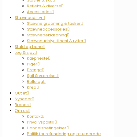
Støvler & sko
Refleks & diverse
Accessories
Stævneudstyr
Stævne grooming & tasker
Stævneaccessories
Stævnebeklædning
Stævneudstyr til hest & rytter
Stald og bane
Leg & sjov
Kæpheste
Piger
Drenge
Spil & værelset
Rolleleg
Krea
Outlet
Nyheder
Brands
Om os
Kontakt
Privalivspolitik
Handelsbetingelser
Politik for refundering og returnerede