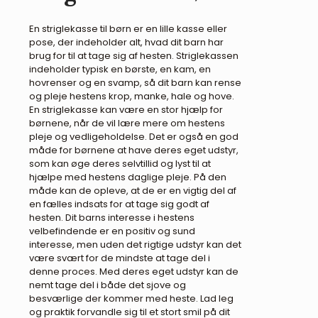
En striglekasse til børn er en lille kasse eller
pose, der indeholder alt, hvad dit barn har
brug for til at tage sig af hesten. Striglekassen
indeholder typisk en børste, en kam, en
hovrenser og en svamp, så dit barn kan rense
og pleje hestens krop, manke, hale og hove.
En striglekasse kan være en stor hjælp for
børnene, når de vil lære mere om hestens
pleje og vedligeholdelse. Det er også en god
måde for børnene at have deres eget udstyr,
som kan øge deres selvtillid og lyst til at
hjælpe med hestens daglige pleje. På den
måde kan de opleve, at de er en vigtig del af
en fælles indsats for at tage sig godt af
hesten. Dit barns interesse i hestens
velbefindende er en positiv og sund
interesse, men uden det rigtige udstyr kan det
være svært for de mindste at tage del i
denne proces. Med deres eget udstyr kan de
nemt tage del i både det sjove og
besværlige der kommer med heste. Lad leg
og praktik forvandle sig til et stort smil på dit