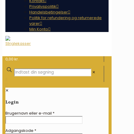
Kontakt
Privalivspolitik
Handelsbetingelser
Politik for refundering og returnerede
varer
Min Konto
0,00 kr.
✕
✕
Login
Brugernavn eller e-mail
*
Adgangskode
*