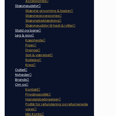
Accessories
Stævneudstyr
Stævne grooming & tasker
Stævneaccessories
Stævnebeklædning
Stævneudstyr til hest & rytter
Stald og bane
Leg & sjov
Kæpheste
Piger
Drenge
Spil & værelset
Rolleleg
Krea
Outlet
Nyheder
Brands
Om os
Kontakt
Privalivspolitik
Handelsbetingelser
Politik for refundering og returnerede
varer
Min Konto