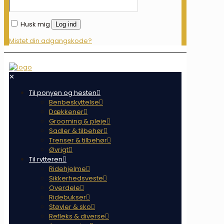
Husk mig
Log ind
Mistet din adgangskode?
✕
Til ponyen og hesten
Benbeskyttelse
Dækkener
Grooming & pleje
Sadler & tilbehør
Trenser & tilbehør
Øvrigt
Til rytteren
Ridehjelme
Sikkerhedsveste
Overdele
Ridebukser
Støvler & sko
Refleks & diverse