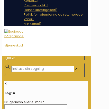
Kontakt
Privalivspolitik
Handelsbetingelser
Politik for refundering og returnerede
varer
Min Konto
0,00 kr.
✕
✕
Login
Brugernavn eller e-mail
*