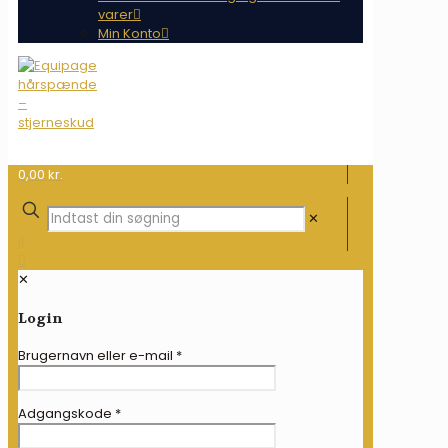
varer
Min Konto
0,00 kr.
✕
✕
Login
Brugernavn eller e-mail
*
Adgangskode
*