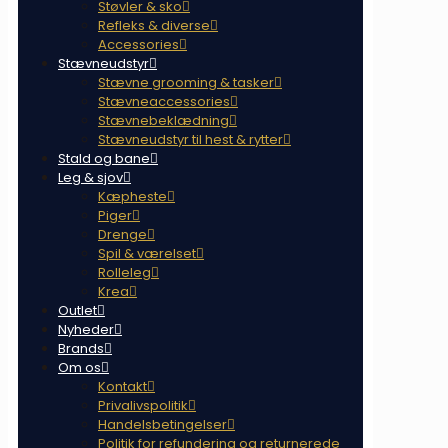
Støvler & sko
Refleks & diverse
Accessories
Stævneudstyr
Stævne grooming & tasker
Stævneaccessories
Stævnebeklædning
Stævneudstyr til hest & rytter
Stald og bane
Leg & sjov
Kæpheste
Piger
Drenge
Spil & værelset
Rolleleg
Krea
Outlet
Nyheder
Brands
Om os
Kontakt
Privalivspolitik
Handelsbetingelser
Politik for refundering og returnerede