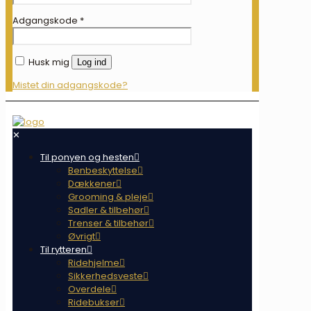
Adgangskode
*
Husk mig
Log ind
Mistet din adgangskode?
✕
Til ponyen og hesten
Benbeskyttelse
Dækkener
Grooming & pleje
Sadler & tilbehør
Trenser & tilbehør
Øvrigt
Til rytteren
Ridehjelme
Sikkerhedsveste
Overdele
Ridebukser