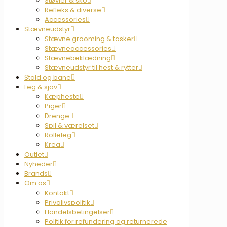
Støvler & sko
Refleks & diverse
Accessories
Stævneudstyr
Stævne grooming & tasker
Stævneaccessories
Stævnebeklædning
Stævneudstyr til hest & rytter
Stald og bane
Leg & sjov
Kæpheste
Piger
Drenge
Spil & værelset
Rolleleg
Krea
Outlet
Nyheder
Brands
Om os
Kontakt
Privalivspolitik
Handelsbetingelser
Politik for refundering og returnerede