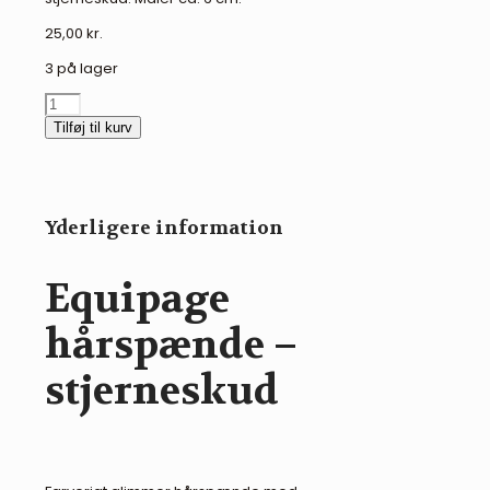
25,00
kr.
3 på lager
Equipage
hårspænde
Tilføj til kurv
-
stjerneskud
antal
Yderligere information
Equipage
hårspænde –
stjerneskud