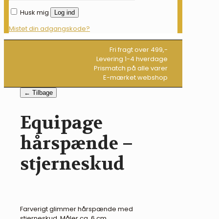
Husk mig
Log ind
Mistet din adgangskode?
Fri fragt over 499,-
Levering 1-4 hverdage
Prismatch på alle varer
E-mærket webshop
← Tilbage
Equipage
hårspænde –
stjerneskud
Farverigt glimmer hårspænde med
stjerneskud. Måler ca. 6 cm.