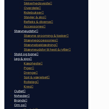
Sikkerhedsveste
Overdele
Ridebukser
Støvler & sko
Refleks & diverse
Accessories
Stævneudstyr
Stævne grooming & tasker
Stævneaccessories
Stævnebeklædning
Stævneudstyr til hest & rytter
Stald og bane
Leg & sjov
Kæpheste
Piger
Drenge
Spil & værelset
Rolleleg
Krea
Outlet
Nyheder
Brands
Om os