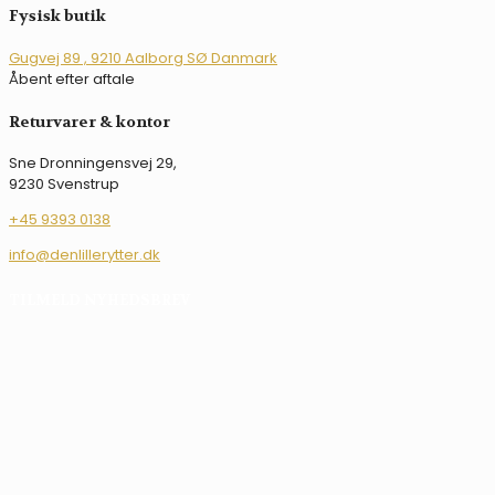
varianter.
Fysisk butik
Mulighederne
kan
Gugvej 89 , 9210 Aalborg SØ Danmark
vælges
Åbent efter aftale
på
varesiden
Returvarer & kontor
Sne Dronningensvej 29,
9230 Svenstrup
+45 9393 0138
info@denlillerytter.dk
TILMELD NYHEDSBREV