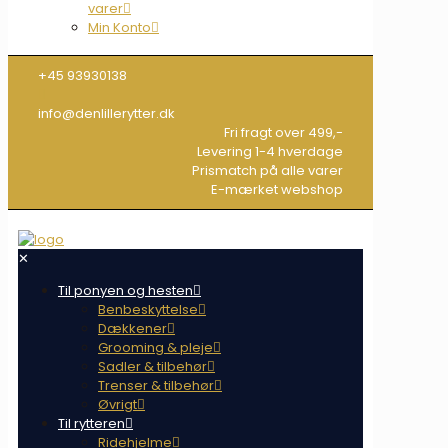
varer
Min Konto
+45 93930138
info@denlillerytter.dk
Fri fragt over 499,-
Levering 1-4 hverdage
Prismatch på alle varer
E-mærket webshop
✕
Til ponyen og hesten
Benbeskyttelse
Dækkener
Grooming & pleje
Sadler & tilbehør
Trenser & tilbehør
Øvrigt
Til rytteren
Ridehjelme