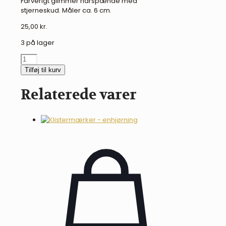
Farverigt glimmer hårspænde med
stjerneskud. Måler ca. 6 cm.
25,00
kr.
3 på lager
Equipage
hårspænde
Tilføj til kurv
-
stjerneskud
Relaterede varer
antal