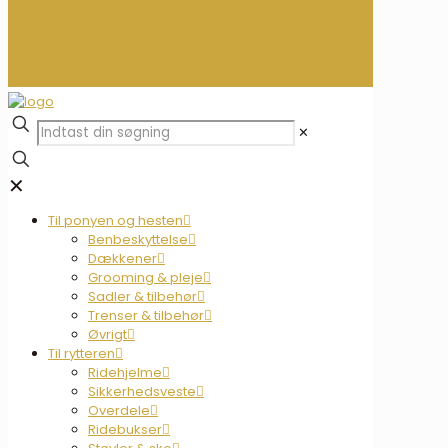
0
0,00 kr.
✕
✕
Til ponyen og hesten
Benbeskyttelse
Dækkener
Grooming & pleje
Sadler & tilbehør
Trenser & tilbehør
Øvrigt
Til rytteren
Ridehjelme
Sikkerhedsveste
Overdele
Ridebukser