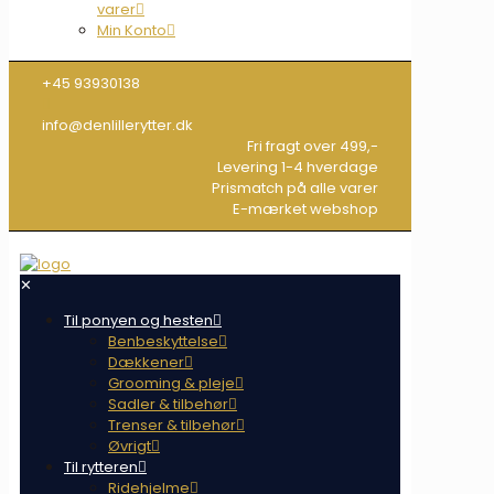
varer
Min Konto
+45 93930138
info@denlillerytter.dk
Fri fragt over 499,-
Levering 1-4 hverdage
Prismatch på alle varer
E-mærket webshop
✕
Til ponyen og hesten
Benbeskyttelse
Dækkener
Grooming & pleje
Sadler & tilbehør
Trenser & tilbehør
Øvrigt
Til rytteren
Ridehjelme