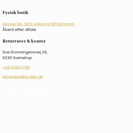
DEN LILLE RYTTER
flere
varianter.
Fysisk butik
Mulighederne
kan
Gugvej 89 , 9210 Aalborg SØ Danmark
vælges
Åbent efter aftale
på
varesiden
Returvarer & kontor
Sne Dronningensvej 29,
9230 Svenstrup
+45 9393 0138
info@denlillerytter.dk
TILMELD NYHEDSBREV