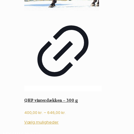
QHP vinterdækken – 300 g
Prisinterval:
400,00
kr.
–
646,00
kr.
400,00 kr.
Dette
Vælg muligheder
til
vare
646,00 kr.
har