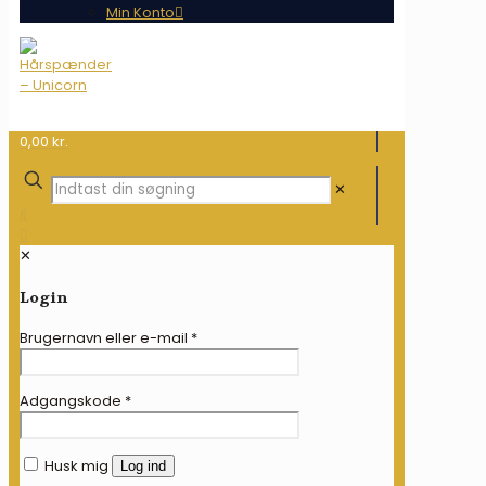
Min Konto
0,00 kr.
✕
✕
Login
Brugernavn eller e-mail
*
Adgangskode
*
Husk mig
Log ind