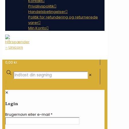
Kontakt
Privalivspolitik
Handelsbetingelser
Politik for refundering og returnerede
varer
Min Konto
0,00 kr.
✕
✕
Login
Brugernavn eller e-mail
*