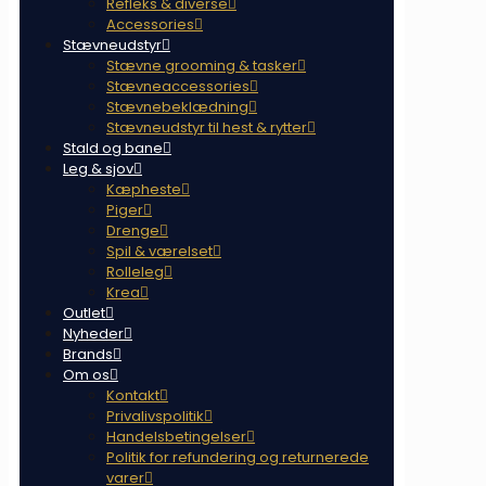
Refleks & diverse
Accessories
Stævneudstyr
Stævne grooming & tasker
Stævneaccessories
Stævnebeklædning
Stævneudstyr til hest & rytter
Stald og bane
Leg & sjov
Kæpheste
Piger
Drenge
Spil & værelset
Rolleleg
Krea
Outlet
Nyheder
Brands
Om os
Kontakt
Privalivspolitik
Handelsbetingelser
Politik for refundering og returnerede
varer