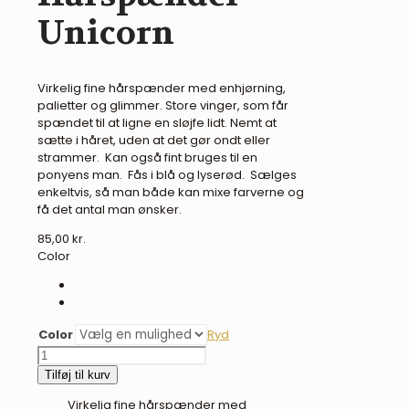
Unicorn
Virkelig fine hårspænder med enhjørning,
palietter og glimmer. Store vinger, som får
spændet til at ligne en sløjfe lidt. Nemt at
sætte i håret, uden at det gør ondt eller
strammer. Kan også fint bruges til en
ponyens man. Fås i blå og lyserød. Sælges
enkeltvis, så man både kan mixe farverne og
få det antal man ønsker.
85,00
kr.
Color
Color
Ryd
Hårspænder
-
Tilføj til kurv
Unicorn
Virkelig fine hårspænder med
antal