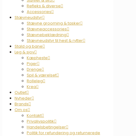
Støvler & sko
Refleks & diverse
Accessories
Stævneudstyr
Stævne grooming & tasker
Stævneaccessories
Stævnebeklædning
Stævneudstyr til hest & rytter
Stald og bane
Leg & sjov
Kæpheste
Piger
Drenge
Spil & værelset
Rolleleg
Krea
Outlet
Nyheder
Brands
Om os
Kontakt
Privalivspolitik
Handelsbetingelser
Politik for refundering og returnerede