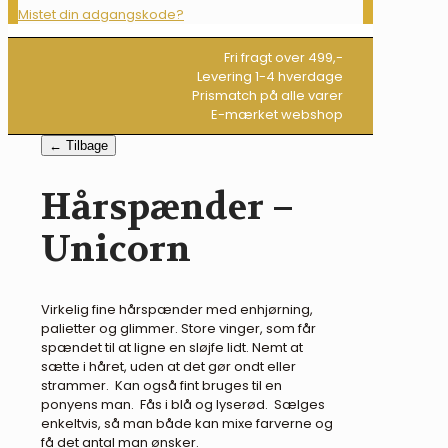
Mistet din adgangskode?
Fri fragt over 499,-
Levering 1-4 hverdage
Prismatch på alle varer
E-mærket webshop
← Tilbage
Hårspænder –
Unicorn
Virkelig fine hårspænder med enhjørning,
palietter og glimmer. Store vinger, som får
spændet til at ligne en sløjfe lidt. Nemt at
sætte i håret, uden at det gør ondt eller
strammer. Kan også fint bruges til en
ponyens man. Fås i blå og lyserød. Sælges
enkeltvis, så man både kan mixe farverne og
få det antal man ønsker.