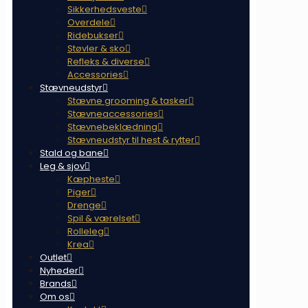
Sikkerhedsveste
Overdele
Ridebukser
Støvler & sko
Refleks & diverse
Accessories
Stævneudstyr
Stævne grooming & tasker
Stævneaccessories
Stævnebeklædning
Stævneudstyr til hest & rytter
Stald og bane
Leg & sjov
Kæpheste
Piger
Drenge
Spil & værelset
Rolleleg
Krea
Outlet
Nyheder
Brands
Om os