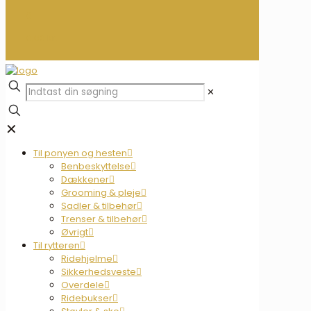
0
0,00 kr.
✕
✕
Til ponyen og hesten
Benbeskyttelse
Dækkener
Grooming & pleje
Sadler & tilbehør
Trenser & tilbehør
Øvrigt
Til rytteren
Ridehjelme
Sikkerhedsveste
Overdele
Ridebukser