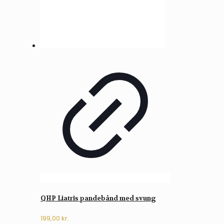
varesiden
QHP Liatris pandebånd med svung
199,00
kr.