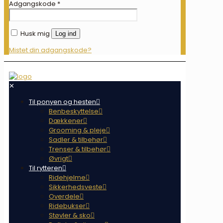
Adgangskode
*
Husk mig
Log ind
Mistet din adgangskode?
✕
Til ponyen og hesten
Benbeskyttelse
Dækkener
Grooming & pleje
Sadler & tilbehør
Trenser & tilbehør
Øvrigt
Til rytteren
Ridehjelme
Sikkerhedsveste
Overdele
Ridebukser
Støvler & sko