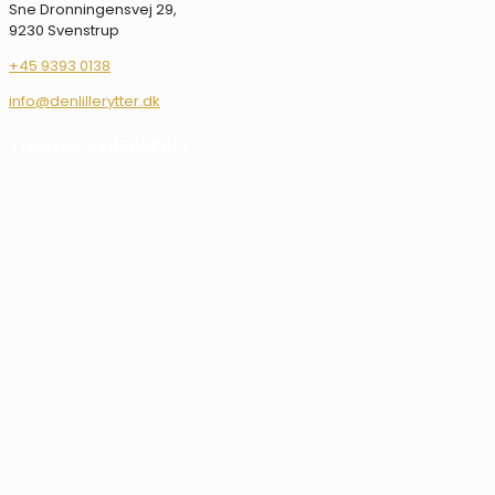
Sne Dronningensvej 29,
9230 Svenstrup
+45 9393 0138
info@denlillerytter.dk
TILMELD NYHEDSBREV