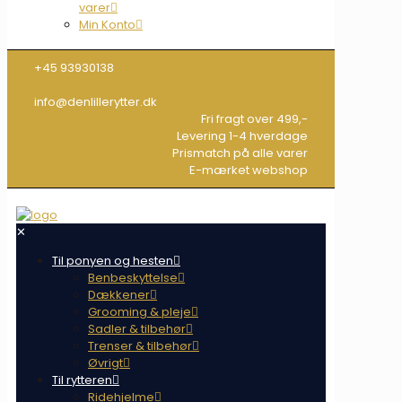
varer
Min Konto
+45 93930138
info@denlillerytter.dk
Fri fragt over 499,-
Levering 1-4 hverdage
Prismatch på alle varer
E-mærket webshop
✕
Til ponyen og hesten
Benbeskyttelse
Dækkener
Grooming & pleje
Sadler & tilbehør
Trenser & tilbehør
Øvrigt
Til rytteren
Ridehjelme