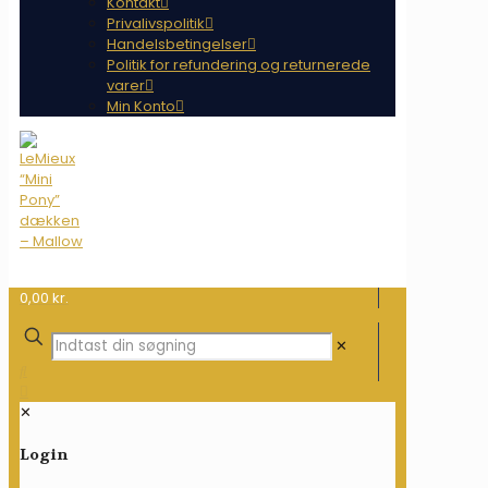
Kontakt
Privalivspolitik
Handelsbetingelser
Politik for refundering og returnerede
varer
Min Konto
0,00 kr.
✕
✕
Login