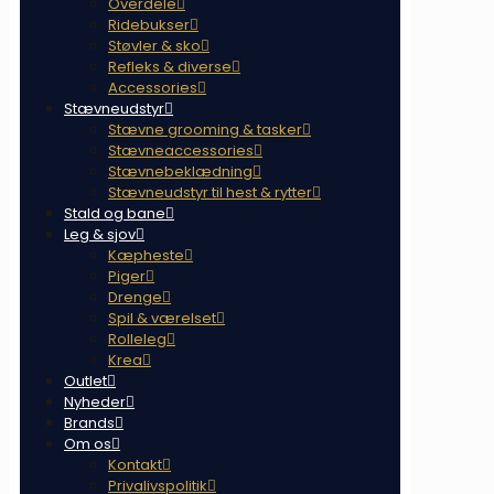
Overdele
Ridebukser
Støvler & sko
Refleks & diverse
Accessories
Stævneudstyr
Stævne grooming & tasker
Stævneaccessories
Stævnebeklædning
Stævneudstyr til hest & rytter
Stald og bane
Leg & sjov
Kæpheste
Piger
Drenge
Spil & værelset
Rolleleg
Krea
Outlet
Nyheder
Brands
Om os
Kontakt
Privalivspolitik