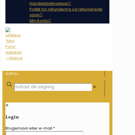
Handelsbetingelser
Politik for refundering og returnerede
varer
Min Konto
0,00 kr.
✕
✕
Login
Brugernavn eller e-mail
*