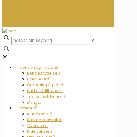
0
0,00 kr.
✕
✕
Til ponyen og hesten
Benbeskyttelse
Dækkener
Grooming & pleje
Sadler & tilbehør
Trenser & tilbehør
Øvrigt
Til rytteren
Ridehjelme
Sikkerhedsveste
Overdele
Ridebukser