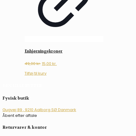
Enhjørningekroner
Den
Den
49,00
kr.
15,00
kr.
oprindelige
aktuelle
Tilføj til kurv
pris
pris
var:
er:
DEN LILLE RYTTER
49,00 kr..
15,00 kr..
Fysisk butik
Gugvej 89 , 9210 Aalborg SØ Danmark
Åbent efter aftale
Returvarer & kontor