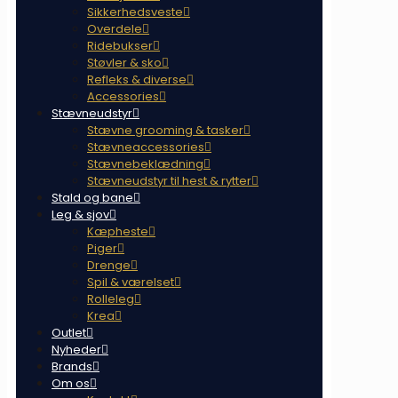
Sikkerhedsveste
Overdele
Ridebukser
Støvler & sko
Refleks & diverse
Accessories
Stævneudstyr
Stævne grooming & tasker
Stævneaccessories
Stævnebeklædning
Stævneudstyr til hest & rytter
Stald og bane
Leg & sjov
Kæpheste
Piger
Drenge
Spil & værelset
Rolleleg
Krea
Outlet
Nyheder
Brands
Om os