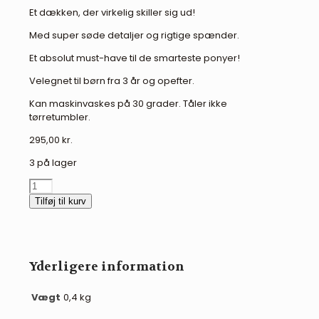
Et dækken, der virkelig skiller sig ud!
Med super søde detaljer og rigtige spænder.
Et absolut must-have til de smarteste ponyer!
Velegnet til børn fra 3 år og opefter.
Kan maskinvaskes på 30 grader. Tåler ikke
tørretumbler.
295,00
kr.
3 på lager
LeMieux
"Mini
Tilføj til kurv
Pony"
dækken
-
Mallow
Yderligere information
antal
Vægt
0,4 kg