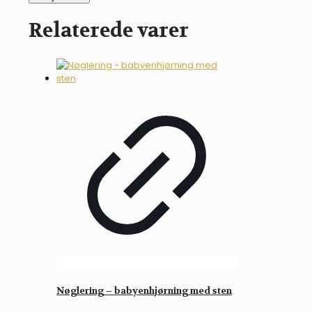
Pony"
dækken
Relaterede varer
-
Mallow
antal
Nøglering – babyenhjørning med sten