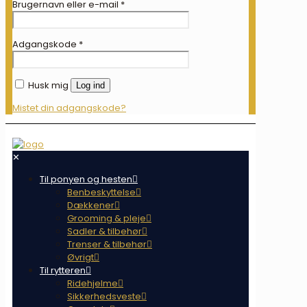
Brugernavn eller e-mail
*
Adgangskode
*
Husk mig
Log ind
Mistet din adgangskode?
✕
Til ponyen og hesten
Benbeskyttelse
Dækkener
Grooming & pleje
Sadler & tilbehør
Trenser & tilbehør
Øvrigt
Til rytteren
Ridehjelme
Sikkerhedsveste