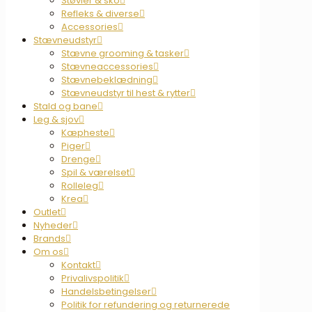
Støvler & sko
Refleks & diverse
Accessories
Stævneudstyr
Stævne grooming & tasker
Stævneaccessories
Stævnebeklædning
Stævneudstyr til hest & rytter
Stald og bane
Leg & sjov
Kæpheste
Piger
Drenge
Spil & værelset
Rolleleg
Krea
Outlet
Nyheder
Brands
Om os
Kontakt
Privalivspolitik
Handelsbetingelser
Politik for refundering og returnerede