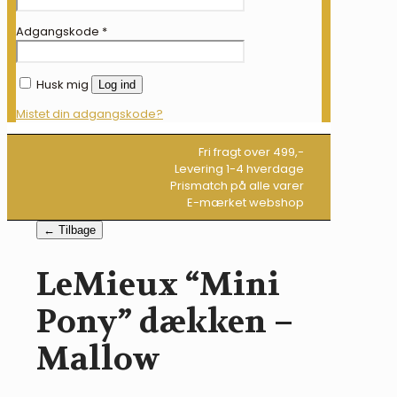
Adgangskode
*
Husk mig
Log ind
Mistet din adgangskode?
Fri fragt over 499,-
Levering 1-4 hverdage
Prismatch på alle varer
E-mærket webshop
← Tilbage
LeMieux “Mini
Pony” dækken –
Mallow