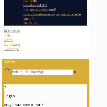
Kontakt
Privalivspolitik
Handelsbetingelser
Politik for refundering og returnerede
varer
Min Konto
0,00 kr.
✕
✕
Login
Brugernavn eller e-mail
*