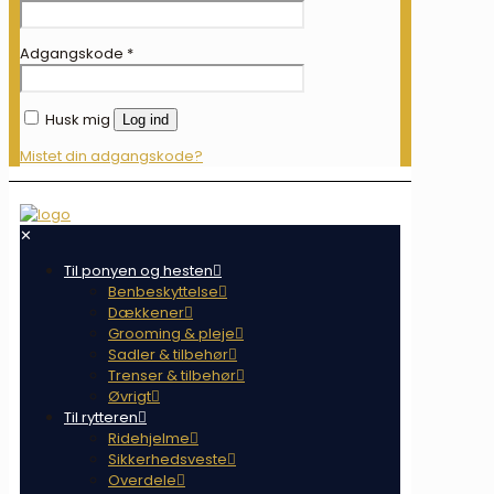
Adgangskode
*
Husk mig
Log ind
Mistet din adgangskode?
✕
Til ponyen og hesten
Benbeskyttelse
Dækkener
Grooming & pleje
Sadler & tilbehør
Trenser & tilbehør
Øvrigt
Til rytteren
Ridehjelme
Sikkerhedsveste
Overdele