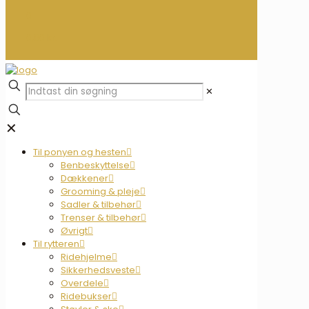
0
0,00 kr.
✕
✕
Til ponyen og hesten
Benbeskyttelse
Dækkener
Grooming & pleje
Sadler & tilbehør
Trenser & tilbehør
Øvrigt
Til rytteren
Ridehjelme
Sikkerhedsveste
Overdele
Ridebukser