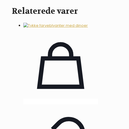
Pony"
bandager
Relaterede varer
-
orange
antal