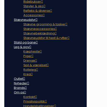
Ridebukser
Støvler & sko
Refleks & diverse
Accessories
Stævneudstyr
Stævne grooming & tasker
Stævneaccessories
Stævnebeklædning
Stævneudstyr til hest & rytter
Stald og bane
Leg & sjov
Kæpheste
Piger
Drenge
Spil & værelset
Rolleleg
Krea
Outlet
Nyheder
Brands
Om os
Kontakt
Privalivspolitik
Handelsbetingelser