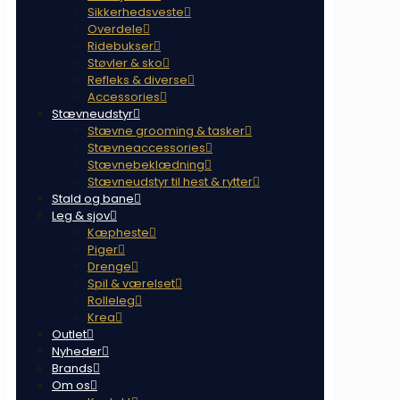
Sikkerhedsveste
Overdele
Ridebukser
Støvler & sko
Refleks & diverse
Accessories
Stævneudstyr
Stævne grooming & tasker
Stævneaccessories
Stævnebeklædning
Stævneudstyr til hest & rytter
Stald og bane
Leg & sjov
Kæpheste
Piger
Drenge
Spil & værelset
Rolleleg
Krea
Outlet
Nyheder
Brands
Om os