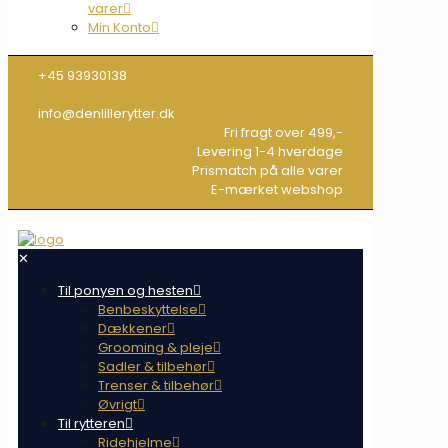
varer
Min Konto
+45 93930138
info@denlillerytter.dk
Fri fragt over 499,-
Levering 1-4 hverdage
Prismatch på alle varer
E-mærket webshop
✕
Til ponyen og hesten
Benbeskyttelse
Dækkener
Grooming & pleje
Sadler & tilbehør
Trenser & tilbehør
Øvrigt
Til rytteren
Ridehjelme