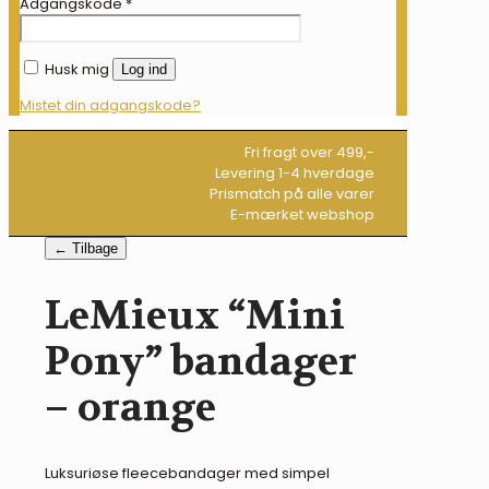
Adgangskode
*
Husk mig
Log ind
Mistet din adgangskode?
Fri fragt over 499,-
Levering 1-4 hverdage
Prismatch på alle varer
E-mærket webshop
← Tilbage
LeMieux “Mini
Pony” bandager
– orange
Luksuriøse fleecebandager med simpel