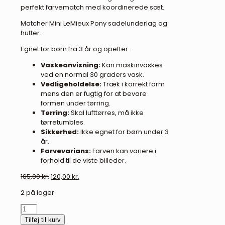
perfekt farvematch med koordinerede sæt.
Matcher Mini LeMieux Pony sadelunderlag og
hutter.
Egnet for børn fra 3 år og opefter.
Vaskeanvisning:
Kan maskinvaskes
ved en normal 30 graders vask.
Vedligeholdelse:
Træk i korrekt form
mens den er fugtig for at bevare
formen under tørring.
Tørring:
Skal lufttørres, må ikke
tørretumbles.
Sikkerhed:
Ikke egnet for børn under 3
år.
Farvevarians:
Farven kan variere i
forhold til de viste billeder.
Den
Den
165,00
kr.
120,00
kr.
oprindelige
aktuelle
2 på lager
pris
pris
var:
er:
LeMieux
165,00 kr..
120,00 kr..
"Mini
Tilføj til kurv