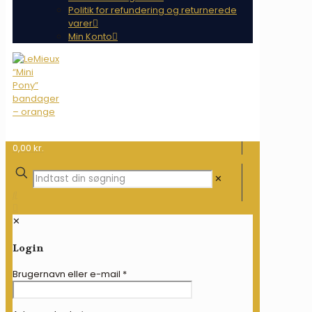
Politik for refundering og returnerede
varer
Min Konto
0,00 kr.
✕
✕
Login
Brugernavn eller e-mail
*