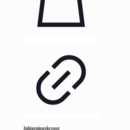
Enhjørningekroner