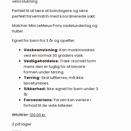
velcrolukning.
Perfekt til at lære at bandagere og sikre
perfekt farvematch med koordinerede sæt.
Matcher Mini LeMieux Pony sadelunderlag og
hutter.
Egnet for børn fra 3 år og opefter.
Vaskeanvisning:
Kan maskinvaskes
ved en normal 30 graders vask.
Vedligeholdelse:
Træk i korrekt form
mens den er fugtig for at bevare
formen under tørring.
Tørring:
Skal lufttørres, må ikke
tørretumbles.
Sikkerhed:
Ikke egnet for børn under 3
år.
Farvevarians:
Farven kan variere i
forhold til de viste billeder.
Den
Den
165,00
kr.
120,00
kr.
oprindelige
aktuelle
2 på lager
pris
pris