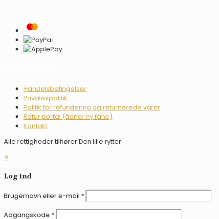
NYTTIGE LINKS
Handelsbetingelser
Privalivspolitik
Politik for refundering og returnerede varer
Retur portal (åbner ny fane)
Kontakt
Alle rettigheder tilhører Den lille rytter
✕
Log ind
Brugernavn eller e-mail
*
Adgangskode
*