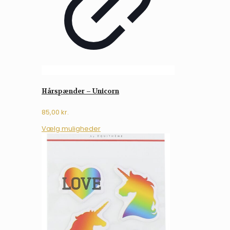
Hårspænder – Unicorn
85,00
kr.
Dette
Vælg muligheder
vare
har
flere
varianter.
Mulighederne
kan
vælges
på
varesiden