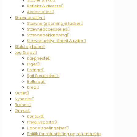
Støvler & sko
Refleks & diverse
Accessories
Stævneudstyr
Stævne grooming & tasker
Stævneaccessories
Stævnebeklædning
Stævneudstyr til hest & rytter
Stald og bane
Leg & sjov
Kæpheste
Piger
Drenge
Spil & værelset
Rolleleg
Krea
Outlet
Nyheder
Brands
Om os
Kontakt
Privalivspolitik
Handelsbetingelser
Politik for refundering og returnerede