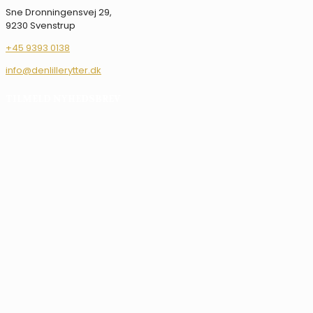
Sne Dronningensvej 29,
9230 Svenstrup
+45 9393 0138
info@denlillerytter.dk
TILMELD NYHEDSBREV