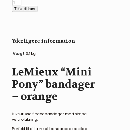
var:
er:
LeMieux
165,00 kr..
120,00 kr..
"Mini
Tilføj til kurv
Pony"
bandager
-
orange
antal
Yderligere information
Vægt
0,1 kg
LeMieux “Mini
Pony” bandager
– orange
Luksuriøse fleecebandager med simpel
velcrolukning.
Perfekt til at lære at bandagere og sikre