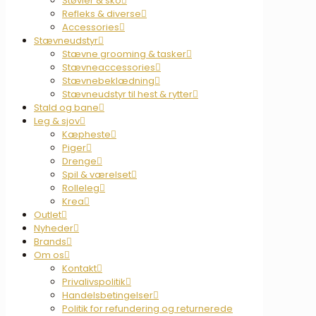
Støvler & sko
Refleks & diverse
Accessories
Stævneudstyr
Stævne grooming & tasker
Stævneaccessories
Stævnebeklædning
Stævneudstyr til hest & rytter
Stald og bane
Leg & sjov
Kæpheste
Piger
Drenge
Spil & værelset
Rolleleg
Krea
Outlet
Nyheder
Brands
Om os
Kontakt
Privalivspolitik
Handelsbetingelser
Politik for refundering og returnerede