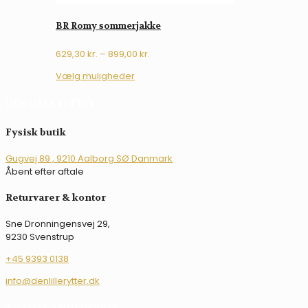
BR Romy sommerjakke
Prisinterval:
629,30
kr.
–
899,00
kr.
629,30 kr.
Dette
Vælg muligheder
til
vare
899,00 kr.
har
DEN LILLE RYTTER
flere
varianter.
Fysisk butik
Mulighederne
kan
Gugvej 89 , 9210 Aalborg SØ Danmark
vælges
Åbent efter aftale
på
varesiden
Returvarer & kontor
Sne Dronningensvej 29,
9230 Svenstrup
+45 9393 0138
info@denlillerytter.dk