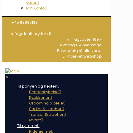
varer
Min Konto
+45 93930138
info@denlillerytter.dk
Fri fragt over 499,-
Levering 1-4 hverdage
Prismatch på alle varer
E-mærket webshop
✕
Til ponyen og hesten
Benbeskyttelse
Dækkener
Grooming & pleje
Sadler & tilbehør
Trenser & tilbehør
Øvrigt
Til rytteren
Ridehjelme