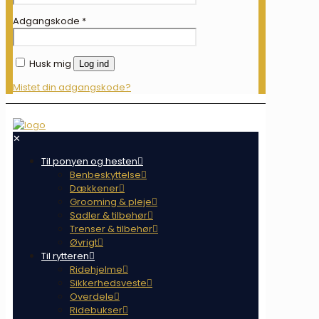
Adgangskode
*
Husk mig
Log ind
Mistet din adgangskode?
✕
Til ponyen og hesten
Benbeskyttelse
Dækkener
Grooming & pleje
Sadler & tilbehør
Trenser & tilbehør
Øvrigt
Til rytteren
Ridehjelme
Sikkerhedsveste
Overdele
Ridebukser