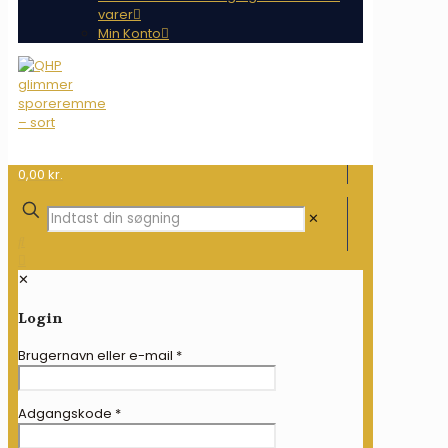
varer
Min Konto
0,00 kr.
✕
✕
Login
Brugernavn eller e-mail
*
Adgangskode
*