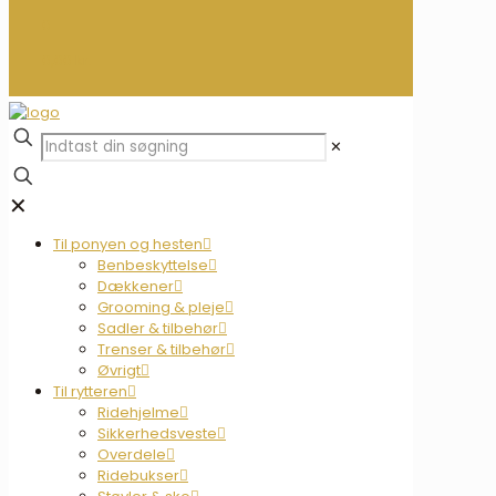
0
0,00 kr.
✕
✕
Til ponyen og hesten
Benbeskyttelse
Dækkener
Grooming & pleje
Sadler & tilbehør
Trenser & tilbehør
Øvrigt
Til rytteren
Ridehjelme
Sikkerhedsveste
Overdele
Ridebukser