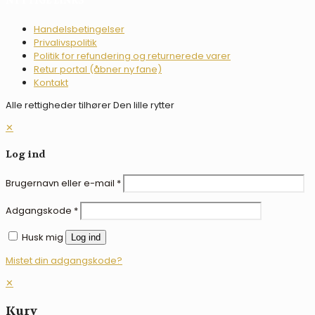
NYTTIGE LINKS
Handelsbetingelser
Privalivspolitik
Politik for refundering og returnerede varer
Retur portal (åbner ny fane)
Kontakt
Alle rettigheder tilhører Den lille rytter
✕
Log ind
Brugernavn eller e-mail
*
Adgangskode
*
Husk mig
Log ind
Mistet din adgangskode?
✕
Kurv