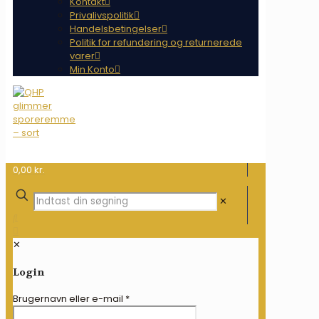
Kontakt
Privalivspolitik
Handelsbetingelser
Politik for refundering og returnerede
varer
Min Konto
0,00 kr.
✕
✕
Login
Brugernavn eller e-mail
*