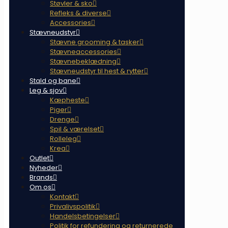
Støvler & sko
Refleks & diverse
Accessories
Stævneudstyr
Stævne grooming & tasker
Stævneaccessories
Stævnebeklædning
Stævneudstyr til hest & rytter
Stald og bane
Leg & sjov
Kæpheste
Piger
Drenge
Spil & værelset
Rolleleg
Krea
Outlet
Nyheder
Brands
Om os
Kontakt
Privalivspolitik
Handelsbetingelser
Politik for refundering og returnerede