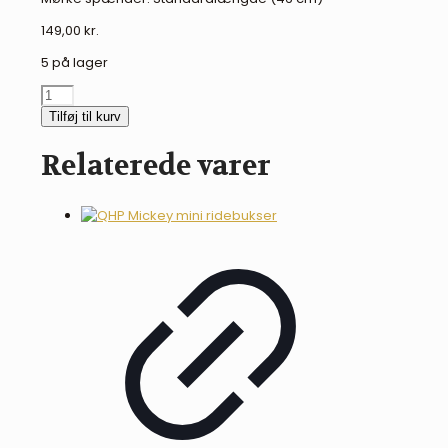
149,00
kr.
5 på lager
QHP
glimmer
Tilføj til kurv
sporeremme
-
Relaterede varer
sort
antal