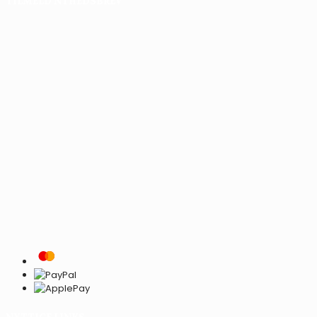
TILMELD NYHEDSBREV