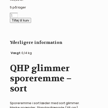
5 på lager
QHP
glimmer
Tilføj til kurv
sporeremme
-
sort
antal
Yderligere information
Vægt
0,14 kg
QHP glimmer
sporeremme –
sort
Sporeremme i sort læder med sort glimmer.
Mørke spænder. Standardlængde (46 cm)