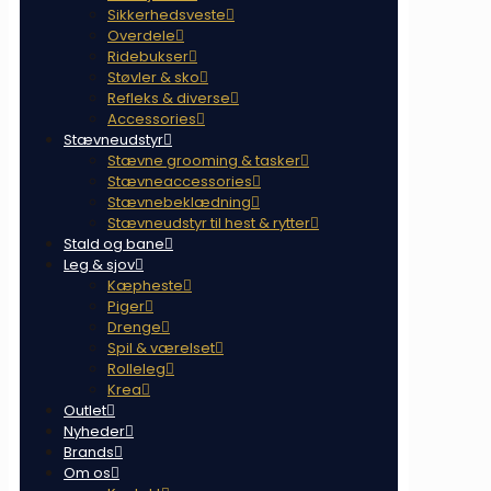
Sikkerhedsveste
Overdele
Ridebukser
Støvler & sko
Refleks & diverse
Accessories
Stævneudstyr
Stævne grooming & tasker
Stævneaccessories
Stævnebeklædning
Stævneudstyr til hest & rytter
Stald og bane
Leg & sjov
Kæpheste
Piger
Drenge
Spil & værelset
Rolleleg
Krea
Outlet
Nyheder
Brands
Om os