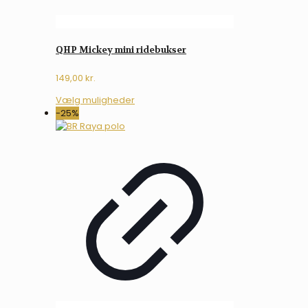
QHP Mickey mini ridebukser
149,00
kr.
Dette
Vælg muligheder
vare
-25%
har
flere
varianter.
Mulighederne
kan
vælges
på
varesiden