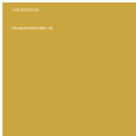
+45 93930138
info@denlillerytter.dk