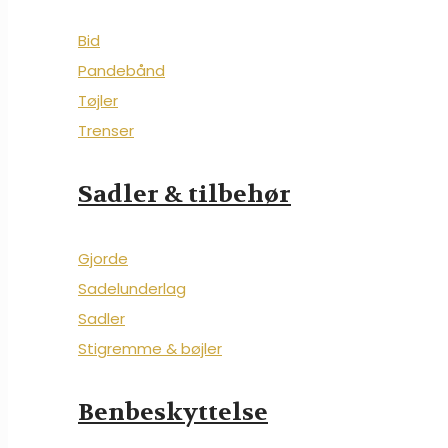
Bid
Pandebånd
Tøjler
Trenser
Sadler & tilbehør
Gjorde
Sadelunderlag
Sadler
Stigremme & bøjler
Benbeskyttelse