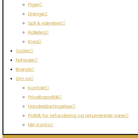
Piger
Drenge
Spil & værelset
Rolleleg
Krea
Outlet
Nyheder
Brands
Om os
Kontakt
Privalivspolitik
Handelsbetingelser
Politik for refundering og returnerede varer
Min Konto