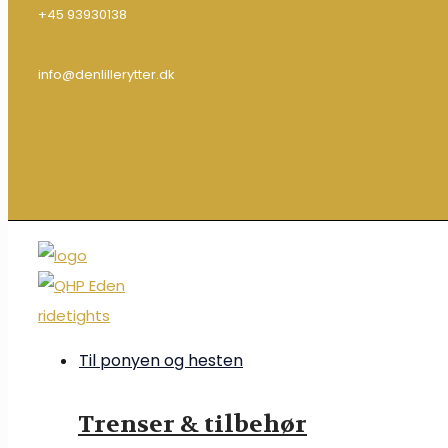
+45 93930138
info@denlillerytter.dk
Til ponyen og hesten
Trenser & tilbehør