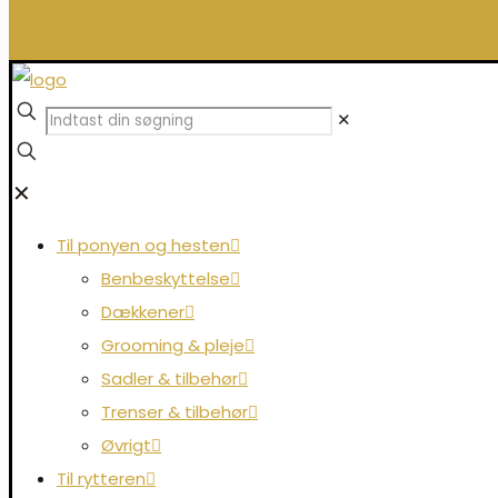
0,00 kr.
✕
✕
Til ponyen og hesten
Benbeskyttelse
Dækkener
Grooming & pleje
Sadler & tilbehør
Trenser & tilbehør
Øvrigt
Til rytteren