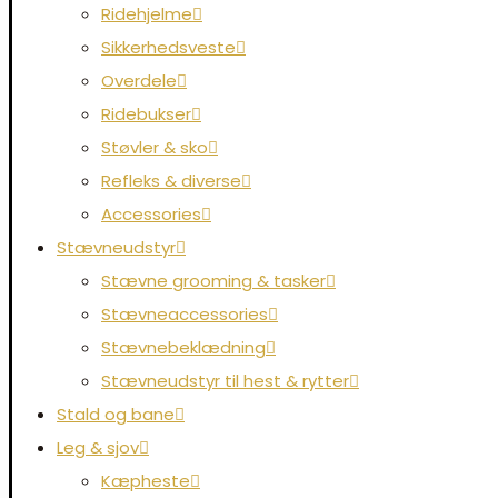
Ridehjelme
Sikkerhedsveste
Overdele
Ridebukser
Støvler & sko
Refleks & diverse
Accessories
Stævneudstyr
Stævne grooming & tasker
Stævneaccessories
Stævnebeklædning
Stævneudstyr til hest & rytter
Stald og bane
Leg & sjov
Kæpheste