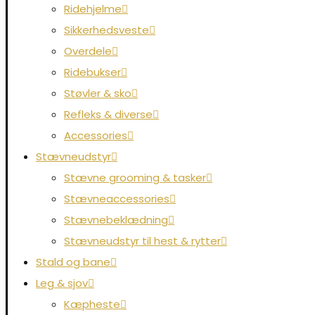
Ridehjelme
Sikkerhedsveste
Overdele
Ridebukser
Støvler & sko
Refleks & diverse
Accessories
Stævneudstyr
Stævne grooming & tasker
Stævneaccessories
Stævnebeklædning
Stævneudstyr til hest & rytter
Stald og bane
Leg & sjov
Kæpheste