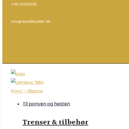
+45 93930138
info@denlillerytter.dk
Til ponyen og hesten
Trenser & tilbehør