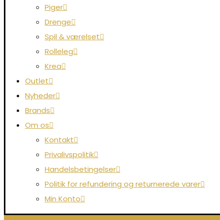
Piger
Drenge
Spil & værelset
Rolleleg
Krea
Outlet
Nyheder
Brands
Om os
Kontakt
Privalivspolitik
Handelsbetingelser
Politik for refundering og returnerede varer
Min Konto