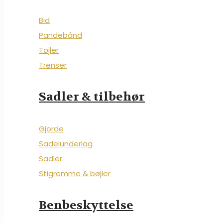
Bid
Pandebånd
Tøjler
Trenser
Sadler & tilbehør
Gjorde
Sadelunderlag
Sadler
Stigremme & bøjler
Benbeskyttelse