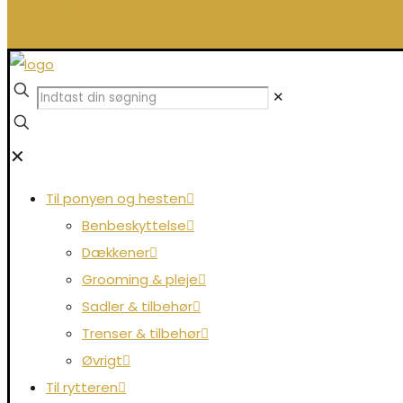
0,00 kr.
✕
✕
Til ponyen og hesten
Benbeskyttelse
Dækkener
Grooming & pleje
Sadler & tilbehør
Trenser & tilbehør
Øvrigt
Til rytteren