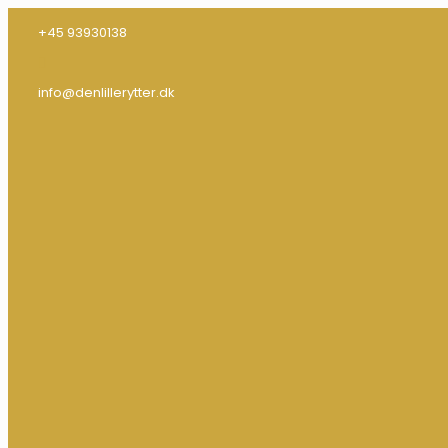
+45 93930138
info@denlillerytter.dk