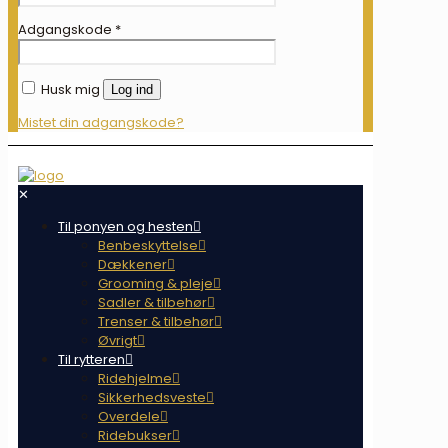
Adgangskode
*
Husk mig
Log ind
Mistet din adgangskode?
✕
Til ponyen og hesten
Benbeskyttelse
Dækkener
Grooming & pleje
Sadler & tilbehør
Trenser & tilbehør
Øvrigt
Til rytteren
Ridehjelme
Sikkerhedsveste
Overdele
Ridebukser