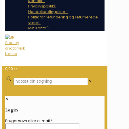
Kontakt
Privalivspolitik
Handelsbetingelser
Politik for refundering og returnerede
varer
Min Konto
0,00 kr.
✕
✕
Login
Brugernavn eller e-mail
*