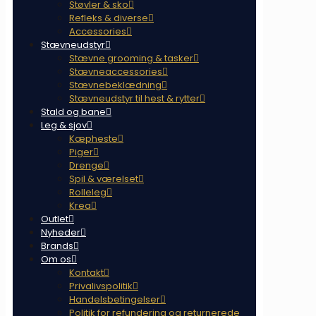
Støvler & sko
Refleks & diverse
Accessories
Stævneudstyr
Stævne grooming & tasker
Stævneaccessories
Stævnebeklædning
Stævneudstyr til hest & rytter
Stald og bane
Leg & sjov
Kæpheste
Piger
Drenge
Spil & værelset
Rolleleg
Krea
Outlet
Nyheder
Brands
Om os
Kontakt
Privalivspolitik
Handelsbetingelser
Politik for refundering og returnerede