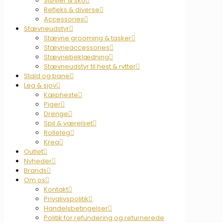
Støvler & sko
Refleks & diverse
Accessories
Stævneudstyr
Stævne grooming & tasker
Stævneaccessories
Stævnebeklædning
Stævneudstyr til hest & rytter
Stald og bane
Leg & sjov
Kæpheste
Piger
Drenge
Spil & værelset
Rolleleg
Krea
Outlet
Nyheder
Brands
Om os
Kontakt
Privalivspolitik
Handelsbetingelser
Politik for refundering og returnerede