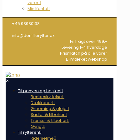
varer
Min Konto
+45 93930138
info@denlillerytter.dk
Fri fragt over 499,-
Levering 1-4 hverdage
Prismatch på alle varer
E-mærket webshop
✕
Til ponyen og hesten
Benbeskyttelse
Dækkener
Grooming & pleje
Sadler & tilbehør
Trenser & tilbehør
Øvrigt
Til rytteren
Ridehjelme