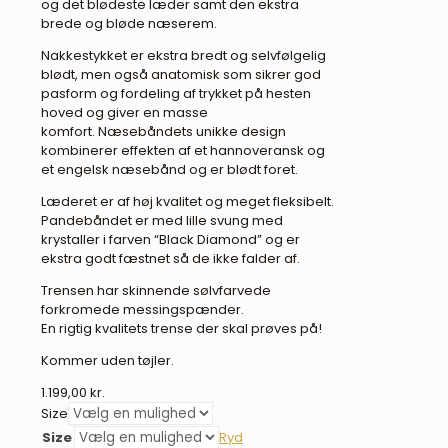
og det blødeste læder samt den ekstra
brede og bløde næserem.
Nakkestykket er ekstra bredt og selvfølgelig
blødt, men også anatomisk som sikrer god
pasform og fordeling af trykket på hesten
hoved og giver en masse
komfort. Næsebåndets unikke design
kombinerer effekten af et hannoveransk og
et engelsk næsebånd og er blødt foret.
Læderet er af høj kvalitet og meget fleksibelt.
Pandebåndet er med lille svung med
krystaller i farven “Black Diamond” og er
ekstra godt fæstnet så de ikke falder af.
Trensen har skinnende sølvfarvede
forkromede messingspænder.
En rigtig kvalitets trense der skal prøves på!
Kommer uden tøjler.
1.199,00
kr.
Size
Size
Ryd