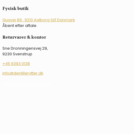
flere
varianter.
Fysisk butik
Mulighederne
kan
Gugvej 89 , 9210 Aalborg SØ Danmark
vælges
Åbent efter aftale
på
varesiden
Returvarer & kontor
Sne Dronningensvej 29,
9230 Svenstrup
+45 9393 0138
info@denlillerytter.dk
TILMELD NYHEDSBREV