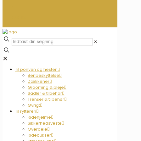
0
0,00 kr.
✕
✕
Til ponyen og hesten
Benbeskyttelse
Dækkener
Grooming & pleje
Sadler & tilbehør
Trenser & tilbehør
Øvrigt
Til rytteren
Ridehjelme
Sikkerhedsveste
Overdele
Ridebukser