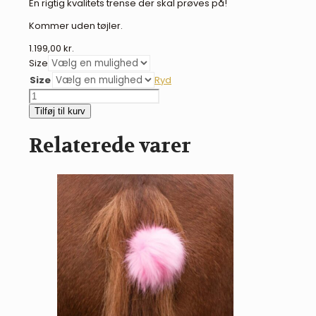
En rigtig kvalitets trense der skal prøves på!
Kommer uden tøjler.
1.199,00
kr.
Size
Size
Ryd
BR
Stanley
Tilføj til kurv
anatomisk
trense
Relaterede varer
antal