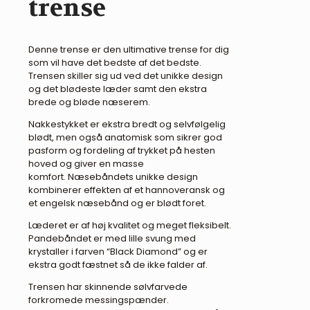
trense
Denne trense er den ultimative trense for dig
som vil have det bedste af det bedste.
Trensen skiller sig ud ved det unikke design
og det blødeste læder samt den ekstra
brede og bløde næserem.
Nakkestykket er ekstra bredt og selvfølgelig
blødt, men også anatomisk som sikrer god
pasform og fordeling af trykket på hesten
hoved og giver en masse
komfort. Næsebåndets unikke design
kombinerer effekten af et hannoveransk og
et engelsk næsebånd og er blødt foret.
Læderet er af høj kvalitet og meget fleksibelt.
Pandebåndet er med lille svung med
krystaller i farven “Black Diamond” og er
ekstra godt fæstnet så de ikke falder af.
Trensen har skinnende sølvfarvede
forkromede messingspænder.