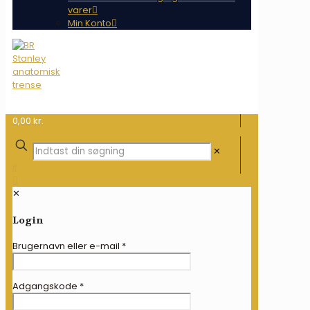
varer
Min Konto
0,00 kr.
✕
✕
Login
Brugernavn eller e-mail
*
Adgangskode
*