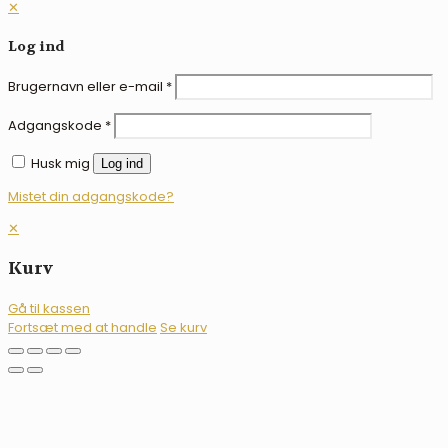
✕
Log ind
Brugernavn eller e-mail
*
Adgangskode
*
Husk mig
Log ind
Mistet din adgangskode?
✕
Kurv
Gå til kassen
Fortsæt med at handle
Se kurv