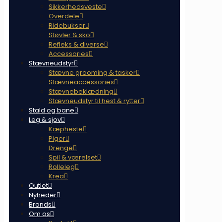
Sikkerhedsveste
Overdele
Ridebukser
Støvler & sko
Refleks & diverse
Accessories
Stævneudstyr
Stævne grooming & tasker
Stævneaccessories
Stævnebeklædning
Stævneudstyr til hest & rytter
Stald og bane
Leg & sjov
Kæpheste
Piger
Drenge
Spil & værelset
Rolleleg
Krea
Outlet
Nyheder
Brands
Om os