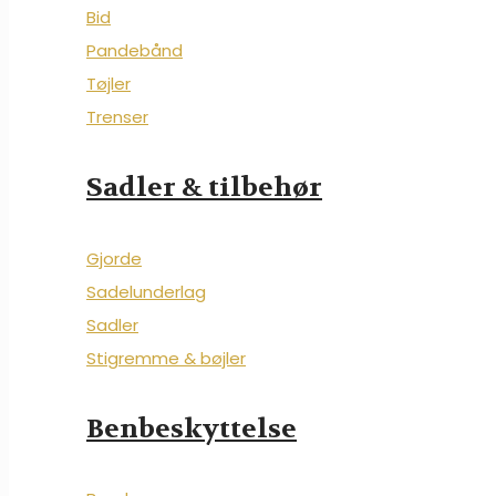
Bid
Pandebånd
Tøjler
Trenser
Sadler & tilbehør
Gjorde
Sadelunderlag
Sadler
Stigremme & bøjler
Benbeskyttelse