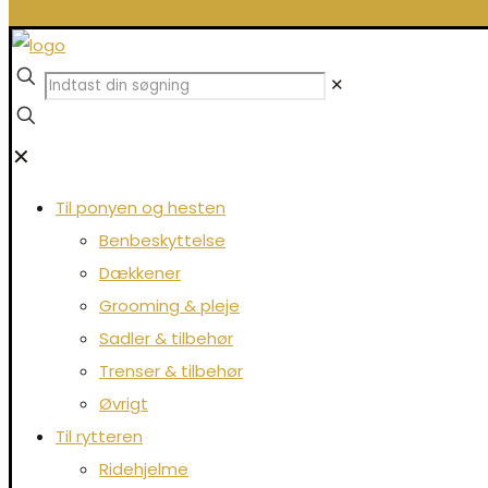
✕
✕
Til ponyen og hesten
Benbeskyttelse
Dækkener
Grooming & pleje
Sadler & tilbehør
Trenser & tilbehør
Øvrigt
Til rytteren
Ridehjelme