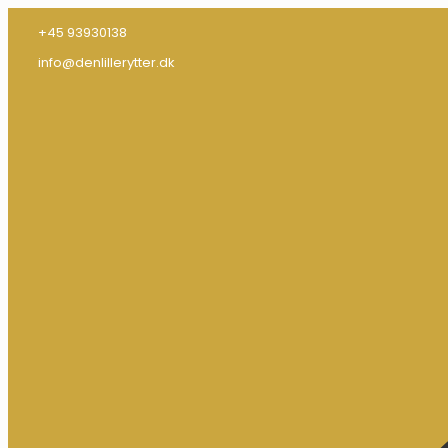
+45 93930138
info@denlillerytter.dk