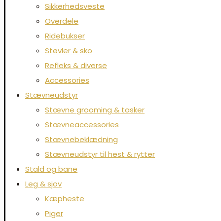
Sikkerhedsveste
Overdele
Ridebukser
Støvler & sko
Refleks & diverse
Accessories
Stævneudstyr
Stævne grooming & tasker
Stævneaccessories
Stævnebeklædning
Stævneudstyr til hest & rytter
Stald og bane
Leg & sjov
Kæpheste
Piger