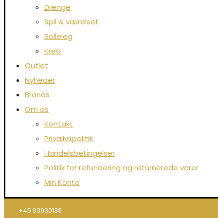
Drenge
Spil & værelset
Rolleleg
Krea
Outlet
Nyheder
Brands
Om os
Kontakt
Privalivspolitik
Handelsbetingelser
Politik for refundering og returnerede varer
Min Konto
+45 93930138