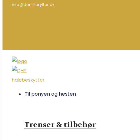
info@denlillerytter.dk
Til ponyen og hesten
Trenser & tilbehør