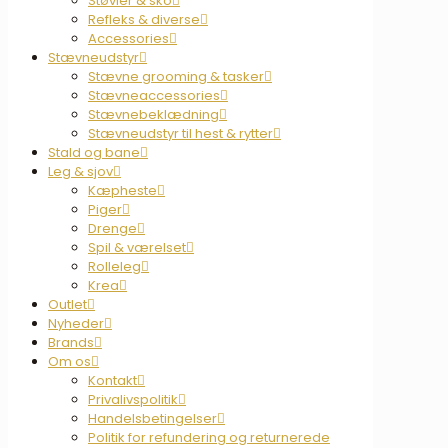
Støvler & sko
Refleks & diverse
Accessories
Stævneudstyr
Stævne grooming & tasker
Stævneaccessories
Stævnebeklædning
Stævneudstyr til hest & rytter
Stald og bane
Leg & sjov
Kæpheste
Piger
Drenge
Spil & værelset
Rolleleg
Krea
Outlet
Nyheder
Brands
Om os
Kontakt
Privalivspolitik
Handelsbetingelser
Politik for refundering og returnerede