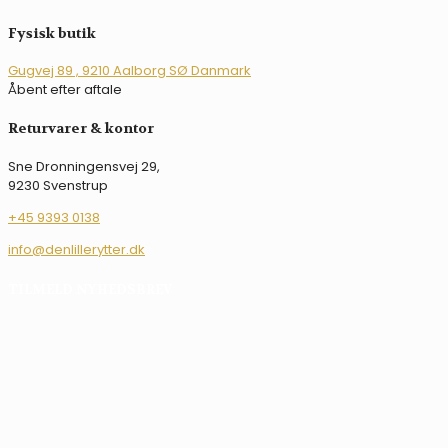
kan
vælges
vælges
på
Fysisk butik
på
varesiden
varesiden
Gugvej 89 , 9210 Aalborg SØ Danmark
Åbent efter aftale
Returvarer & kontor
Sne Dronningensvej 29,
9230 Svenstrup
+45 9393 0138
info@denlillerytter.dk
TILMELD NYHEDSBREV