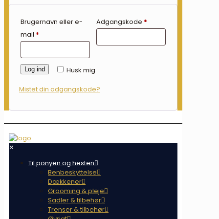
Brugernavn eller e-
Adgangskode
*
mail
*
Log ind
Husk mig
Mistet din adgangskode?
✕
Til ponyen og hesten
Benbeskyttelse
Dækkener
Grooming & pleje
Sadler & tilbehør
Trenser & tilbehør
Øvrigt