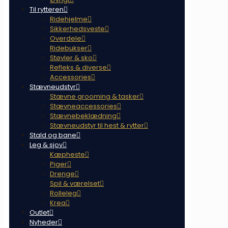
Til rytteren
Ridehjelme
Sikkerhedsveste
Overdele
Ridebukser
Støvler & sko
Refleks & diverse
Accessories
Stævneudstyr
Stævne grooming & tasker
Stævneaccessories
Stævnebeklædning
Stævneudstyr til hest & rytter
Stald og bane
Leg & sjov
Kæpheste
Piger
Drenge
Spil & værelset
Rolleleg
Krea
Outlet
Nyheder