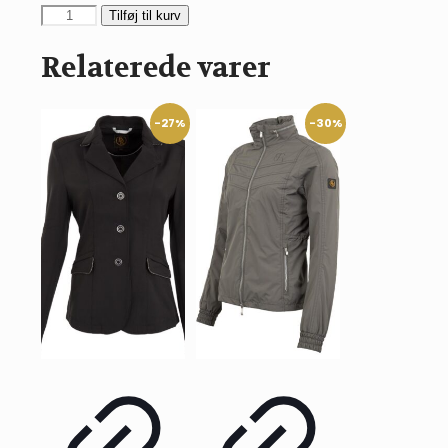
BR
Tilføj til kurv
Eevolv
Juno
Relaterede varer
bluse
med
turtleneck
-27%
-30%
antal