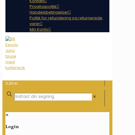
Kontakt
Privalivspolitik
Handelsbetingelser
Politik for refundering og returnerede
varer
Min Konto
0,00 kr.
✕
✕
Login