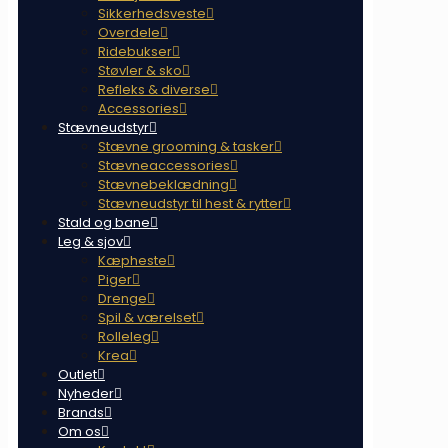
Sikkerhedsveste
Overdele
Ridebukser
Støvler & sko
Refleks & diverse
Accessories
Stævneudstyr
Stævne grooming & tasker
Stævneaccessories
Stævnebeklædning
Stævneudstyr til hest & rytter
Stald og bane
Leg & sjov
Kæpheste
Piger
Drenge
Spil & værelset
Rolleleg
Krea
Outlet
Nyheder
Brands
Om os