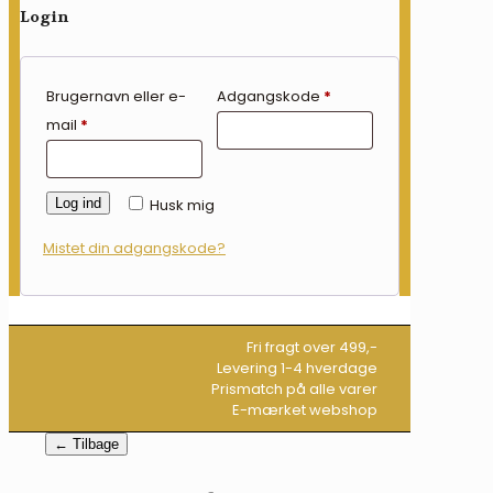
Login
Brugernavn eller e-
Adgangskode
*
mail
*
Log ind
Husk mig
Mistet din adgangskode?
Fri fragt over 499,-
Levering 1-4 hverdage
Prismatch på alle varer
E-mærket webshop
← Tilbage