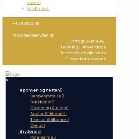
varer
Min Konto
+45 93930138
info@denlillerytter.dk
Fri fragt over 499,-
Levering 1-4 hverdage
Prismatch på alle varer
E-mærket webshop
✕
Til ponyen og hesten
Benbeskyttelse
Dækkener
Grooming & pleje
Sadler & tilbehør
Trenser & tilbehør
Øvrigt
Til rytteren
Ridehjelme