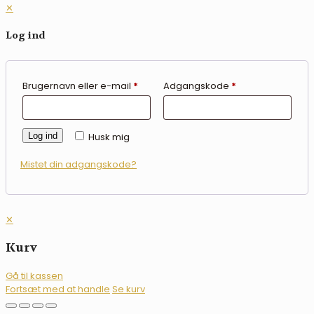
✕
Log ind
Brugernavn eller e-mail
*
Adgangskode
*
Log ind
Husk mig
Mistet din adgangskode?
✕
Kurv
Gå til kassen
Fortsæt med at handle
Se kurv