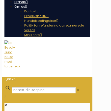
Brands
Om os
Kontakt
Privalivspolitik
Handelsbetingelser
Politik for refundering og returnerede
varer
Min Konto
0,00 kr.
✕
✕