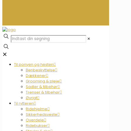
0
0,00 kr.
✕
✕
Til ponyen og hesten
Benbeskyttelse
Dækkener
Grooming & pleje
Sadler & tilbehør
Trenser & tilbehør
Øvrigt
Til rytteren
Ridehjelme
Sikkerhedsveste
Overdele
Ridebukser