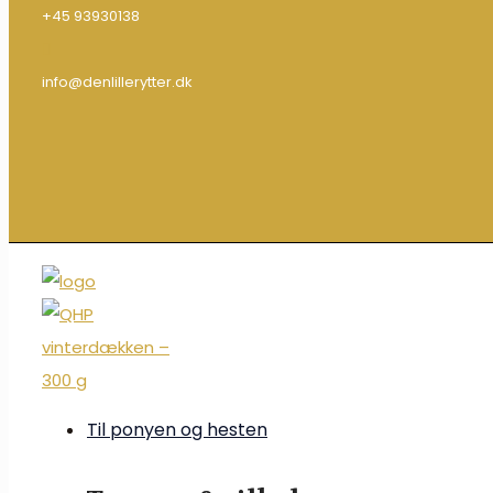
+45 93930138
info@denlillerytter.dk
Til ponyen og hesten