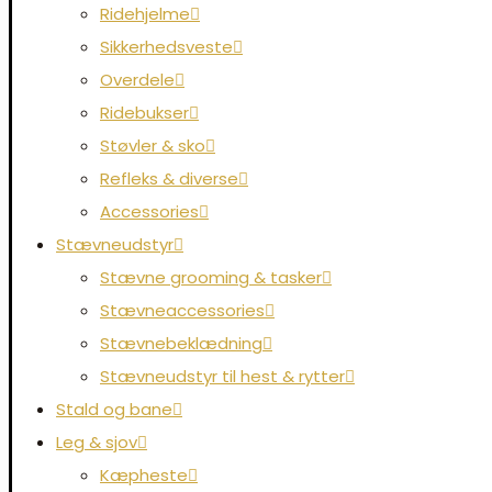
Ridehjelme
Sikkerhedsveste
Overdele
Ridebukser
Støvler & sko
Refleks & diverse
Accessories
Stævneudstyr
Stævne grooming & tasker
Stævneaccessories
Stævnebeklædning
Stævneudstyr til hest & rytter
Stald og bane
Leg & sjov
Kæpheste