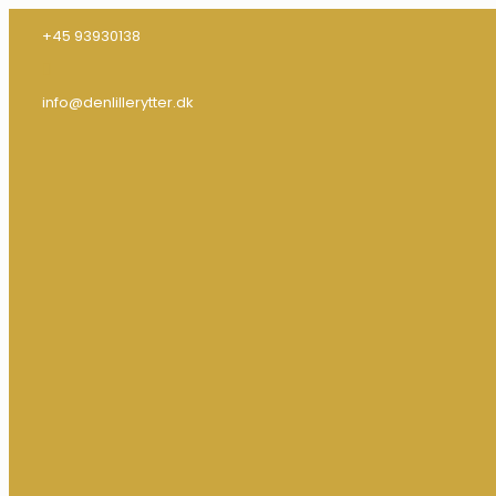
+45 93930138
info@denlillerytter.dk