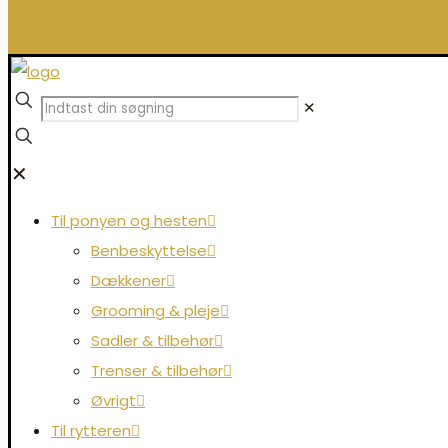
0,00 kr.
✕
✕
Til ponyen og hesten
Benbeskyttelse
Dækkener
Grooming & pleje
Sadler & tilbehør
Trenser & tilbehør
Øvrigt
Til rytteren