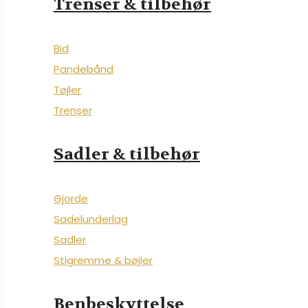
Trenser & tilbehør
Bid
Pandebånd
Tøjler
Trenser
Sadler & tilbehør
Gjorde
Sadelunderlag
Sadler
Stigremme & bøjler
Benbeskyttelse