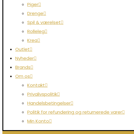
Piger
Drenge
Spil & værelset
Rolleleg
Krea
Outlet
Nyheder
Brands
Om os
Kontakt
Privalivspolitik
Handelsbetingelser
Politik for refundering og returnerede varer
Min Konto