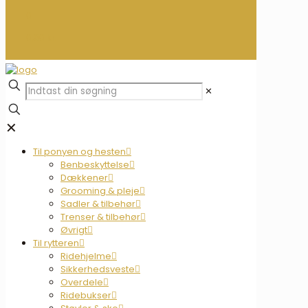
0
0,00 kr.
✕
✕
Til ponyen og hesten
Benbeskyttelse
Dækkener
Grooming & pleje
Sadler & tilbehør
Trenser & tilbehør
Øvrigt
Til rytteren
Ridehjelme
Sikkerhedsveste
Overdele
Ridebukser