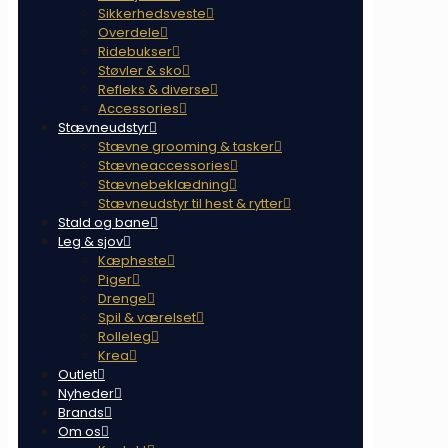
Sikkerhedsveste
Overdele
Ridebukser
Støvler & sko
Refleks & diverse
Accessories
Stævneudstyr
Stævne grooming & tasker
Stævneaccessories
Stævnebeklædning
Stævneudstyr til hest & rytter
Stald og bane
Leg & sjov
Kæpheste
Piger
Drenge
Spil & værelset
Rolleleg
Krea
Outlet
Nyheder
Brands
Om os