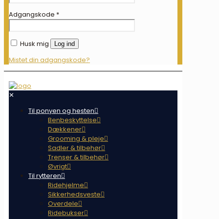
Adgangskode
*
Husk mig
Log ind
Mistet din adgangskode?
✕
Til ponyen og hesten
Benbeskyttelse
Dækkener
Grooming & pleje
Sadler & tilbehør
Trenser & tilbehør
Øvrigt
Til rytteren
Ridehjelme
Sikkerhedsveste
Overdele
Ridebukser