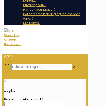
Kontakt
Privalivspolitik
Handelsbetingelser
Politik for refundering og returnerede
varer
Min Konto
0,00 kr.
✕
✕
Login
Brugernavn eller e-mail
*