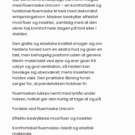
med Fluemaske Unicorn – en komfortabel og
funktionel flue­maske til hest med dekorativt
enhjørningehorn. Masken beskytter effektivt
mod fluer og insekter, samtidig med at den
sikrer høj komfort hele dagen på fold eller i
stalden.
Den glatte og elastiske kvalitet smyger sig om
hestens hoved som en ekstra hud og giver en
tæt, men behagelig pasform uden at genere.
Mesh-materialet ved øjne og ører giver frit
udsyn og god ventilation, så hesten kan
bevæge sig ubesværet, mens insekterne
holdes væk. Den praktiske åbning foran
sørger for, at pandelokken forbliver fri.
Fluemasken lukkes nemt med lynlås under
halsen, hvilket gør den hurtig at tage af og på.
Fordele ved Fluemaske Unicorn
Effektiv beskyttelse mod fluer og insekter
Komfortabel flue­maske i blødt og elastisk
materiale