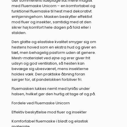
Gør sommerens flueplage lidt mere magisk
med Fluemaske Unicorn – en komfortabel og
funktionel flue­maske til hest med dekorativt
enhjørningehorn. Masken beskytter effektivt
mod fluer og insekter, samtidig med at den
sikrer høj komfort hele dagen på fold eller i
stalden.
Den glatte og elastiske kvalitet smyger sig om
hestens hoved som en ekstra hud og giver en
tæt, men behagelig pasform uden at genere.
Mesh-materialet ved øjne og ører giver frit
udsyn og god ventilation, så hesten kan
bevæge sig ubesværet, mens insekterne
holdes væk. Den praktiske åbning foran
sørger for, at pandelokken forbliver fri.
Fluemasken lukkes nemt med lynlås under
halsen, hvilket gør den hurtig at tage af og på.
Fordele ved Fluemaske Unicorn
Effektiv beskyttelse mod fluer og insekter
Komfortabel flue­maske i blødt og elastisk
materiale