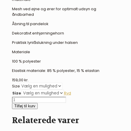
Mesh ved øjne og ører for optimalt udsyn og
åndbarhed
Åbning til pandelok
Dekorativt enhjørningehorn
Praktisk lynlåslukning under halsen
Materiale
100 % polyester
Elastisk materiale: 85 % polyester, 15 % elastan
159,00
kr.
Size
Size
Ryd
QHP
Super
Tilføj til kurv
bug
Unicorn
Relaterede varer
fluemaske
antal