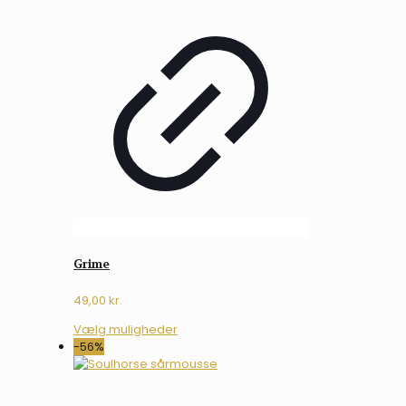
Grime
49,00
kr.
Dette
Vælg muligheder
vare
-56%
har
flere
varianter.