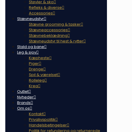
Støvler & sko
Refleks & diverse
Accessories
Stævneudstyr
Stævne grooming & tasker
Stævneaccessories
Stævnebeklædning
Stævneudstyr til hest & rytter
Stald og bane
Leg & sjov
Kæpheste
Piger
Drenge
Spil & værelset
Rolleleg
Krea
Outlet
Nyheder
Brands
Om os
Kontakt
Privalivspolitik
Handelsbetingelser
Politik for refundering og returnerede