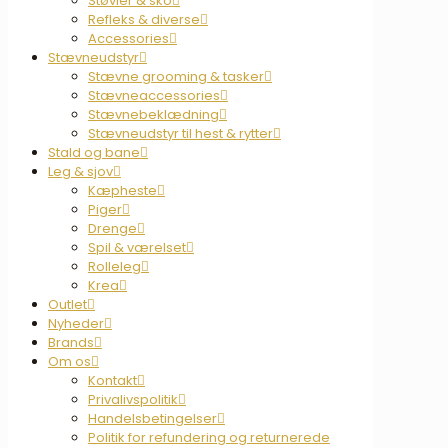
Støvler & sko
Refleks & diverse
Accessories
Stævneudstyr
Stævne grooming & tasker
Stævneaccessories
Stævnebeklædning
Stævneudstyr til hest & rytter
Stald og bane
Leg & sjov
Kæpheste
Piger
Drenge
Spil & værelset
Rolleleg
Krea
Outlet
Nyheder
Brands
Om os
Kontakt
Privalivspolitik
Handelsbetingelser
Politik for refundering og returnerede