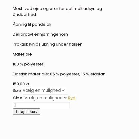
Mesh ved øjne og ører for optimalt udsyn og
åndbarhed
Åbning til pandelok
Dekorativt enhjørningehorn
Praktisk lynlåslukning under halsen
Materiale
100 % polyester
Elastisk materiale: 85 % polyester, 15 % elastan
159,00
kr.
Size
Size
Ryd
QHP
Super
Tilføj til kurv
bug
Unicorn
fluemaske
antal