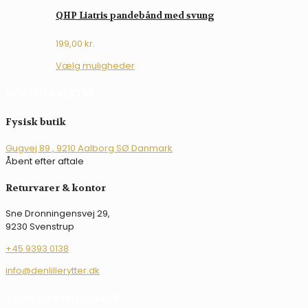
QHP Liatris pandebånd med svung
199,00
kr.
Dette
Vælg muligheder
vare
har
DEN LILLE RYTTER
flere
varianter.
Fysisk butik
Mulighederne
kan
Gugvej 89 , 9210 Aalborg SØ Danmark
vælges
Åbent efter aftale
på
varesiden
Returvarer & kontor
Sne Dronningensvej 29,
9230 Svenstrup
+45 9393 0138
info@denlillerytter.dk
TILMELD NYHEDSBREV