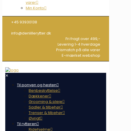
varer
Min Konto
+45 93930138
info@denlillerytter.dk
Fri fragt over 499,-
Levering 1-4 hverdage
Prismatch på alle varer
E-mærket webshop
✕
Til ponyen og hesten
Benbeskyttelse
Dækkener
Grooming & pleje
Sadler & tilbehør
Trenser & tilbehør
Øvrigt
Til rytteren
Ridehjelme