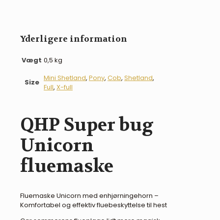
Yderligere information
Vægt
0,5 kg
Mini Shetland
,
Pony
,
Cob
,
Shetland
,
Size
Full
,
X-full
QHP Super bug
Unicorn
fluemaske
Fluemaske Unicorn med enhjørningehorn –
Komfortabel og effektiv fluebeskyttelse til hest