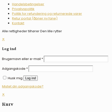
Handelsbetingelser
Privalivspolitik
Politik for refundering og returnerede varer
Retur portal (åbner ny fane)
Kontakt
Alle rettigheder tilhører Den lille rytter
✕
Log ind
Brugernavn eller e-mail
*
Adgangskode
*
Husk mig
Log ind
Mistet din adgangskode?
✕
Kurv