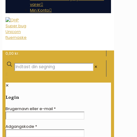
varer
Min Konto
0,00 kr.
✕
✕
Login
Brugernavn eller e-mail
*
Adgangskode
*