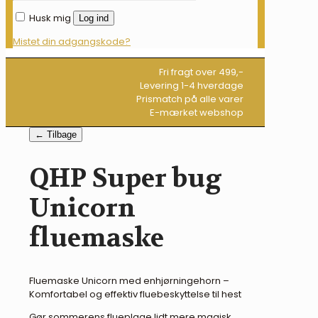
Husk mig
Log ind
Mistet din adgangskode?
Fri fragt over 499,-
Levering 1-4 hverdage
Prismatch på alle varer
E-mærket webshop
← Tilbage
QHP Super bug
Unicorn
fluemaske
Fluemaske Unicorn med enhjørningehorn –
Komfortabel og effektiv fluebeskyttelse til hest
Gør sommerens flueplage lidt mere magisk