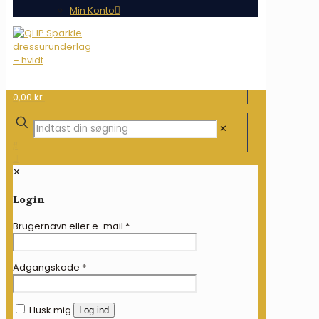
Min Konto
0,00 kr.
✕
✕
Login
Brugernavn eller e-mail
*
Adgangskode
*
Husk mig
Log ind