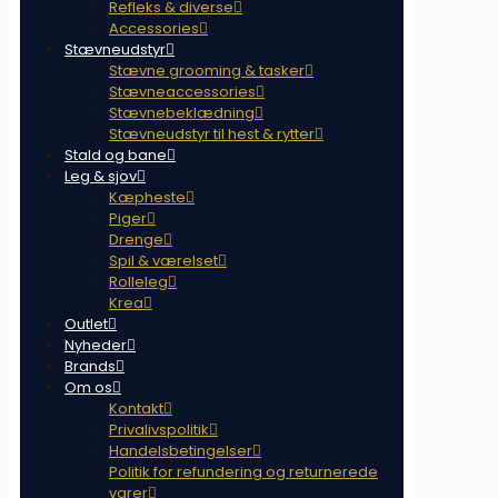
Refleks & diverse
Accessories
Stævneudstyr
Stævne grooming & tasker
Stævneaccessories
Stævnebeklædning
Stævneudstyr til hest & rytter
Stald og bane
Leg & sjov
Kæpheste
Piger
Drenge
Spil & værelset
Rolleleg
Krea
Outlet
Nyheder
Brands
Om os
Kontakt
Privalivspolitik
Handelsbetingelser
Politik for refundering og returnerede
varer