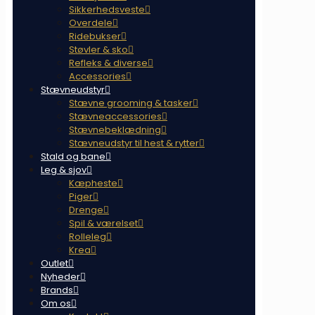
Sikkerhedsveste
Overdele
Ridebukser
Støvler & sko
Refleks & diverse
Accessories
Stævneudstyr
Stævne grooming & tasker
Stævneaccessories
Stævnebeklædning
Stævneudstyr til hest & rytter
Stald og bane
Leg & sjov
Kæpheste
Piger
Drenge
Spil & værelset
Rolleleg
Krea
Outlet
Nyheder
Brands
Om os