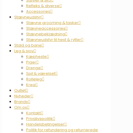
Støvler & sko
Refleks & diverse
Accessories
Stævneudstyr
Stævne grooming & tasker
Stævneaccessories
Stævnebeklædning
Stævneudstyr til hest & rytter
Stald og bane
Leg & sjov
Kæpheste
Piger
Drenge
Spil & værelset
Rolleleg
Krea
Outlet
Nyheder
Brands
Om os
Kontakt
Privalivspolitik
Handelsbetingelser
Politik for refundering og returnerede