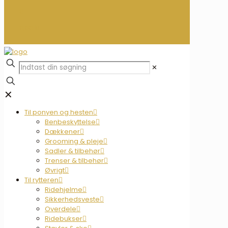
0
0,00 kr.
✕
✕
Til ponyen og hesten
Benbeskyttelse
Dækkener
Grooming & pleje
Sadler & tilbehør
Trenser & tilbehør
Øvrigt
Til rytteren
Ridehjelme
Sikkerhedsveste
Overdele
Ridebukser