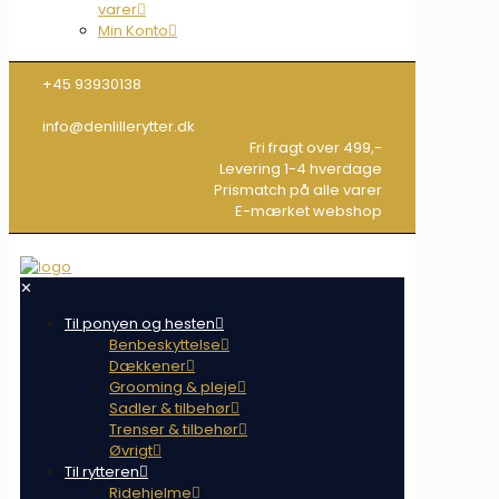
varer
Min Konto
+45 93930138
info@denlillerytter.dk
Fri fragt over 499,-
Levering 1-4 hverdage
Prismatch på alle varer
E-mærket webshop
✕
Til ponyen og hesten
Benbeskyttelse
Dækkener
Grooming & pleje
Sadler & tilbehør
Trenser & tilbehør
Øvrigt
Til rytteren
Ridehjelme