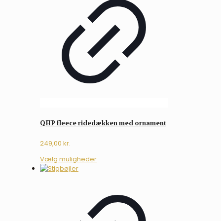
QHP fleece ridedækken med ornament
249,00
kr.
Dette
Vælg muligheder
vare
har
flere
varianter.
Mulighederne
kan