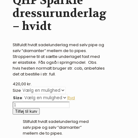
QHP Sparkle
dressurunderlag
– hvidt
Stilfuldt hvidt sadelunderlag med sølv pipe og
sølv “diamanter” mellem de to pipes.
Stropperne til at sætte underlaget fast med
er elastiske. Fås også i springmodel. Obs.
hvis hesten normalt bruger str. cob, anbefales
det at bestille i str. full.
420,00
kr.
Size
Size
Ryd
QHP
Sparkle
Tilføj til kurv
dressurunderlag
Stilfuldt hvidt sadelunderlag med
-
sølv pipe og sølv “diamanter”
hvidt
mellem de to pipes.
antal