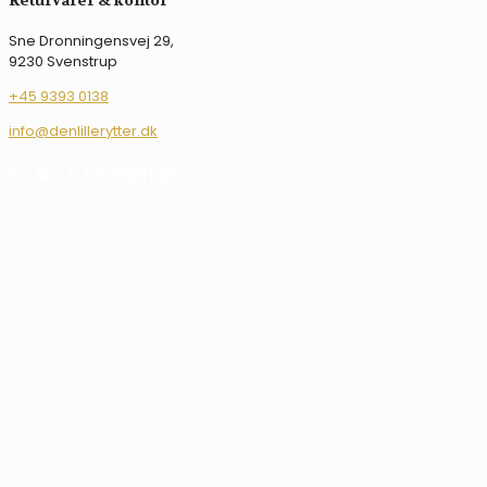
Sne Dronningensvej 29,
9230 Svenstrup
+45 9393 0138
info@denlillerytter.dk
TILMELD NYHEDSBREV