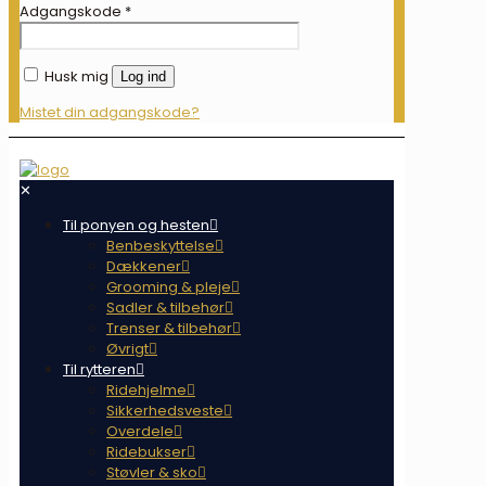
Adgangskode
*
Husk mig
Log ind
Mistet din adgangskode?
✕
Til ponyen og hesten
Benbeskyttelse
Dækkener
Grooming & pleje
Sadler & tilbehør
Trenser & tilbehør
Øvrigt
Til rytteren
Ridehjelme
Sikkerhedsveste
Overdele
Ridebukser
Støvler & sko