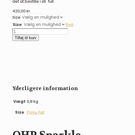
det at bestille i str. full.
420,00
kr.
Size
Size
Ryd
QHP
Sparkle
Tilføj til kurv
dressurunderlag
-
hvidt
antal
Yderligere information
Vægt
0,8 kg
Size
Pony
,
Full