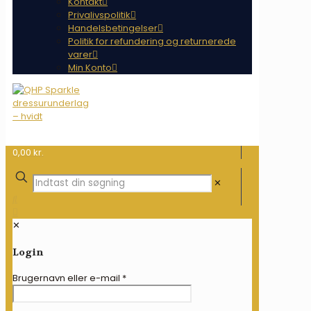
Kontakt
Privalivspolitik
Handelsbetingelser
Politik for refundering og returnerede
varer
Min Konto
0,00 kr.
✕
✕
Login
Brugernavn eller e-mail
*