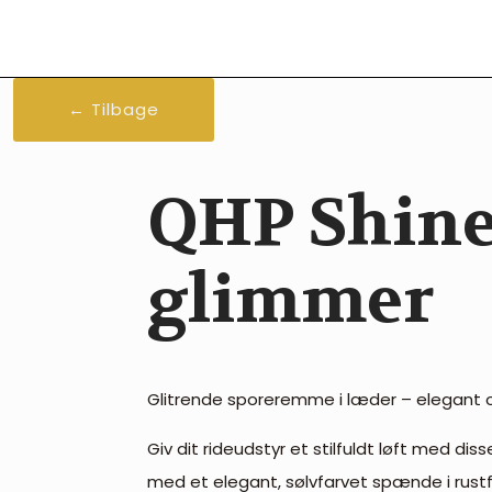
← Tilbage
QHP Shin
glimmer
Glitrende sporeremme i læder – elegant 
Giv dit rideudstyr et stilfuldt løft med d
med et elegant, sølvfarvet spænde i rustfr