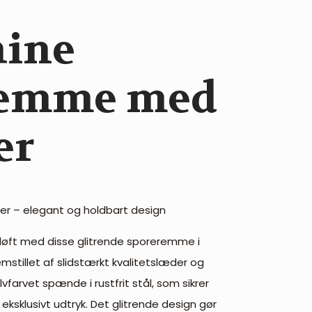
hine
remme med
er
er – elegant og holdbart design
dt løft med disse glitrende sporeremme i
stillet af slidstærkt kvalitetslæder og
vfarvet spænde i rustfrit stål, som sikrer
ksklusivt udtryk. Det glitrende design gør