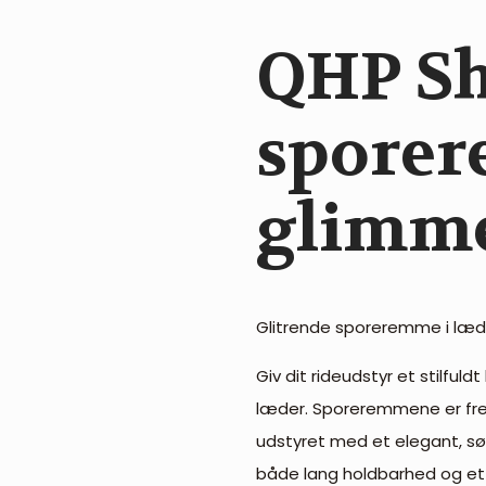
QHP S
spore
glimm
Glitrende sporeremme i læd
Giv dit rideudstyr et stilful
læder. Sporeremmene er frem
udstyret med et elegant, søl
både lang holdbarhed og et e