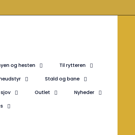
nyen og hesten
Til rytteren
neudstyr
Stald og bane
 sjov
Outlet
Nyheder
ds