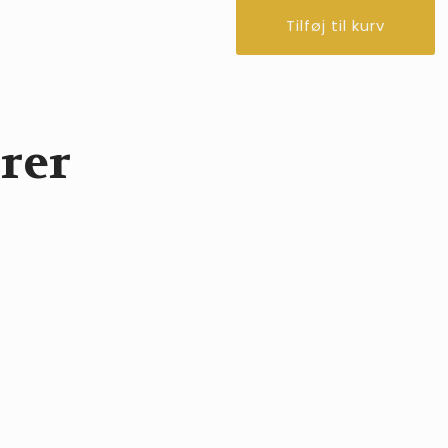
med
Tilføj til kurv
glimmer
antal
rer