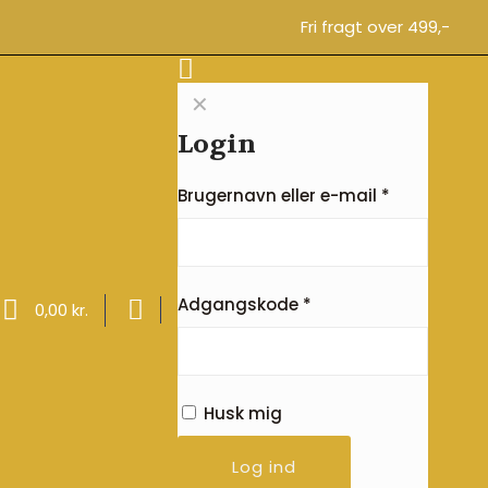
Fri fragt over 499,-
✕
Login
Brugernavn eller e-mail
*
Adgangskode
*
0,00 kr.
Husk mig
Log ind