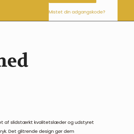
Mistet din adgangskode?
med
et af slidstærkt kvalitetslæder og udstyret
tryk. Det glitrende design gør dem