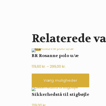
Relaterede va
-60%
BR Rosanne polo u/æ
Prisinterval:
119,60
kr.
–
299,00
kr.
119,60 kr.
Dette
Vælg muligheder
til
vare
299,00 kr.
har
Sikkerhedstå til stigbøjle
flere
219,00
kr.
varianter.