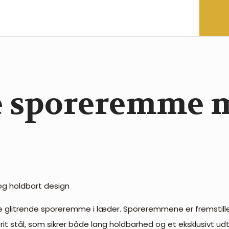
e sporeremme 
og holdbart design
isse glitrende sporeremme i læder. Sporeremmene er fremstill
it stål, som sikrer både lang holdbarhed og et eksklusivt ud