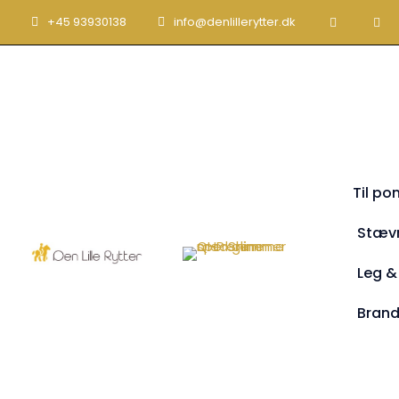
+45 93930138
info@denlillerytter.dk
Til po
Stæv
Leg &
Bran