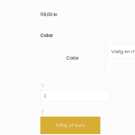
119,00
kr.
Color
Color
QHP
Shine
sporeremme
med
Tilføj til kurv
glimmer