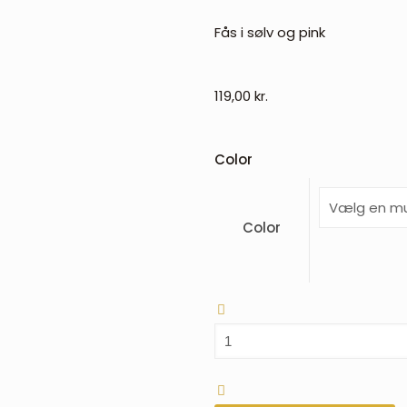
Fås i sølv og pink
119,00
kr.
Color
Color
QHP
Shine
sporeremme