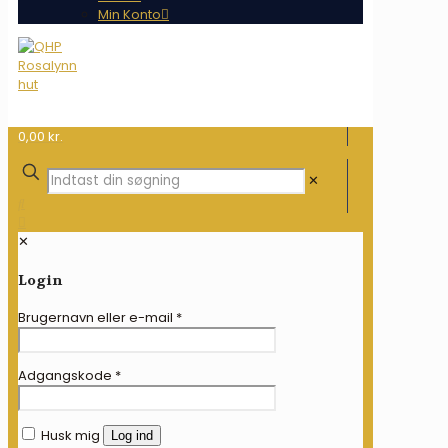
Min Konto
0,00 kr.
✕
✕
Login
Brugernavn eller e-mail
*
Adgangskode
*
Husk mig
Log ind