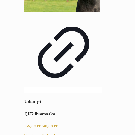
Udsolgt
QHP fluemaske
Den
Den
159,00
kr.
90,00
kr.
oprindelige
aktuelle