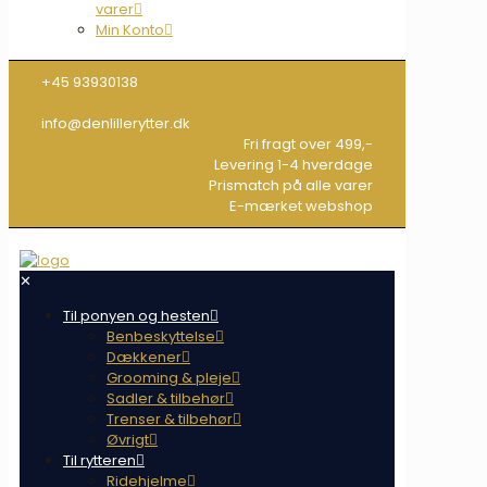
varer
Min Konto
+45 93930138
info@denlillerytter.dk
Fri fragt over 499,-
Levering 1-4 hverdage
Prismatch på alle varer
E-mærket webshop
✕
Til ponyen og hesten
Benbeskyttelse
Dækkener
Grooming & pleje
Sadler & tilbehør
Trenser & tilbehør
Øvrigt
Til rytteren
Ridehjelme