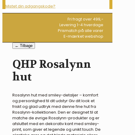
Mistet din adgangskode?
Fri fragt over 499,-
Levering 1-4 hverdage
Prismatch på alle varer
E-mærket webshop
← Tilbage
QHP Rosalynn
hut
Rosalynn hut med smiley-detaljer – komfort
og personlighed til dit udstyr Giv dit look et
friskt og glad udtryk med denne fine hut fra
Rosalynn-kollektionen. Den er designet til at
matche de øvrige Rosalynn-produkter og er
afsluttet med en dekorativ kant med smiley-
print, som giver et legende og unikt touch. De