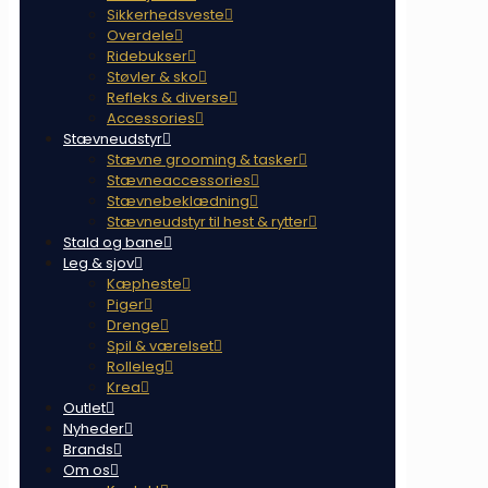
Sikkerhedsveste
Overdele
Ridebukser
Støvler & sko
Refleks & diverse
Accessories
Stævneudstyr
Stævne grooming & tasker
Stævneaccessories
Stævnebeklædning
Stævneudstyr til hest & rytter
Stald og bane
Leg & sjov
Kæpheste
Piger
Drenge
Spil & værelset
Rolleleg
Krea
Outlet
Nyheder
Brands
Om os