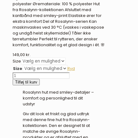
polyester Øremateriale: 100 % polyester Hut
fra Rosalynn-kollektionen Afsluttet med
kantbånd med smiley-print Elastiske ører for
ekstra komfort Del af Rosalynn-serien Kan
maskinvaskes ved 30 °C (vaskes i vaskepose
og undgå helst skyllemiddel) Tåler ikke
tørretumbler Perfekt til rytteren, der ønsker
komfort, funktionalitet og et glad design i ét. 🌸
149,00
kr.
Size
Size
Ryd
QHP
Rosalynn
Tilføj til kurv
hut
Rosalynn hut med smiley-detaljer –
antal
komfort og personlighed til dit
udstyr
Giv dit look et friskt og glad udtryk
med denne fine hut fra Rosalynn-
kollektionen. Den er designet til at
matche de øvrige Rosalynn-
produkter og er afsluttet med en