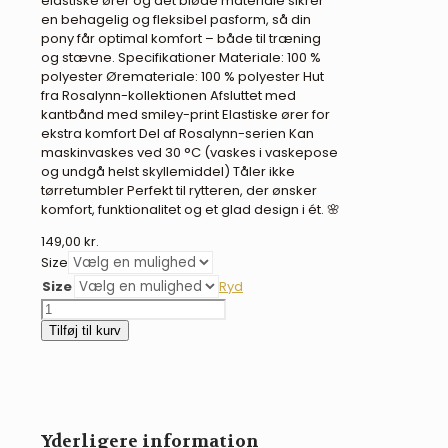
elastiske ører og det bløde materiale sikrer
en behagelig og fleksibel pasform, så din
pony får optimal komfort – både til træning
og stævne. Specifikationer Materiale: 100 %
polyester Øremateriale: 100 % polyester Hut
fra Rosalynn-kollektionen Afsluttet med
kantbånd med smiley-print Elastiske ører for
ekstra komfort Del af Rosalynn-serien Kan
maskinvaskes ved 30 °C (vaskes i vaskepose
og undgå helst skyllemiddel) Tåler ikke
tørretumbler Perfekt til rytteren, der ønsker
komfort, funktionalitet og et glad design i ét. 🌸
149,00
kr.
Size
Size
Ryd
QHP
Rosalynn
Tilføj til kurv
hut
antal
Yderligere information