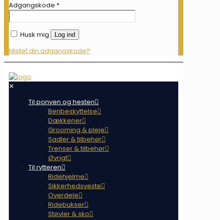
Adgangskode
*
Husk mig
Log ind
Mistet din adgangskode?
✕
Til ponyen og hesten
Benbeskyttelse
Dækkener
Grooming & pleje
Sadler & tilbehør
Trenser & tilbehør
Øvrigt
Til rytteren
Ridehjelme
Sikkerhedsveste
Overdele
Ridebukser
Støvler & sko