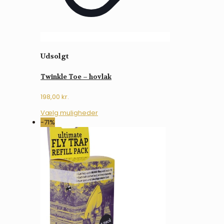
Udsolgt
Twinkle Toe – hovlak
198,00
kr.
Dette
Vælg muligheder
vare
-71%
har
flere
varianter.
Mulighederne
kan
vælges
på
varesiden