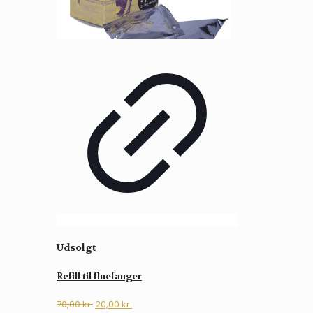
Udsolgt
Refill til fluefanger
Den
Den
70,00
kr.
20,00
kr.