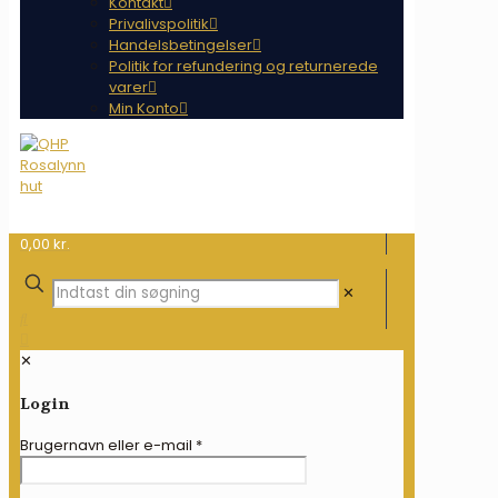
Kontakt
Privalivspolitik
Handelsbetingelser
Politik for refundering og returnerede
varer
Min Konto
0,00 kr.
✕
✕
Login
Brugernavn eller e-mail
*