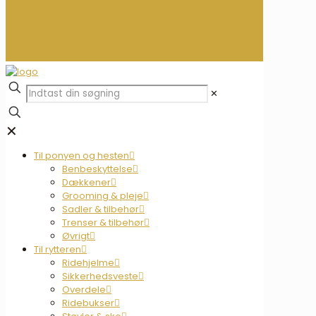
0
0,00 kr.
✕
✕
Til ponyen og hesten
Benbeskyttelse
Dækkener
Grooming & pleje
Sadler & tilbehør
Trenser & tilbehør
Øvrigt
Til rytteren
Ridehjelme
Sikkerhedsveste
Overdele
Ridebukser