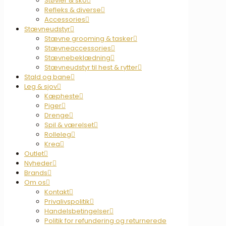
Støvler & sko
Refleks & diverse
Accessories
Stævneudstyr
Stævne grooming & tasker
Stævneaccessories
Stævnebeklædning
Stævneudstyr til hest & rytter
Stald og bane
Leg & sjov
Kæpheste
Piger
Drenge
Spil & værelset
Rolleleg
Krea
Outlet
Nyheder
Brands
Om os
Kontakt
Privalivspolitik
Handelsbetingelser
Politik for refundering og returnerede