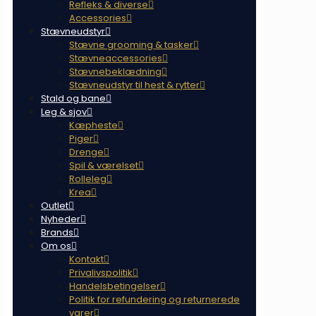
Refleks & diverse
Accessories
Stævneudstyr
Stævne grooming & tasker
Stævneaccessories
Stævnebeklædning
Stævneudstyr til hest & rytter
Stald og bane
Leg & sjov
Kæpheste
Piger
Drenge
Spil & værelset
Rolleleg
Krea
Outlet
Nyheder
Brands
Om os
Kontakt
Privalivspolitik
Handelsbetingelser
Politik for refundering og returnerede
varer