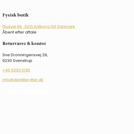
har
DEN LILLE RYTTER
flere
varianter.
Fysisk butik
Mulighederne
kan
Gugvej 89 , 9210 Aalborg SØ Danmark
vælges
Åbent efter aftale
på
varesiden
Returvarer & kontor
Sne Dronningensvej 29,
9230 Svenstrup
+45 9393 0138
info@denlillerytter.dk
TILMELD NYHEDSBREV