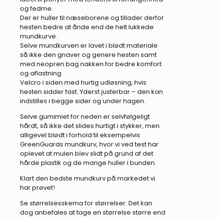
og fedme.
Der er huller til næseborene og tillader derfor
hesten bedre at ånde end de helt lukkede
mundkurve.
Selve mundkurven er lavet i blødt materiale
så ikke den gnaver og genere hesten samt
med neopren bag nakken for bedre komfort
og aflastning.
Velcro i siden med hurtig udløsning, hvis
hesten sidder fast. Yderst justerbar – den kan
indstilles i begge sider og under hagen.
Selve gumimiet for neden er selvfølgeligt
hårdt, så ikke det slides hurtigt i stykker, men
alligevel blødt i forhold til eksempelvis
GreenGuards mundkurv, hvor vi ved test har
oplevet at mulen blev slidt på grund af det
hårde plastik og de mange huller i bunden.
Klart den bedste mundkurv på markedet vi
har prøvet!
Se størrelsesskema for størrelser. Det kan
dog anbefales at tage en størrelse større end