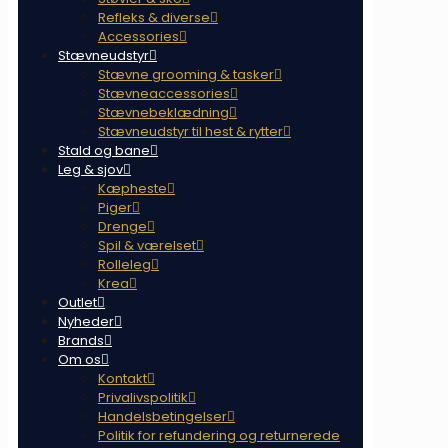
Refleks & diverse
Accessories
Stævneudstyr
Stævne grooming & tasker
Stævneaccessories
Stævnebeklædning
Stævneudstyr til hest & rytter
Stald og bane
Leg & sjov
Kæpheste
Piger
Drenge
Spil & værelset
Rolleleg
Krea
Outlet
Nyheder
Brands
Om os
Kontakt
Privalivspolitik
Handelsbetingelser
Politik for refundering og returnerede