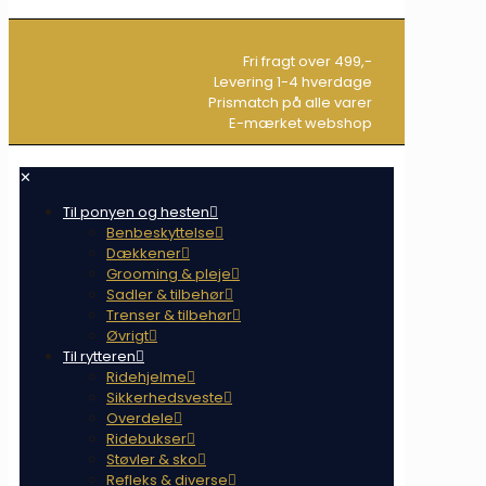
Fri fragt over 499,-
Levering 1-4 hverdage
Prismatch på alle varer
E-mærket webshop
✕
Til ponyen og hesten
Benbeskyttelse
Dækkener
Grooming & pleje
Sadler & tilbehør
Trenser & tilbehør
Øvrigt
Til rytteren
Ridehjelme
Sikkerhedsveste
Overdele
Ridebukser
Støvler & sko
Refleks & diverse