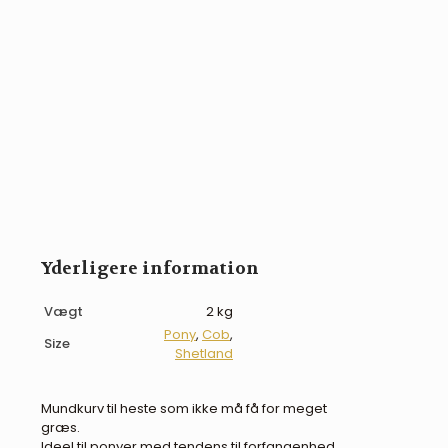
Yderligere information
Vægt
2 kg
Pony
,
Cob
,
Size
Shetland
Mundkurv til heste som ikke må få for meget
græs.
Ideel til ponyer med tendens til forfangenhed