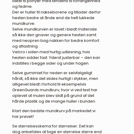
Ideel til ponyer med tendens til forfangenhed
og fedme.
Der er huller til næseborene og tillader derfor
hesten bedre at ånde end de helt lukkede
mundkurve.
Selve mundkurven er lavet i blødt materiale
så ikke den gnaver og genere hesten samt
med neopren bag nakken for bedre komfort
og aflastning.
Velcro i siden med hurtig udløsning, hvis
hesten sidder fast. Yderst justerbar – den kan
indstilles i begge sider og under hagen.
Selve gumimiet for neden er selvfølgeligt
hårdt, så ikke det slides hurtigt i stykker, men
alligevel blødt i forhold til eksempelvis
GreenGuards mundkurv, hvor vi ved test har
oplevet at mulen blev slidt på grund af det
hårde plastik og de mange huller i bunden.
Klart den bedste mundkurv på markedet vi
har prøvet!
Se størrelsesskema for størrelser. Det kan
dog anbefales at tage en størrelse større end