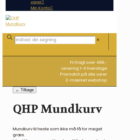
varer
Min Konto
✕
Fri fragt over 499,-
Levering 1-4 hverdage
Prismatch på alle varer
E-mærket webshop
← Tilbage
QHP Mundkurv
Mundkurv til heste som ikke må få for meget
græs.