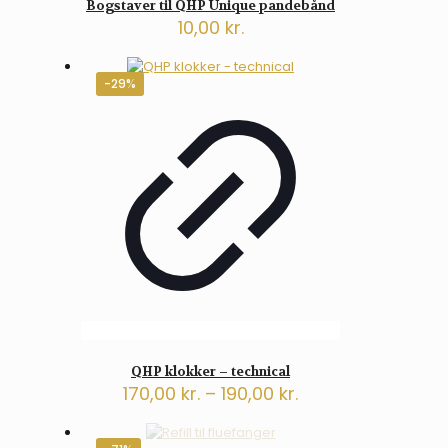
Bogstaver til QHP Unique pandebånd
10,00
kr.
Dette
vare
-29%
har
flere
varianter.
Mulighederne
kan
vælges
på
varesiden
QHP klokker – technical
Prisinterval:
170,00
kr.
–
190,00
kr.
170,00 kr.
Dette
til
vare