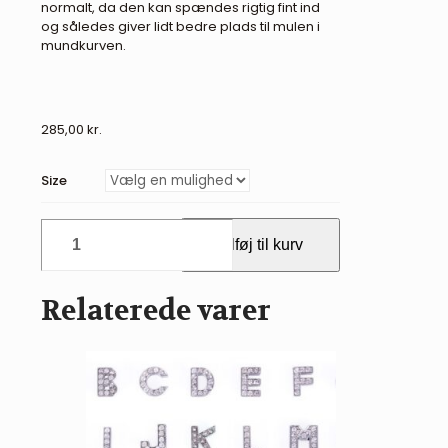
normalt, da den kan spændes rigtig fint ind
og således giver lidt bedre plads til mulen i
mundkurven.
285,00
kr.
Size
QHP
Tilføj til kurv
Mundkurv
antal
Relaterede varer