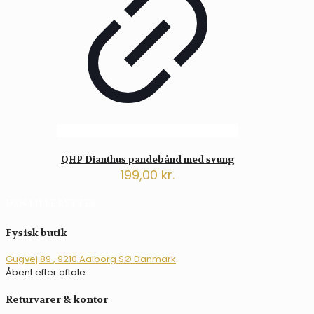
QHP Dianthus pandebånd med svung
199,00
kr.
Dette
DEN LILLE RYTTER
vare
har
flere
Fysisk butik
varianter.
Mulighederne
Gugvej 89 , 9210 Aalborg SØ Danmark
kan
Åbent efter aftale
vælges
på
Returvarer & kontor
varesiden