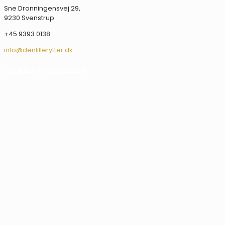
Sne Dronningensvej 29,
9230 Svenstrup
+45 9393 0138
info@denlillerytter.dk
TILMELD NYHEDSBREV