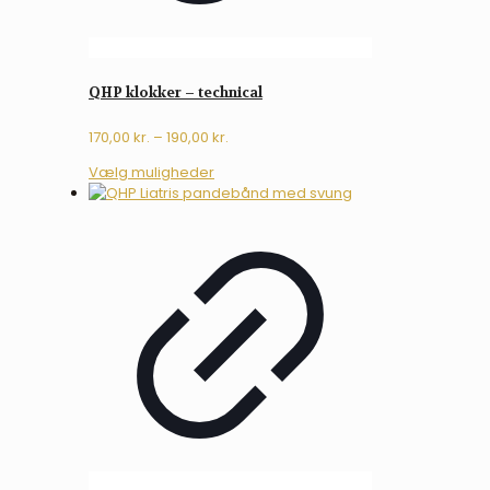
QHP klokker – technical
Prisinterval:
170,00
kr.
–
190,00
kr.
170,00 kr.
Dette
Vælg muligheder
til
vare
190,00 kr.
har
flere
varianter.
Mulighederne
kan
vælges
på
varesiden