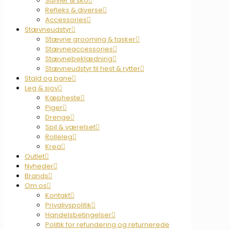
Støvler & sko
Refleks & diverse
Accessories
Stævneudstyr
Stævne grooming & tasker
Stævneaccessories
Stævnebeklædning
Stævneudstyr til hest & rytter
Stald og bane
Leg & sjov
Kæpheste
Piger
Drenge
Spil & værelset
Rolleleg
Krea
Outlet
Nyheder
Brands
Om os
Kontakt
Privalivspolitik
Handelsbetingelser
Politik for refundering og returnerede