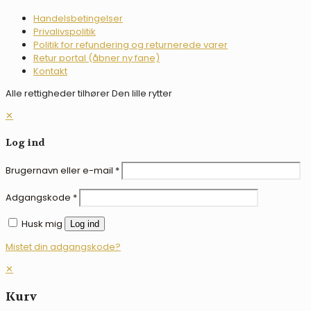
Handelsbetingelser
Privalivspolitik
Politik for refundering og returnerede varer
Retur portal (åbner ny fane)
Kontakt
Alle rettigheder tilhører Den lille rytter
✕
Log ind
Brugernavn eller e-mail
*
Adgangskode
*
Husk mig
Log ind
Mistet din adgangskode?
✕
Kurv