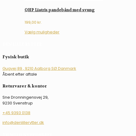
QHP Liatris pandebånd med svung
199,00
kr.
Dette
Vælg muligheder
vare
har
DEN LILLE RYTTER
flere
varianter.
Fysisk butik
Mulighederne
kan
Gugvej 89 , 9210 Aalborg SØ Danmark
vælges
Åbent efter aftale
på
varesiden
Returvarer & kontor
Sne Dronningensvej 29,
9230 Svenstrup
+45 9393 0138
info@denlillerytter.dk
TILMELD NYHEDSBREV