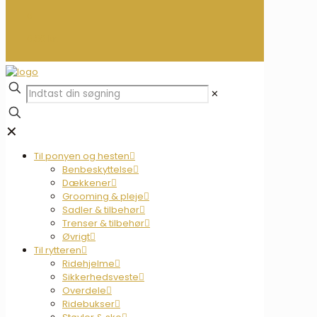
0
0,00 kr.
✕
✕
Til ponyen og hesten
Benbeskyttelse
Dækkener
Grooming & pleje
Sadler & tilbehør
Trenser & tilbehør
Øvrigt
Til rytteren
Ridehjelme
Sikkerhedsveste
Overdele
Ridebukser