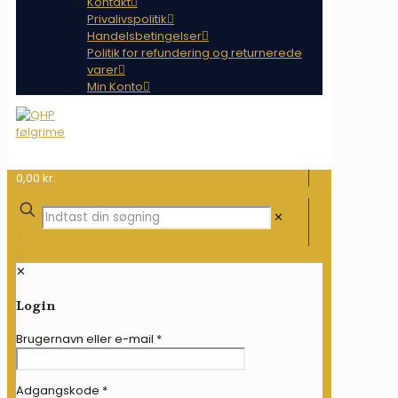
Kontakt
Privalivspolitik
Handelsbetingelser
Politik for refundering og returnerede
varer
Min Konto
0,00 kr.
✕
✕
Login
Brugernavn eller e-mail
*
Adgangskode
*