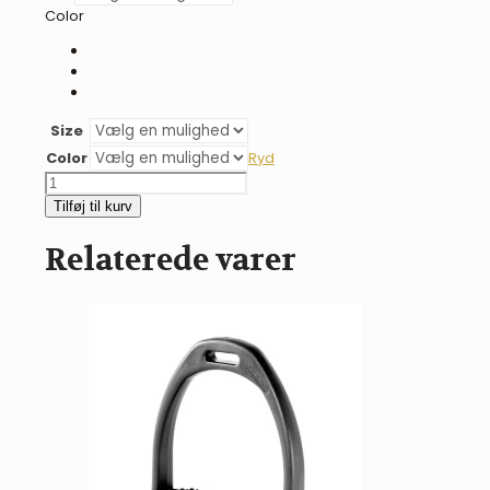
Color
Size
Color
Ryd
QHP
følgrime
Tilføj til kurv
antal
Relaterede varer