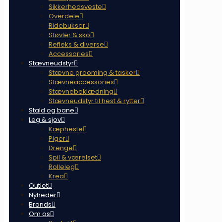
Sikkerhedsveste
Overdele
Ridebukser
Støvler & sko
Refleks & diverse
Accessories
Stævneudstyr
Stævne grooming & tasker
Stævneaccessories
Stævnebeklædning
Stævneudstyr til hest & rytter
Stald og bane
Leg & sjov
Kæpheste
Piger
Drenge
Spil & værelset
Rolleleg
Krea
Outlet
Nyheder
Brands
Om os