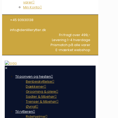
varer
Min Konto
+45 93930138
info@denlillerytter.dk
Fri fragt over 499,-
Levering 1-4 hverdage
Prismatch på alle varer
E-mærket webshop
✕
Til ponyen og hesten
Benbeskyttelse
Dækkener
Grooming & pleje
Sadler & tilbehør
Trenser & tilbehør
Øvrigt
Til rytteren
Ridehjelme