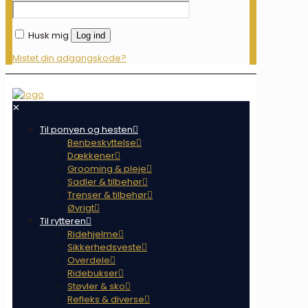
Husk mig
Log ind
Mistet din adgangskode?
✕
Til ponyen og hesten
Benbeskyttelse
Dækkener
Grooming & pleje
Sadler & tilbehør
Trenser & tilbehør
Øvrigt
Til rytteren
Ridehjelme
Sikkerhedsveste
Overdele
Ridebukser
Støvler & sko
Refleks & diverse