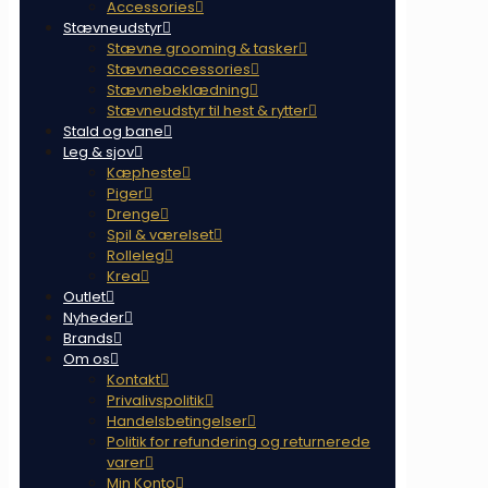
Accessories
Stævneudstyr
Stævne grooming & tasker
Stævneaccessories
Stævnebeklædning
Stævneudstyr til hest & rytter
Stald og bane
Leg & sjov
Kæpheste
Piger
Drenge
Spil & værelset
Rolleleg
Krea
Outlet
Nyheder
Brands
Om os
Kontakt
Privalivspolitik
Handelsbetingelser
Politik for refundering og returnerede
varer
Min Konto