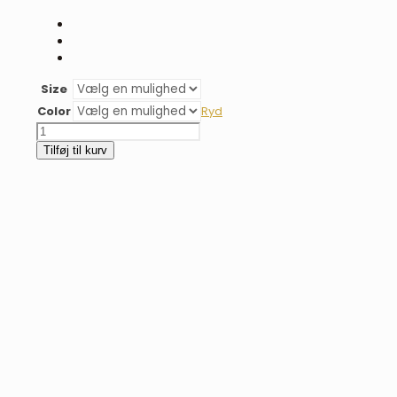
Size
Color
Ryd
QHP
følgrime
Tilføj til kurv
antal