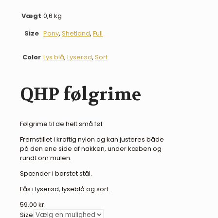
Vægt
0,6 kg
Size
Pony
,
Shetland
,
Full
Color
Lys blå
,
Lyserød
,
Sort
QHP følgrime
Følgrime til de helt små føl.
Fremstillet i kraftig nylon og kan justeres både
på den ene side af nakken, under kæben og
rundt om mulen.
Spænder i børstet stål.
Fås i lyserød, lyseblå og sort.
59,00
kr.
Size