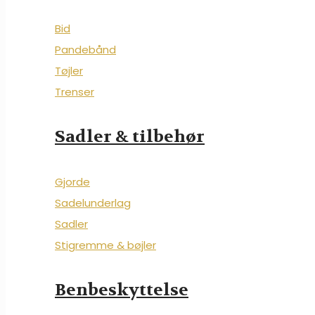
Bid
Pandebånd
Tøjler
Trenser
Sadler & tilbehør
Gjorde
Sadelunderlag
Sadler
Stigremme & bøjler
Benbeskyttelse