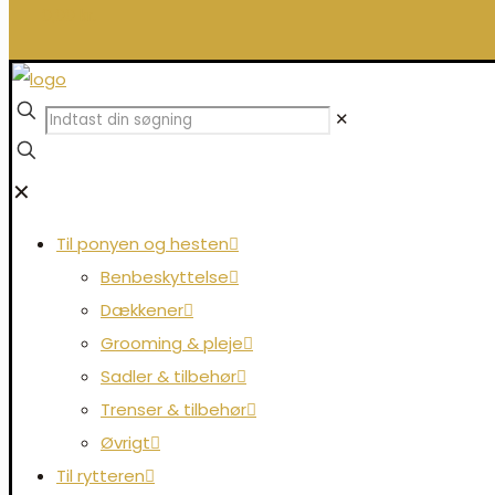
0,00 kr.
✕
✕
Til ponyen og hesten
Benbeskyttelse
Dækkener
Grooming & pleje
Sadler & tilbehør
Trenser & tilbehør
Øvrigt
Til rytteren