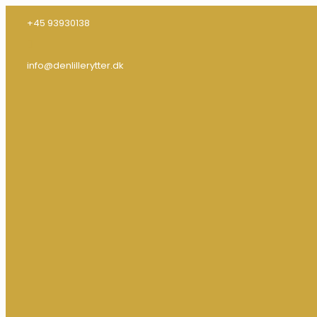
+45 93930138
info@denlillerytter.dk