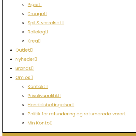
Piger
Drenge
Spil & værelset
Rolleleg
Krea
Outlet
Nyheder
Brands
Om os
Kontakt
Privalivspolitik
Handelsbetingelser
Politik for refundering og returnerede varer
Min Konto