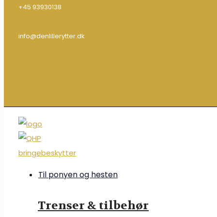
+45 93930138
info@denlillerytter.dk
Til ponyen og hesten
Trenser & tilbehør