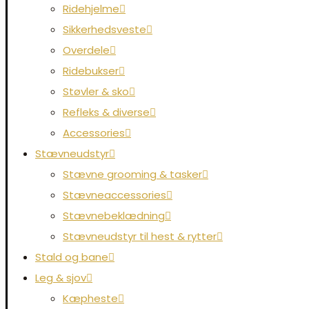
Ridehjelme
Sikkerhedsveste
Overdele
Ridebukser
Støvler & sko
Refleks & diverse
Accessories
Stævneudstyr
Stævne grooming & tasker
Stævneaccessories
Stævnebeklædning
Stævneudstyr til hest & rytter
Stald og bane
Leg & sjov
Kæpheste