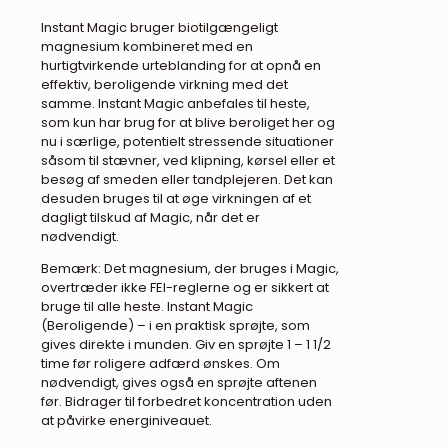
Instant Magic bruger biotilgængeligt
magnesium kombineret med en
hurtigtvirkende urteblanding for at opnå en
effektiv, beroligende virkning med det
samme. Instant Magic anbefales til heste,
som kun har brug for at blive beroliget her og
nu i særlige, potentielt stressende situationer
såsom til stævner, ved klipning, kørsel eller et
besøg af smeden eller tandplejeren. Det kan
desuden bruges til at øge virkningen af et
dagligt tilskud af Magic, når det er
nødvendigt.
Bemærk: Det magnesium, der bruges i Magic,
overtræder ikke FEI-reglerne og er sikkert at
bruge til alle heste. Instant Magic
(Beroligende) – i en praktisk sprøjte, som
gives direkte i munden. Giv en sprøjte 1 – 1 1/2
time før roligere adfærd ønskes. Om
nødvendigt, gives også en sprøjte aftenen
før. Bidrager til forbedret koncentration uden
at påvirke energiniveauet.