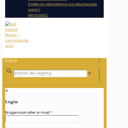
Politik for refundering og returnerede
varer
Min Konto
0,00 kr.
✕
✕
Login
Brugernavn eller e-mail
*