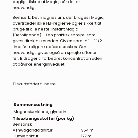
dagligt tilskud af Magic, når det er
nødvendigt.
Bemærk: Det magnesium, der bruges i Magic,
overtræder ikke FEI-reglerne og er sikkert at
bruge til alle heste. Instant Magic
(Beroligende) – i en praktisk sprøjte, som
gives direkte i munden. Giv en sprøjte 1 – 1 1/2
time før roligere adfærd ønskes. Om
nødvendigt, gives også en sprøjte aftenen
før. Bidrager til forbedret koncentration uden
at påvirke energiniveauet.
Tilskudsfoder til heste.
Sammensætning
Magnesiumklorid, glycerin
Tilsætningsstoffer (per kg)
Sensorisk
Ashwaganda tinktur
354 ml
Humle tinktur
177 ml