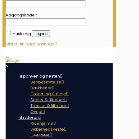
Adgangskode
*
Husk mig
Log ind
Mistet din adgangskode?
✕
Til ponyen og hesten
Benbeskyttelse
Dækkener
Grooming & pleje
Sadler & tilbehør
Trenser & tilbehør
Øvrigt
Til rytteren
Ridehjelme
Sikkerhedsveste
Overdele