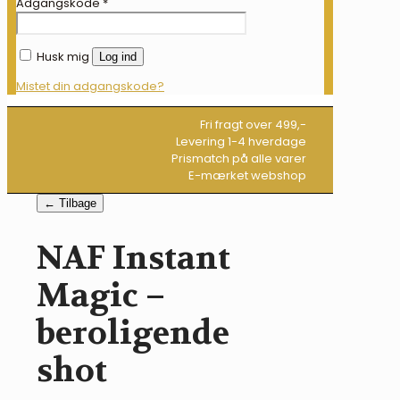
Adgangskode
*
Husk mig
Log ind
Mistet din adgangskode?
Fri fragt over 499,-
Levering 1-4 hverdage
Prismatch på alle varer
E-mærket webshop
← Tilbage
NAF Instant
Magic –
beroligende
shot