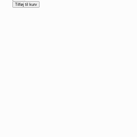
Instant
Tilføj til kurv
Magic
-
beroligende
shot
antal