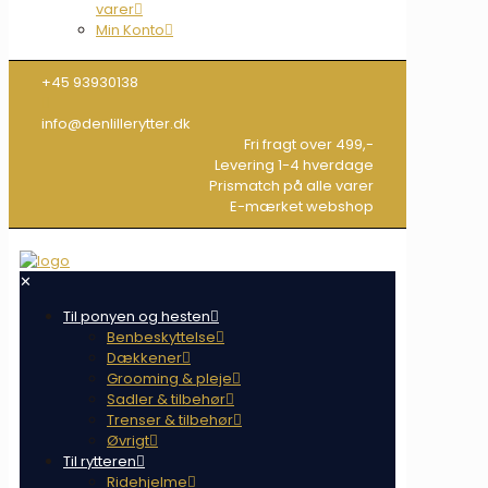
varer
Min Konto
+45 93930138
info@denlillerytter.dk
Fri fragt over 499,-
Levering 1-4 hverdage
Prismatch på alle varer
E-mærket webshop
✕
Til ponyen og hesten
Benbeskyttelse
Dækkener
Grooming & pleje
Sadler & tilbehør
Trenser & tilbehør
Øvrigt
Til rytteren
Ridehjelme