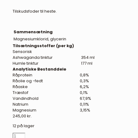
Tilskudsfoder til heste.
Sammensætning
Magnesiumklorid, glycerin
Tilsætningsstoffer (per kg)
Sensorisk
Ashwaganda tinktur
354 ml
Humle tinktur
177 ml
Analytiske Bestanddele
Råprotein
0,8%
Råolie og -fedt
0,3%
Råaske
6,2%
Træstof
0,1%
Vandindhold
67,9%
Natrium
0,11%
Magnesium
3,15%
245,00
kr.
12 på lager
NAF