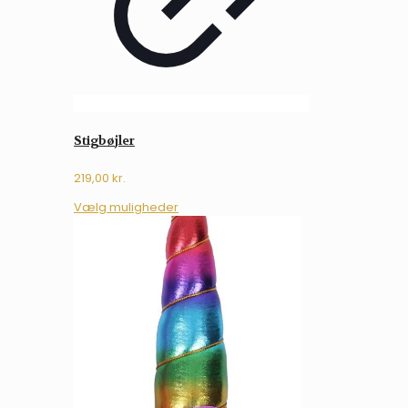
Stigbøjler
219,00
kr.
Dette
Vælg muligheder
vare
har
flere
varianter.
Mulighederne
kan
vælges
på
varesiden