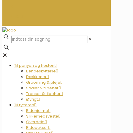
0
0,00 kr.
✕
✕
Til ponyen og hesten
Benbeskyttelse
Dækkener
Grooming & pleje
Sadler & tilbehør
Trenser & tilbehør
Øvrigt
Til rytteren
Ridehjelme
Sikkerhedsveste
Overdele
Ridebukser