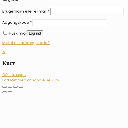
Brugernavn eller e-mail
*
Adgangskode
*
Husk mig
Log ind
Mistet din adgangskode?
✕
Kurv
Gå til kassen
Fortsæt med at handle
Se kurv