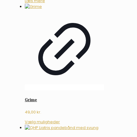
Læs mere
Grime
49,00
kr.
Dette
Vælg muligheder
vare
har