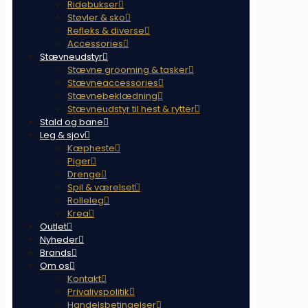
Ridebukser
Støvler & sko
Refleks & diverse
Accessories
Stævneudstyr
Stævne grooming & tasker
Stævneaccessories
Stævnebeklædning
Stævneudstyr til hest & rytter
Stald og bane
Leg & sjov
Kæpheste
Piger
Drenge
Spil & værelset
Rolleleg
Krea
Outlet
Nyheder
Brands
Om os
Kontakt
Privalivspolitik
Handelsbetingelser