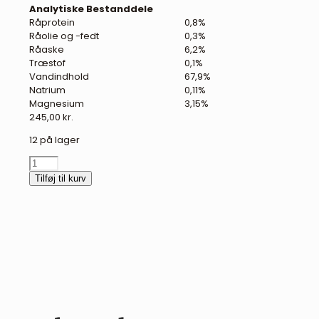
Analytiske Bestanddele
Råprotein
0,8%
Råolie og -fedt
0,3%
Råaske
6,2%
Træstof
0,1%
Vandindhold
67,9%
Natrium
0,11%
Magnesium
3,15%
245,00
kr.
12 på lager
NAF
Instant
Tilføj til kurv
Magic
-
beroligende
shot
antal