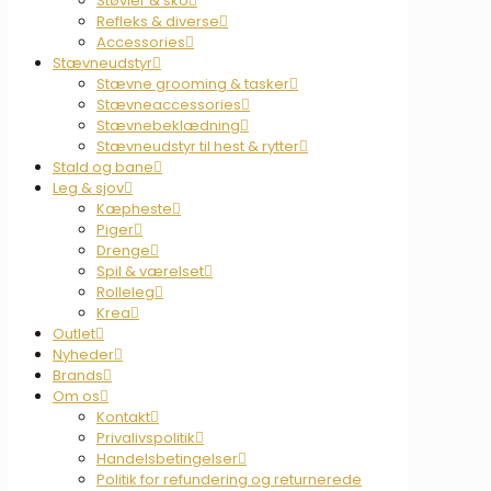
Støvler & sko
Refleks & diverse
Accessories
Stævneudstyr
Stævne grooming & tasker
Stævneaccessories
Stævnebeklædning
Stævneudstyr til hest & rytter
Stald og bane
Leg & sjov
Kæpheste
Piger
Drenge
Spil & værelset
Rolleleg
Krea
Outlet
Nyheder
Brands
Om os
Kontakt
Privalivspolitik
Handelsbetingelser
Politik for refundering og returnerede