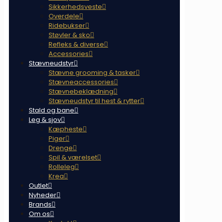
Sikkerhedsveste
Overdele
Ridebukser
Støvler & sko
Refleks & diverse
Accessories
Stævneudstyr
Stævne grooming & tasker
Stævneaccessories
Stævnebeklædning
Stævneudstyr til hest & rytter
Stald og bane
Leg & sjov
Kæpheste
Piger
Drenge
Spil & værelset
Rolleleg
Krea
Outlet
Nyheder
Brands
Om os