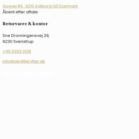
kan
Gugvej 89 , 9210 Aalborg SØ Danmark
vælges
Åbent efter aftale
på
varesiden
Returvarer & kontor
Sne Dronningensvej 29,
9230 Svenstrup
+45 9393 0138
info@denlillerytter.dk
TILMELD NYHEDSBREV