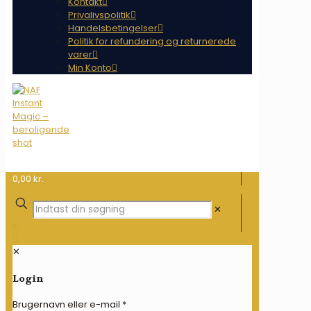
Kontakt
Privalivspolitik
Handelsbetingelser
Politik for refundering og returnerede
varer
Min Konto
0,00 kr.
✕
✕
Login
Brugernavn eller e-mail
*