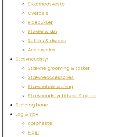
Sikkerhedsveste
Overdele
Ridebukser
Støvler & sko
Refleks & diverse
Accessories
Stævneudstyr
Stævne grooming & tasker
Stævneaccessories
Stævnebeklædning
Stævneudstyr til hest & rytter
Stald og bane
Leg & sjov
Kæpheste
Piger