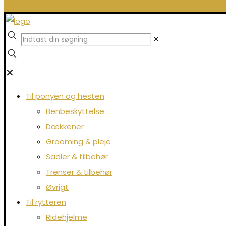
✕
✕
Til ponyen og hesten
Benbeskyttelse
Dækkener
Grooming & pleje
Sadler & tilbehør
Trenser & tilbehør
Øvrigt
Til rytteren
Ridehjelme