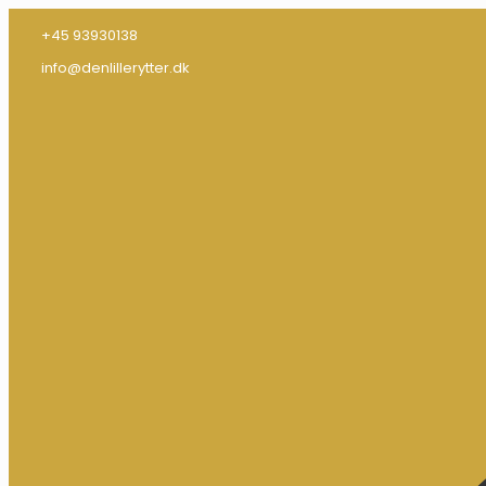
+45 93930138
info@denlillerytter.dk