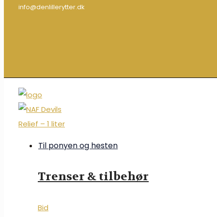
info@denlillerytter.dk
Til ponyen og hesten
Trenser & tilbehør
Bid