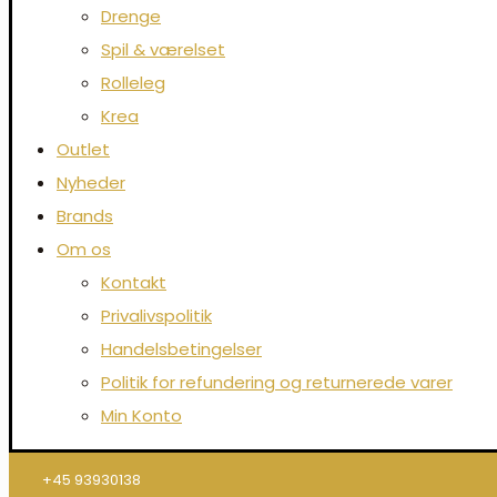
Drenge
Spil & værelset
Rolleleg
Krea
Outlet
Nyheder
Brands
Om os
Kontakt
Privalivspolitik
Handelsbetingelser
Politik for refundering og returnerede varer
Min Konto
+45 93930138