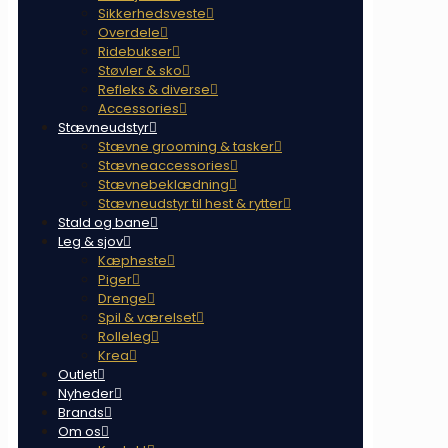
Sikkerhedsveste
Overdele
Ridebukser
Støvler & sko
Refleks & diverse
Accessories
Stævneudstyr
Stævne grooming & tasker
Stævneaccessories
Stævnebeklædning
Stævneudstyr til hest & rytter
Stald og bane
Leg & sjov
Kæpheste
Piger
Drenge
Spil & værelset
Rolleleg
Krea
Outlet
Nyheder
Brands
Om os