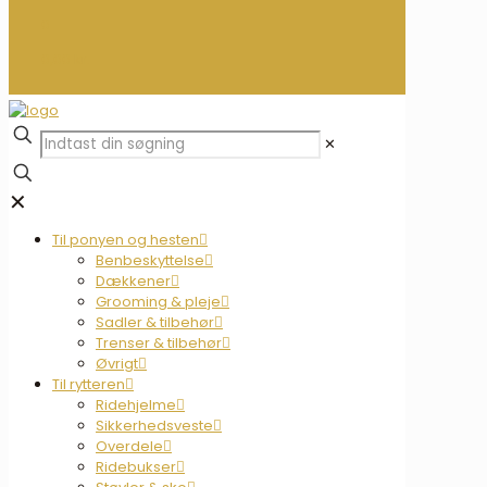
0
0,00 kr.
✕
✕
Til ponyen og hesten
Benbeskyttelse
Dækkener
Grooming & pleje
Sadler & tilbehør
Trenser & tilbehør
Øvrigt
Til rytteren
Ridehjelme
Sikkerhedsveste
Overdele
Ridebukser