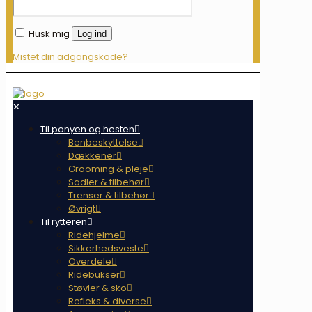
Husk mig
Log ind
Mistet din adgangskode?
✕
Til ponyen og hesten
Benbeskyttelse
Dækkener
Grooming & pleje
Sadler & tilbehør
Trenser & tilbehør
Øvrigt
Til rytteren
Ridehjelme
Sikkerhedsveste
Overdele
Ridebukser
Støvler & sko
Refleks & diverse