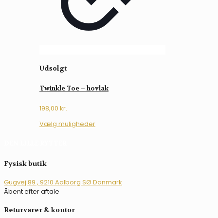
Udsolgt
Twinkle Toe – hovlak
198,00
kr.
Dette
Vælg muligheder
vare
har
DEN LILLE RYTTER
flere
varianter.
Fysisk butik
Mulighederne
kan
Gugvej 89 , 9210 Aalborg SØ Danmark
vælges
Åbent efter aftale
på
varesiden
Returvarer & kontor