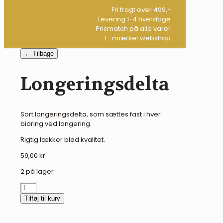
Fri fragt over 499,-
Levering 1-4 hverdage
Prismatch på alle varer
E-mærket webshop
← Tilbage
Longeringsdelta
Sort longeringsdelta, som sættes fast i hver
bidring ved longering.
Rigtig lækker blød kvalitet.
59,00
kr.
2 på lager
Longeringsdelta
antal
Tilføj til kurv