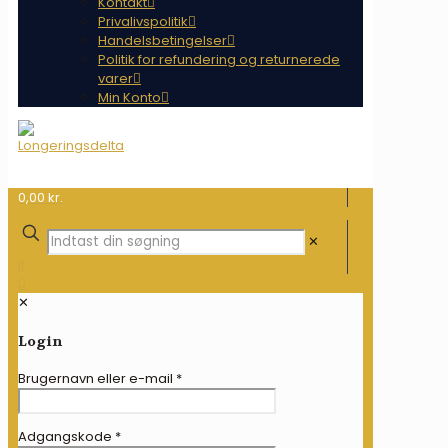
Kontakt
Privalivspolitik
Handelsbetingelser
Politik for refundering og returnerede
varer
Min Konto
0,00 kr.
✕
✕
Login
Brugernavn eller e-mail
*
Adgangskode
*