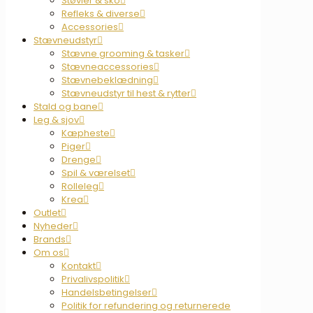
Støvler & sko
Refleks & diverse
Accessories
Stævneudstyr
Stævne grooming & tasker
Stævneaccessories
Stævnebeklædning
Stævneudstyr til hest & rytter
Stald og bane
Leg & sjov
Kæpheste
Piger
Drenge
Spil & værelset
Rolleleg
Krea
Outlet
Nyheder
Brands
Om os
Kontakt
Privalivspolitik
Handelsbetingelser
Politik for refundering og returnerede