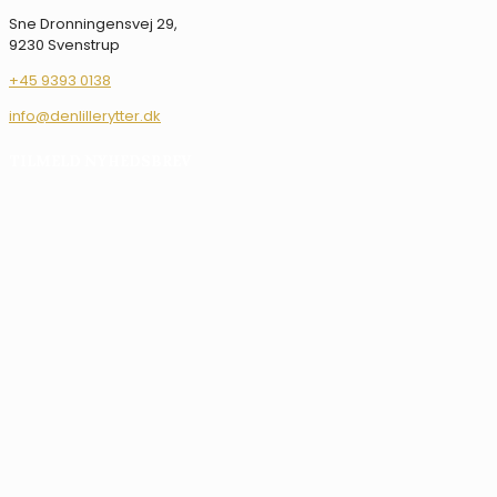
Sne Dronningensvej 29,
9230 Svenstrup
+45 9393 0138
info@denlillerytter.dk
TILMELD NYHEDSBREV