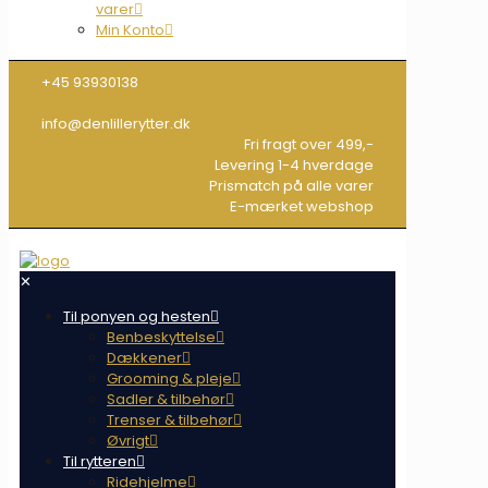
varer
Min Konto
+45 93930138
info@denlillerytter.dk
Fri fragt over 499,-
Levering 1-4 hverdage
Prismatch på alle varer
E-mærket webshop
✕
Til ponyen og hesten
Benbeskyttelse
Dækkener
Grooming & pleje
Sadler & tilbehør
Trenser & tilbehør
Øvrigt
Til rytteren
Ridehjelme