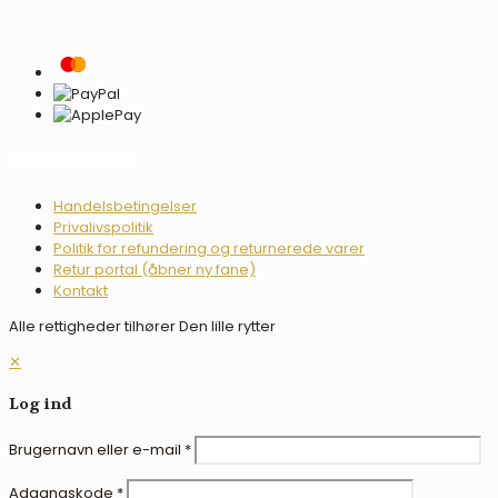
NYTTIGE LINKS
Handelsbetingelser
Privalivspolitik
Politik for refundering og returnerede varer
Retur portal (åbner ny fane)
Kontakt
Alle rettigheder tilhører Den lille rytter
✕
Log ind
Brugernavn eller e-mail
*
Adgangskode
*