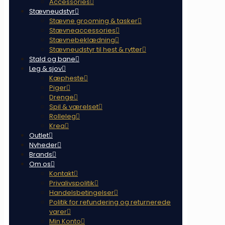
Accessories
Stævneudstyr
Stævne grooming & tasker
Stævneaccessories
Stævnebeklædning
Stævneudstyr til hest & rytter
Stald og bane
Leg & sjov
Kæpheste
Piger
Drenge
Spil & værelset
Rolleleg
Krea
Outlet
Nyheder
Brands
Om os
Kontakt
Privalivspolitik
Handelsbetingelser
Politik for refundering og returnerede
varer
Min Konto