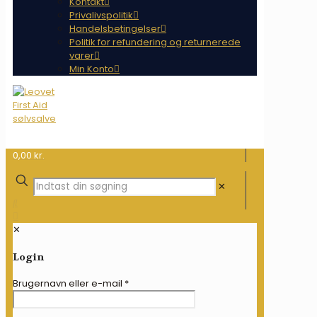
Kontakt
Privalivspolitik
Handelsbetingelser
Politik for refundering og returnerede
varer
Min Konto
0,00 kr.
✕
✕
Login
Brugernavn eller e-mail
*