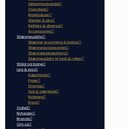
Sikkerhedsveste
Overdele
Ridebukser
Støvler & sko
Refleks & diverse
Accessories
Stævneudstyr
Stævne grooming & tasker
Stævneaccessories
Stævnebeklædning
Stævneudstyr til hest & rytter
Stald og bane
Leg & sjov
Kæpheste
Piger
Drenge
Spil & værelset
Rolleleg
Krea
Outlet
Nyheder
Brands
Om os