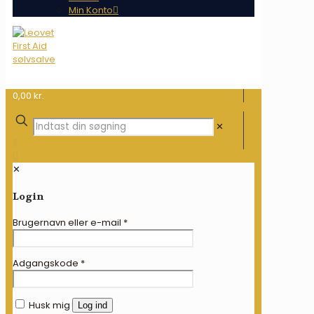
Min Konto
0,00 kr.
✕
✕
Login
Brugernavn eller e-mail
*
Adgangskode
*
Husk mig
Log ind