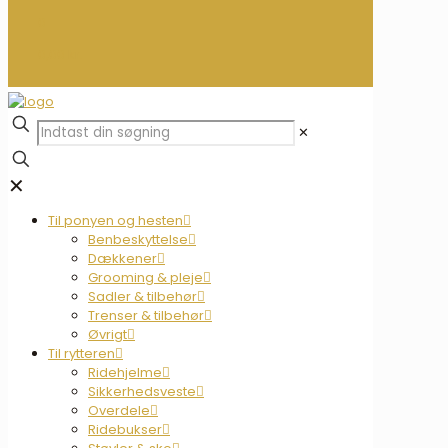
0
0,00 kr.
✕
✕
Til ponyen og hesten
Benbeskyttelse
Dækkener
Grooming & pleje
Sadler & tilbehør
Trenser & tilbehør
Øvrigt
Til rytteren
Ridehjelme
Sikkerhedsveste
Overdele
Ridebukser