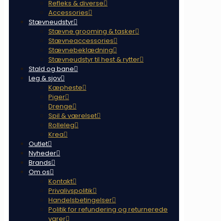
Refleks & diverse
Accessories
Stævneudstyr
Stævne grooming & tasker
Stævneaccessories
Stævnebeklædning
Stævneudstyr til hest & rytter
Stald og bane
Leg & sjov
Kæpheste
Piger
Drenge
Spil & værelset
Rolleleg
Krea
Outlet
Nyheder
Brands
Om os
Kontakt
Privalivspolitik
Handelsbetingelser
Politik for refundering og returnerede
varer