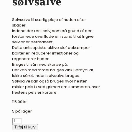
sølvsalve
Sølvsalve til særlig pleje af huden efter
skader.
Indeholder rent sølv, som på grund af den
forstørrede overflade er i stand til at frigive
sølvioner permanent.
Dette antiseptiske aktive stof bekæmper
bakterier, reducerer infektioner og
regenererer huden.
Bruges til sår med skorpe på.
Der kan med fordel bruges Zink Spray til at
lukke såret, inden sølvsalve bruges.
Sølvsalve kan også bruges hvor hesten
mister pels fx ved grimen om sommeren, hvor
hestens pels er kortere.
115,00
kr.
5 på lager
Leovet
First
Tilføj til kurv
Aid