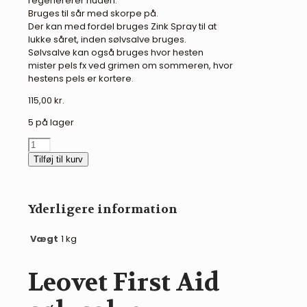
regenererer huden.
Bruges til sår med skorpe på.
Der kan med fordel bruges Zink Spray til at
lukke såret, inden sølvsalve bruges.
Sølvsalve kan også bruges hvor hesten
mister pels fx ved grimen om sommeren, hvor
hestens pels er kortere.
115,00
kr.
5 på lager
Leovet
First
Tilføj til kurv
Aid
sølvsalve
antal
Yderligere information
Vægt
1 kg
Leovet First Aid