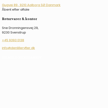
kan
Gugvej 89 , 9210 Aalborg SØ Danmark
vælges
Åbent efter aftale
på
varesiden
Returvarer & kontor
Sne Dronningensvej 29,
9230 Svenstrup
+45 9393 0138
info@denlillerytter.dk
TILMELD NYHEDSBREV