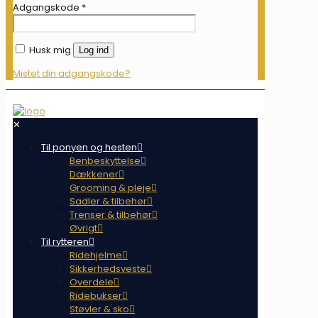
Adgangskode
*
Husk mig
Log ind
Mistet din adgangskode?
✕
Til ponyen og hesten
Benbeskyttelse
Dækkener
Grooming & pleje
Sadler & tilbehør
Trenser & tilbehør
Øvrigt
Til rytteren
Ridehjelme
Sikkerhedsveste
Overdele
Ridebukser
Støvler & sko