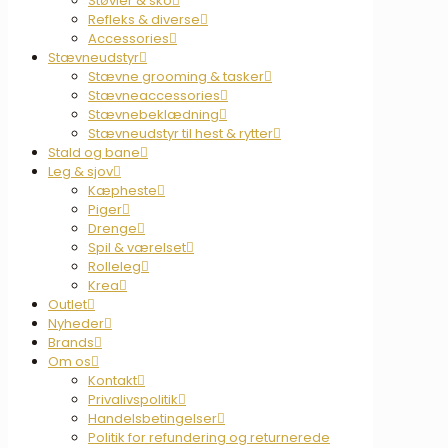
Støvler & sko
Refleks & diverse
Accessories
Stævneudstyr
Stævne grooming & tasker
Stævneaccessories
Stævnebeklædning
Stævneudstyr til hest & rytter
Stald og bane
Leg & sjov
Kæpheste
Piger
Drenge
Spil & værelset
Rolleleg
Krea
Outlet
Nyheder
Brands
Om os
Kontakt
Privalivspolitik
Handelsbetingelser
Politik for refundering og returnerede