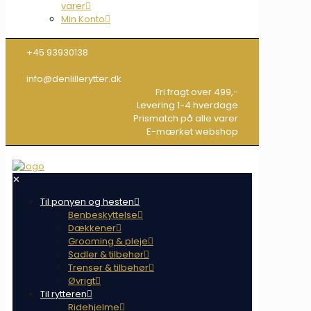
varer
Min Konto
+45 93930138
info@denlillerytter.dk
Fri fragt over 499,-
Levering 1-4 hverdage
Prismatch på alle varer
E-mærket webshop
✕
Til ponyen og hesten
Benbeskyttelse
Dækkener
Grooming & pleje
Sadler & tilbehør
Trenser & tilbehør
Øvrigt
Til rytteren
Ridehjelme