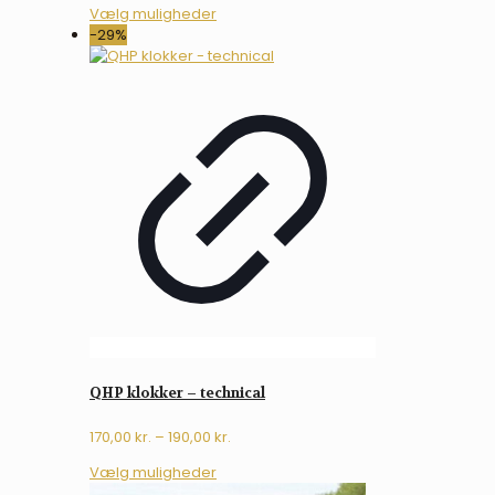
Dette
Vælg muligheder
vare
-29%
har
flere
varianter.
Mulighederne
kan
vælges
på
varesiden
QHP klokker – technical
Prisinterval:
170,00
kr.
–
190,00
kr.
170,00 kr.
Dette
Vælg muligheder
til
vare