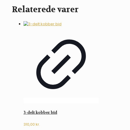
sølvsalve
Relaterede varer
antal
3-delt kobber bid
310,00
kr.