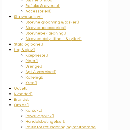
Støvler & sko
Refleks & diverse
Accessories
Stævneudstyr
Stævne grooming & tasker
Stævneaccessories
Stævnebeklædning
Stævneudstyr til hest & rytter
Stald og bane
Leg & sjov
Kæpheste
Piger
Drenge
Spil & værelset
Rolleleg
Krea
Outlet
Nyheder
Brands
Om os
Kontakt
Privalivspolitik
Handelsbetingelser
Politik for refundering og returnerede