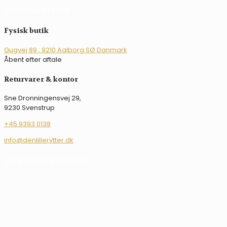
DEN LILLE RYTTER
Fysisk butik
Gugvej 89 , 9210 Aalborg SØ Danmark
Åbent efter aftale
Returvarer & kontor
Sne Dronningensvej 29,
9230 Svenstrup
+45 9393 0138
info@denlillerytter.dk
TILMELD NYHEDSBREV