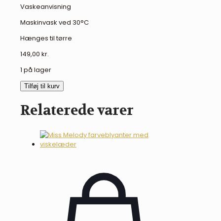
Vaskeanvisning
Maskinvask ved 30°C
Hænges til tørre
149,00
kr.
1 på lager
LeMieux
Tilføj til kurv
stressmaske
til
Relaterede varer
kæphest
antal