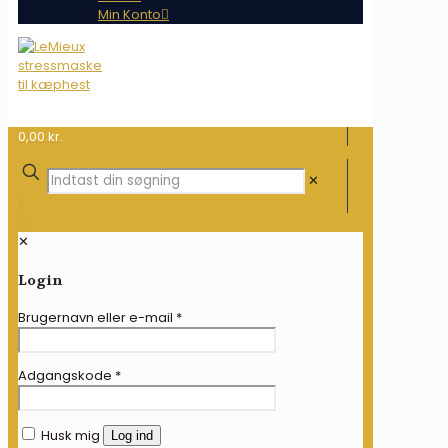
Min Konto
0,00 kr.
✕
✕
Login
Brugernavn eller e-mail
*
Adgangskode
*
Husk mig
Log ind