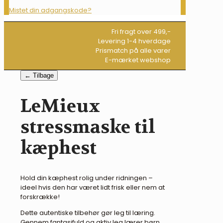
Mistet din adgangskode?
Fri fragt over 499,-
Levering 1-4 hverdage
Prismatch på alle varer
E-mærket webshop
← Tilbage
LeMieux
stressmaske til
kæphest
Hold din kæphest rolig under ridningen –
ideel hvis den har været lidt frisk eller nem at
forskrække!
Dette autentiske tilbehør gør leg til læring.
Gennem fantasifuld og aktiv leg lærer børn