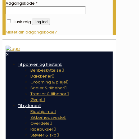
Adgangskode
*
Husk mig
Log ind
Mistet din adgangskode?
✕
Til ponyen og hesten
Benbeskyttelse
Dækkener
Grooming & pleje
Sadler & tilbehør
Trenser & tilbehør
Øvrigt
Til rytteren
Ridehjelme
Sikkerhedsveste
Overdele
Ridebukser
Støvler & sko