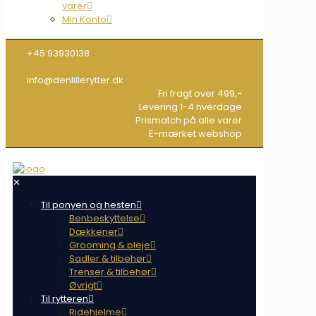
varer
Min Konto
+45 93930138
info@denlillerytter.dk
Fri fragt over 499,-
Levering 1-4 hverdage
Prismatch på alle varer
E-mærket webshop
✕
Til ponyen og hesten
Benbeskyttelse
Dækkener
Grooming & pleje
Sadler & tilbehør
Trenser & tilbehør
Øvrigt
Til rytteren
Ridehjelme