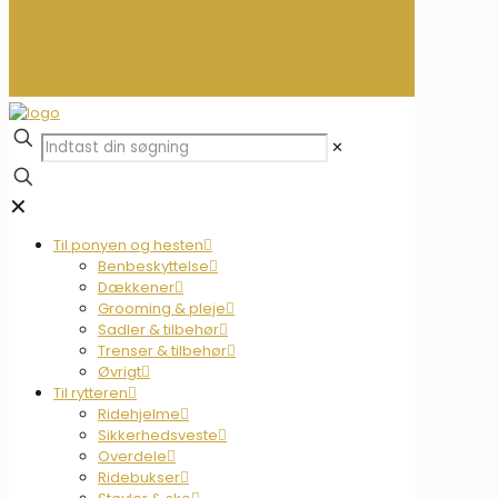
0
0,00 kr.
✕
✕
Til ponyen og hesten
Benbeskyttelse
Dækkener
Grooming & pleje
Sadler & tilbehør
Trenser & tilbehør
Øvrigt
Til rytteren
Ridehjelme
Sikkerhedsveste
Overdele
Ridebukser