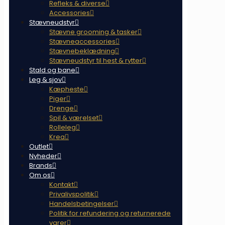
Refleks & diverse
Accessories
Stævneudstyr
Stævne grooming & tasker
Stævneaccessories
Stævnebeklædning
Stævneudstyr til hest & rytter
Stald og bane
Leg & sjov
Kæpheste
Piger
Drenge
Spil & værelset
Rolleleg
Krea
Outlet
Nyheder
Brands
Om os
Kontakt
Privalivspolitik
Handelsbetingelser
Politik for refundering og returnerede
varer