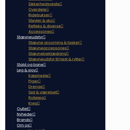
Sikkerhedsveste
Overdele
Ridebukser
Støvler & sko
Refleks & diverse
Accessories
Stævneudstyr
Stævne grooming & tasker
Stævneaccessories
Stævnebeklædning
Stævneudstyr til hest & rytter
Stald og bane
Leg & sjov
Kæpheste
Piger
Drenge
Spil & værelset
Rolleleg
Krea
Outlet
Nyheder
Brands
Om os