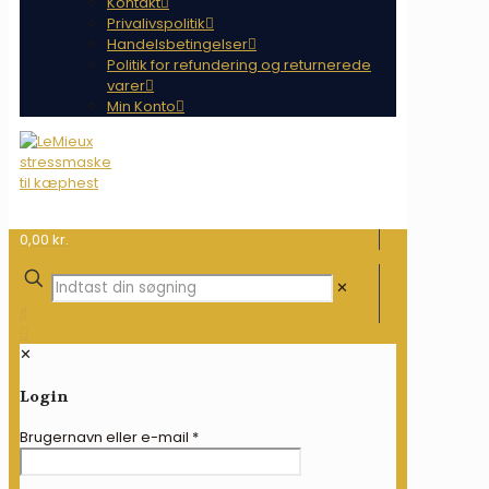
Kontakt
Privalivspolitik
Handelsbetingelser
Politik for refundering og returnerede
varer
Min Konto
0,00 kr.
✕
✕
Login
Brugernavn eller e-mail
*