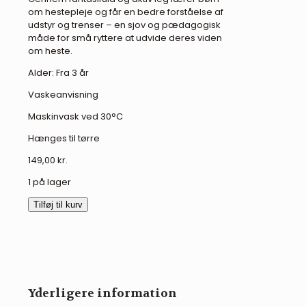
om hestepleje og får en bedre forståelse af
udstyr og trenser – en sjov og pædagogisk
måde for små ryttere at udvide deres viden
om heste.
Alder: Fra 3 år
Vaskeanvisning
Maskinvask ved 30°C
Hænges til tørre
149,00
kr.
1 på lager
LeMieux
Tilføj til kurv
stressmaske
til
kæphest
antal
Yderligere information