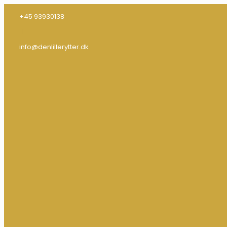
+45 93930138
info@denlillerytter.dk