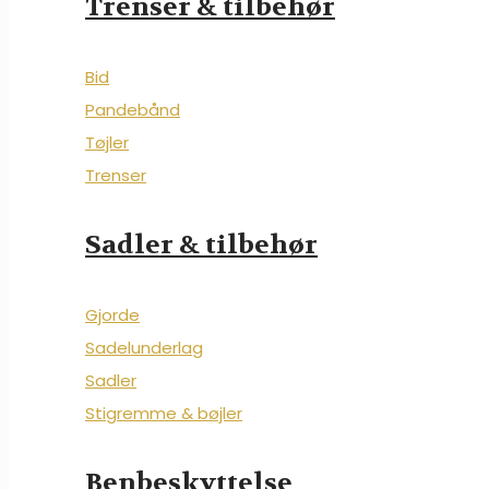
Trenser & tilbehør
Bid
Pandebånd
Tøjler
Trenser
Sadler & tilbehør
Gjorde
Sadelunderlag
Sadler
Stigremme & bøjler
Benbeskyttelse