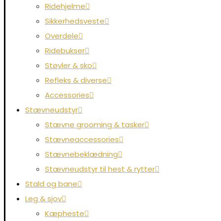
Ridehjelme
Sikkerhedsveste
Overdele
Ridebukser
Støvler & sko
Refleks & diverse
Accessories
Stævneudstyr
Stævne grooming & tasker
Stævneaccessories
Stævnebeklædning
Stævneudstyr til hest & rytter
Stald og bane
Leg & sjov
Kæpheste