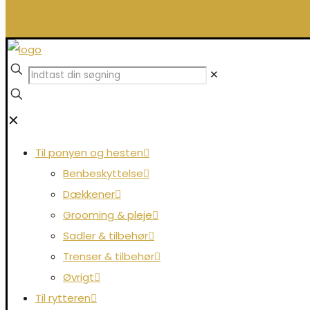
0,00 kr.
✕
✕
Til ponyen og hesten
Benbeskyttelse
Dækkener
Grooming & pleje
Sadler & tilbehør
Trenser & tilbehør
Øvrigt
Til rytteren