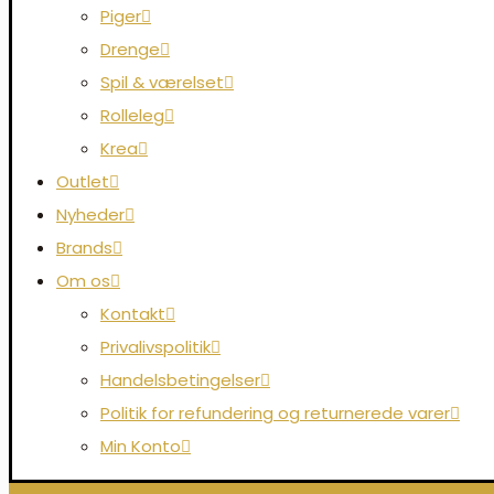
Piger
Drenge
Spil & værelset
Rolleleg
Krea
Outlet
Nyheder
Brands
Om os
Kontakt
Privalivspolitik
Handelsbetingelser
Politik for refundering og returnerede varer
Min Konto