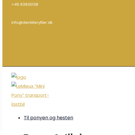
+45 93930138
info@denlillerytter.dk
Til ponyen og hesten