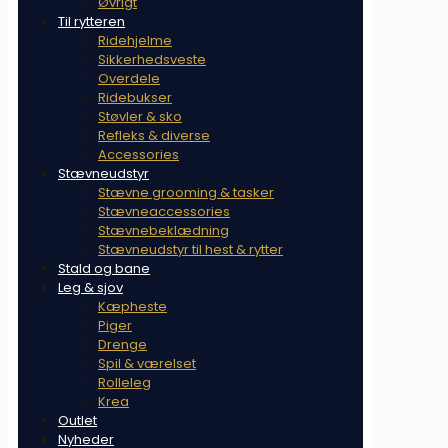
Øvrigt
Til rytteren
Ridehjelme
Sikkerhedsveste
Overdele
Ridebukser
Støvler & sko
Refleks & diverse
Accessories
Stævneudstyr
Stævne grooming & tasker
Stævneaccessories
Stævnebeklædning
Stævneudstyr til hest & rytter
Stald og bane
Leg & sjov
Kæpheste
Piger
Drenge
Spil & værelset
Rolleleg
Krea
Outlet
Nyheder