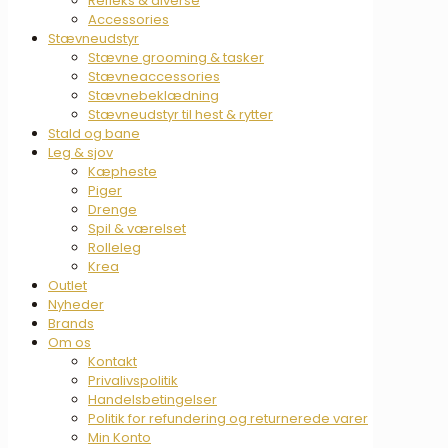
Refleks & diverse
Accessories
Stævneudstyr
Stævne grooming & tasker
Stævneaccessories
Stævnebeklædning
Stævneudstyr til hest & rytter
Stald og bane
Leg & sjov
Kæpheste
Piger
Drenge
Spil & værelset
Rolleleg
Krea
Outlet
Nyheder
Brands
Om os
Kontakt
Privalivspolitik
Handelsbetingelser
Politik for refundering og returnerede varer
Min Konto