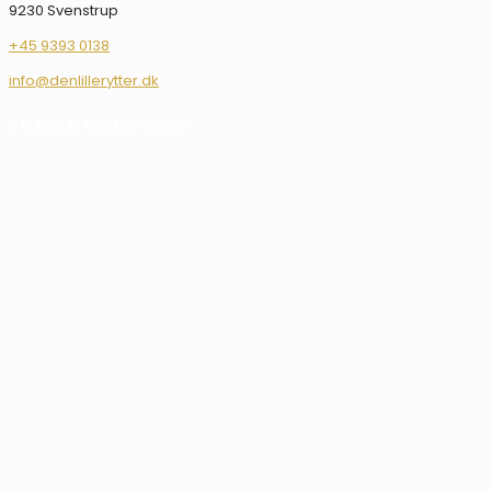
9230 Svenstrup
+45 9393 0138
info@denlillerytter.dk
TILMELD NYHEDSBREV