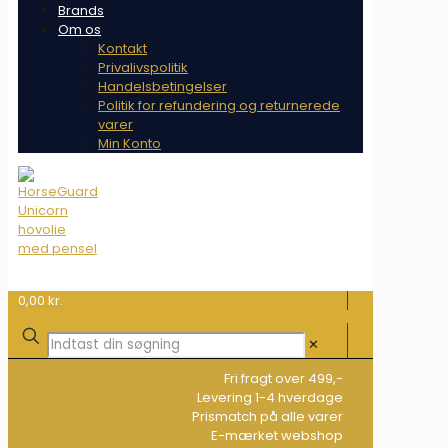
Brands
Om os
Kontakt
Privalivspolitik
Handelsbetingelser
Politik for refundering og returnerede
varer
Min Konto
0,00 kr.
✕
Fri fragt over 499,-
Levering 1-4 hverdage
Prismatch på alle varer
E-mærket webshop