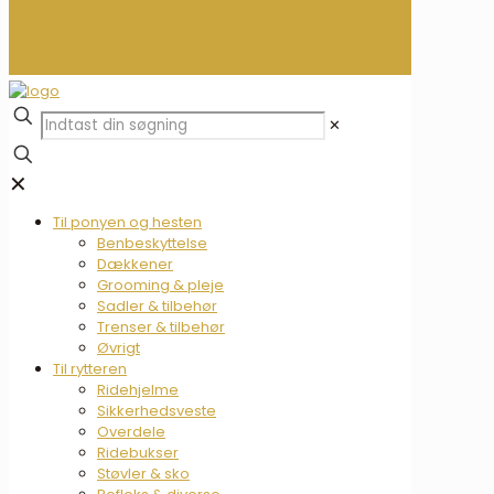
0
0,00 kr.
✕
✕
Til ponyen og hesten
Benbeskyttelse
Dækkener
Grooming & pleje
Sadler & tilbehør
Trenser & tilbehør
Øvrigt
Til rytteren
Ridehjelme
Sikkerhedsveste
Overdele
Ridebukser
Støvler & sko