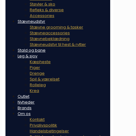
Støvler & sko
Refleks & diverse
Accessories
Stævneudstyr
Stævne grooming & tasker
Stævneaccessories
Stævnebeklædning
Stævneudstyr til hest & rytter
Stald og bane
Leg & sjov
Kæpheste
Piger
Drenge
Spil & værelset
Rolleleg
Krea
Outlet
Nyheder
Brands
Om os
Kontakt
Privalivspolitik
Handelsbetingelser