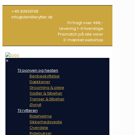
+45 93930138
info@denlillerytter.dk
Fri fragt over 499,-
Levering 1-4 hverdage
Prismatch på alle varer
E-mærket webshop
✕
Til ponyen og hesten
Benbeskyttelse
Dækkener
Grooming & pleje
Sadler & tilbehør
Trenser & tilbehør
Øvrigt
Til rytteren
Ridehjelme
Sikkerhedsveste
Overdele
Ridebukser