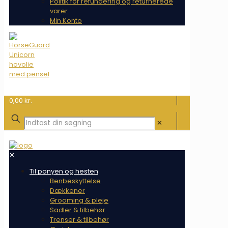
Politik for refundering og returnerede
varer
Min Konto
0,00 kr.
✕
✕
Til ponyen og hesten
Benbeskyttelse
Dækkener
Grooming & pleje
Sadler & tilbehør
Trenser & tilbehør