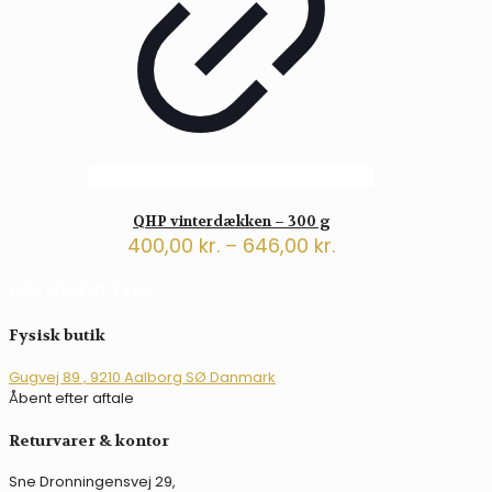
QHP vinterdækken – 300 g
Prisinterval:
400,00
kr.
–
646,00
kr.
400,00 kr.
Dette
til
DEN LILLE RYTTER
vare
646,00 kr.
har
flere
Fysisk butik
varianter.
Mulighederne
Gugvej 89 , 9210 Aalborg SØ Danmark
kan
Åbent efter aftale
vælges
på
Returvarer & kontor
varesiden
Sne Dronningensvej 29,