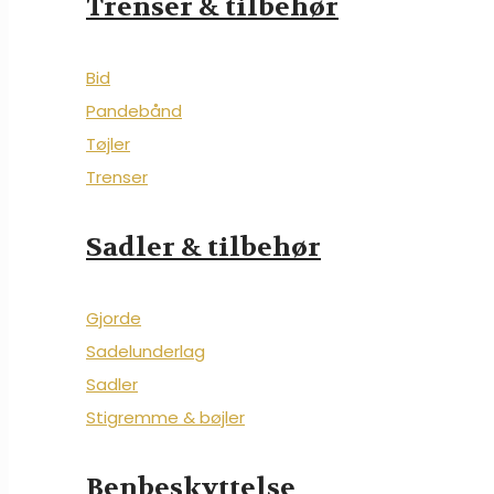
Trenser & tilbehør
Bid
Pandebånd
Tøjler
Trenser
Sadler & tilbehør
Gjorde
Sadelunderlag
Sadler
Stigremme & bøjler
Benbeskyttelse