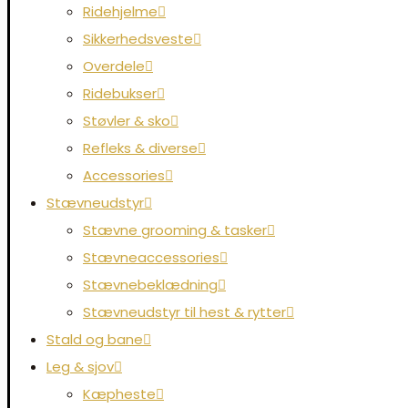
Ridehjelme
Sikkerhedsveste
Overdele
Ridebukser
Støvler & sko
Refleks & diverse
Accessories
Stævneudstyr
Stævne grooming & tasker
Stævneaccessories
Stævnebeklædning
Stævneudstyr til hest & rytter
Stald og bane
Leg & sjov
Kæpheste