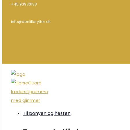
+45 93930138
info@denlillerytter.dk
Til ponyen og hesten