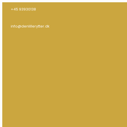
+45 93930138
info@denlillerytter.dk