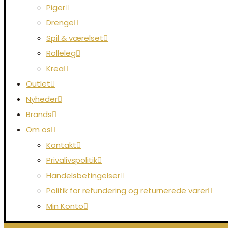
Piger
Drenge
Spil & værelset
Rolleleg
Krea
Outlet
Nyheder
Brands
Om os
Kontakt
Privalivspolitik
Handelsbetingelser
Politik for refundering og returnerede varer
Min Konto