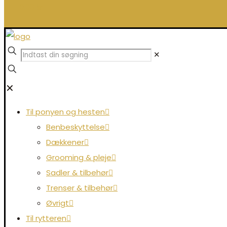
0,00 kr.
✕
✕
Til ponyen og hesten
Benbeskyttelse
Dækkener
Grooming & pleje
Sadler & tilbehør
Trenser & tilbehør
Øvrigt
Til rytteren