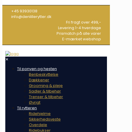
+45 93930138
info@denlillerytter.dk
Fri fragt over 499,-
Levering 1-4 hverdage
Prismatch på alle varer
E-mærket webshop
✕
Til ponyen og hesten
Benbeskyttelse
Dækkener
Grooming & pleje
Sadler & tilbehør
Trenser & tilbehør
Øvrigt
Til rytteren
Ridehjelme
Sikkerhedsveste
Overdele
Ridebukser