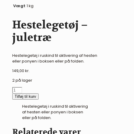
Vægt
1 kg
Hestelegetøj –
juletræ
Hestelegetøj i ruskind til aktivering af hesten
eller ponyen i boksen eller på folden.
149,00
kr.
2 på lager
Hestelegetøj
-
Tilføj til kurv
juletræ
Hestelegetøj i ruskind til aktivering
antal
af hesten eller ponyen i boksen
eller på folden.
Relaterede varer