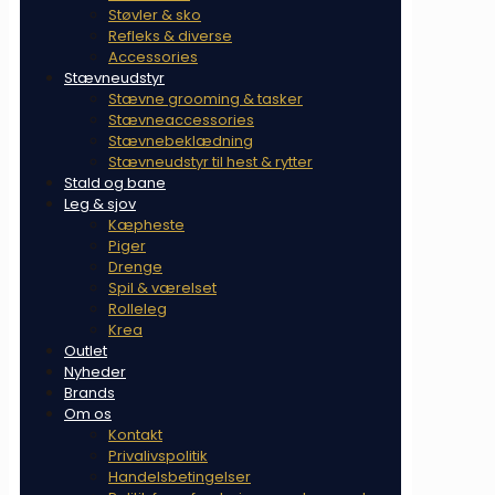
Støvler & sko
Refleks & diverse
Accessories
Stævneudstyr
Stævne grooming & tasker
Stævneaccessories
Stævnebeklædning
Stævneudstyr til hest & rytter
Stald og bane
Leg & sjov
Kæpheste
Piger
Drenge
Spil & værelset
Rolleleg
Krea
Outlet
Nyheder
Brands
Om os
Kontakt
Privalivspolitik
Handelsbetingelser