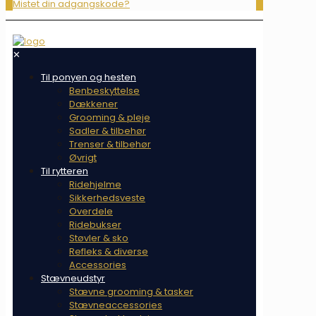
Mistet din adgangskode?
✕
Til ponyen og hesten
Benbeskyttelse
Dækkener
Grooming & pleje
Sadler & tilbehør
Trenser & tilbehør
Øvrigt
Til rytteren
Ridehjelme
Sikkerhedsveste
Overdele
Ridebukser
Støvler & sko
Refleks & diverse
Accessories
Stævneudstyr
Stævne grooming & tasker
Stævneaccessories