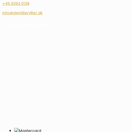
+45 9393 0138
info@denlillerytter.dk
TILMELD NYHEDSBREV