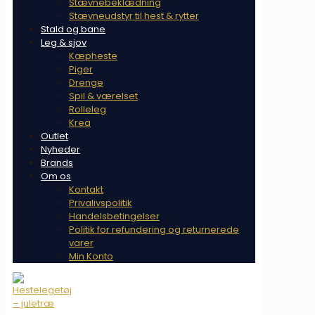
Stævnebeklædning
Stævneudstyr til hest & rytter
Stald og bane
Leg & sjov
Kæpheste
Piger
Drenge
Spil & værelset
Rolleleg
Krea
Outlet
Nyheder
Brands
Om os
Kontakt
Privalivspolitik
Handelsbetingelser
Politik for refundering og returnerede
varer
Min Konto