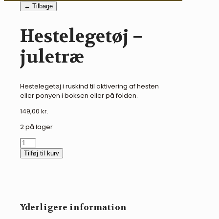
← Tilbage
Hestelegetøj –
juletræ
Hestelegetøj i ruskind til aktivering af hesten
eller ponyen i boksen eller på folden.
149,00
kr.
2 på lager
Hestelegetøj
-
Tilføj til kurv
juletræ
antal
Yderligere information