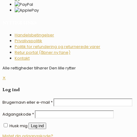
NYTTIGE LINKS
Handelsbetingelser
Privalivspolitik
Politik for refundering og returnerede varer
Retur portal (åbner ny fane)
Kontakt
Alle rettigheder tilhører Den lille rytter
✕
Log ind
Brugernavn eller e-mail
*
Adgangskode
*
Husk mig
Log ind
Mistet din adgangskode?