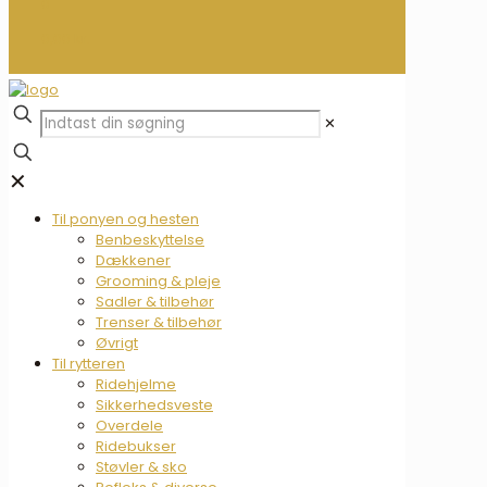
0
0,00 kr.
✕
✕
Til ponyen og hesten
Benbeskyttelse
Dækkener
Grooming & pleje
Sadler & tilbehør
Trenser & tilbehør
Øvrigt
Til rytteren
Ridehjelme
Sikkerhedsveste
Overdele
Ridebukser
Støvler & sko