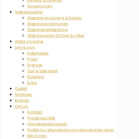
Refleks & diverse
Accessories
Stævneudstyr
Stævne grooming & tasker
Stævneaccessories
Stævnebeklædning
Stævneudstyr til hest & rytter
Stald og bane
Leg & sjov
Kæpheste
Piger
Drenge
Spil & værelset
Rolleleg
Krea
Outlet
Nyheder
Brands
Om os
Kontakt
Privalivspolitik
Handelsbetingelser
Politik for refundering og returnerede varer
Min Konto