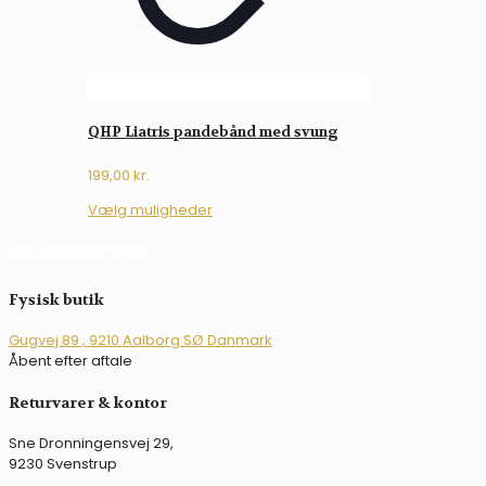
QHP Liatris pandebånd med svung
199,00
kr.
Dette
Vælg muligheder
vare
har
DEN LILLE RYTTER
flere
varianter.
Fysisk butik
Mulighederne
kan
Gugvej 89 , 9210 Aalborg SØ Danmark
vælges
Åbent efter aftale
på
varesiden
Returvarer & kontor
Sne Dronningensvej 29,
9230 Svenstrup