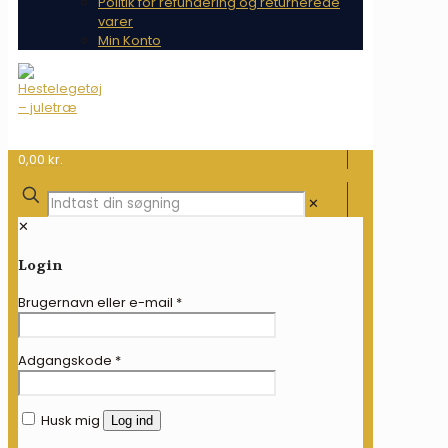
Politik for refundering og returnerede
varer
Min Konto
0,00 kr.
✕
✕
Login
Brugernavn eller e-mail
*
Adgangskode
*
Husk mig
Log ind