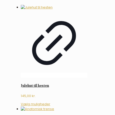
antal
Julehut til hesten
145,00
kr.
Dette
Vælg muligheder
vare
har