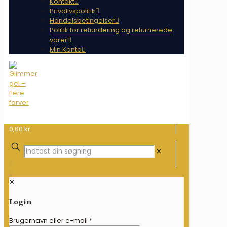
Kontakt
Privalivspolitik
Handelsbetingelser
Politik for refundering og returnerede
varer
Min Konto
0,00 kr.
✕
✕
Login
Brugernavn eller e-mail
*