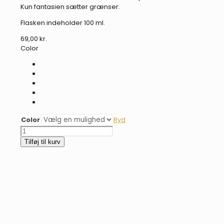
Kun fantasien sætter grænser.
Flasken indeholder 100 ml.
69,00
kr.
Color
Color
Ryd
Glimmer
gel
Tilføj til kurv
-
flere
farver
antal