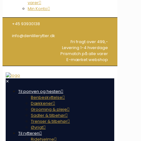
varer
Min Konto
+45 93930138
info@denlillerytter.dk
Fri fragt over 499,-
Levering 1-4 hverdage
Prismatch på alle varer
E-mærket webshop
✕
Til ponyen og hesten
Benbeskyttelse
Dækkener
Grooming & pleje
Sadler & tilbehør
Trenser & tilbehør
Øvrigt
Til rytteren
Ridehjelme