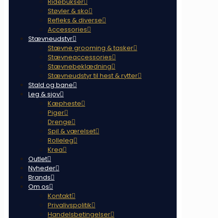
Ridebukser
Støvler & sko
Refleks & diverse
Accessories
Stævneudstyr
Stævne grooming & tasker
Stævneaccessories
Stævnebeklædning
Stævneudstyr til hest & rytter
Stald og bane
Leg & sjov
Kæpheste
Piger
Drenge
Spil & værelset
Rolleleg
Krea
Outlet
Nyheder
Brands
Om os
Kontakt
Privalivspolitik
Handelsbetingelser