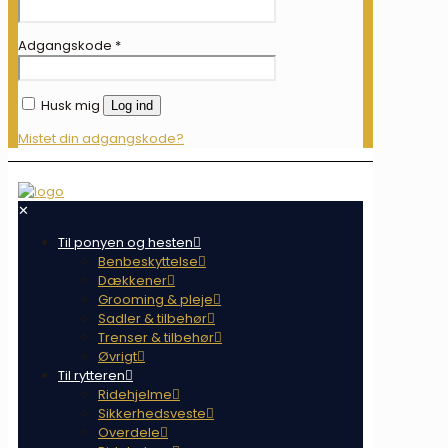
Adgangskode
*
Husk mig
Log ind
Mistet din adgangskode?
✕
Til ponyen og hesten
Benbeskyttelse
Dækkener
Grooming & pleje
Sadler & tilbehør
Trenser & tilbehør
Øvrigt
Til rytteren
Ridehjelme
Sikkerhedsveste
Overdele