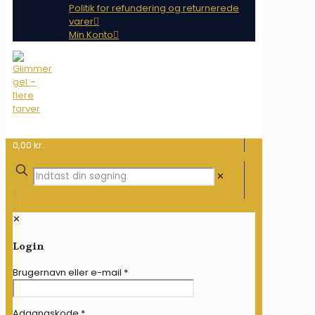
Politik for refundering og returnerede
varer
Min Konto
0,00 kr.
✕
✕
Login
Brugernavn eller e-mail
*
Adgangskode
*