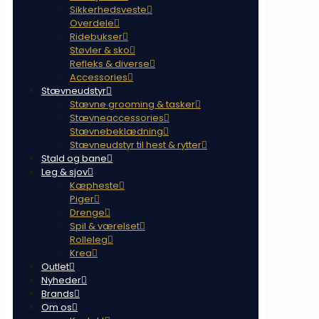
Sikkerhedsveste
Overdele
Ridebukser
Støvler & sko
Refleks & diverse
Accessories
Stævneudstyr
Stævne grooming & tasker
Stævneaccessories
Stævnebeklædning
Stævneudstyr til hest & rytter
Stald og bane
Leg & sjov
Kæpheste
Piger
Drenge
Spil & værelset
Rolleleg
Krea
Outlet
Nyheder
Brands
Om os