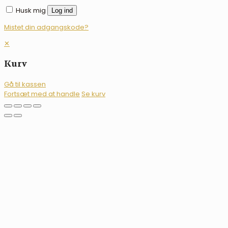
Husk mig
Log ind
Mistet din adgangskode?
✕
Kurv
Gå til kassen
Fortsæt med at handle
Se kurv