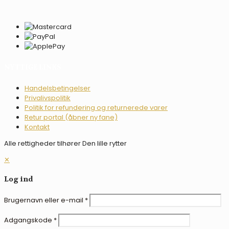
NYTTIGE LINKS
Handelsbetingelser
Privalivspolitik
Politik for refundering og returnerede varer
Retur portal (åbner ny fane)
Kontakt
Alle rettigheder tilhører Den lille rytter
✕
Log ind
Brugernavn eller e-mail
*
Adgangskode
*