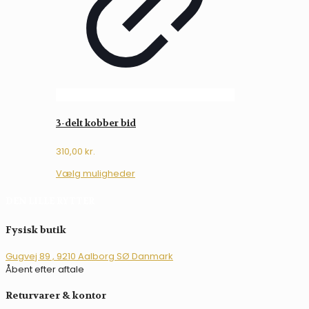
på
varesiden
3-delt kobber bid
310,00
kr.
Dette
Vælg muligheder
vare
har
DEN LILLE RYTTER
flere
varianter.
Fysisk butik
Mulighederne
kan
Gugvej 89 , 9210 Aalborg SØ Danmark
vælges
Åbent efter aftale
på
varesiden
Returvarer & kontor