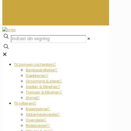
0
0,00 kr.
✕
✕
Til ponyen og hesten
Benbeskyttelse
Dækkener
Grooming & pleje
Sadler & tilbehør
Trenser & tilbehør
Øvrigt
Til rytteren
Ridehjelme
Sikkerhedsveste
Overdele
Ridebukser