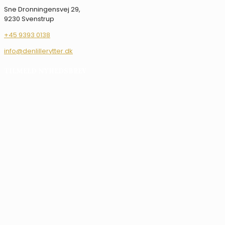
Sne Dronningensvej 29,
9230 Svenstrup
+45 9393 0138
info@denlillerytter.dk
TILMELD NYHEDSBREV