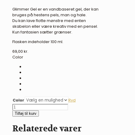
Glimmer Gel er en vandbaseret gel, der kan
bruges på hestens pels, man og hale.
Du kan lave flotte mønstre med enten
skabelon eller være kreativ med en pensel.
Kun fantasien sætter grænser.
Flasken indeholder 100 ml.
69,00
kr.
Color
Color
Ryd
Glimmer
gel
Tilføj til kurv
-
flere
Relaterede varer
farver