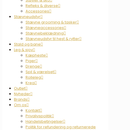
Støvler & sko
Refleks & diverse
Accessories
Stævneudstyr
Stævne grooming & tasker
Stævneaccessories
Stævnebeklædning
Stævneudstyr til hest & rytter
Stald og bane
Leg & sjov
Kæpheste
Piger
Drenge
Spil & værelset
Rolleleg
Krea
Outlet
Nyheder
Brands
Om os
Kontakt
Privalivspolitik
Handelsbetingelser
Politik for refundering og returnerede