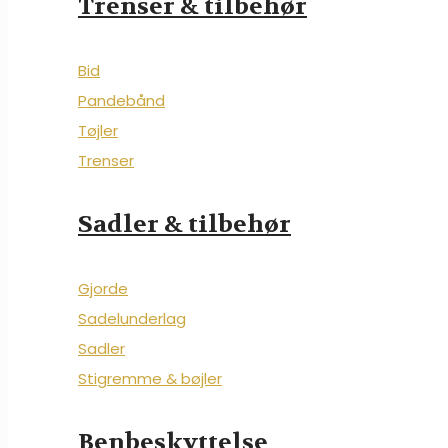
Trenser & tilbehør
Bid
Pandebånd
Tøjler
Trenser
Sadler & tilbehør
Gjorde
Sadelunderlag
Sadler
Stigremme & bøjler
Benbeskyttelse