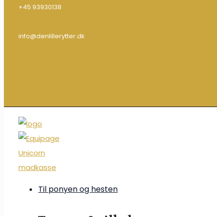
+45 93930138
info@denlillerytter.dk
Til ponyen og hesten