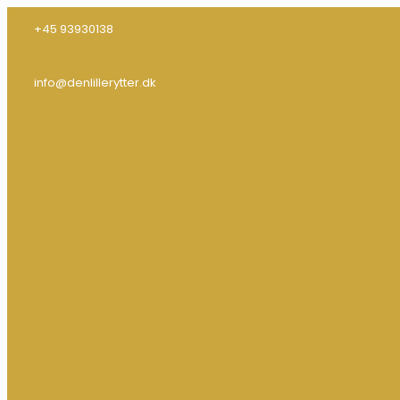
+45 93930138
info@denlillerytter.dk