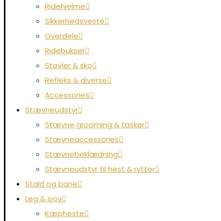
Ridehjelme
Sikkerhedsveste
Overdele
Ridebukser
Støvler & sko
Refleks & diverse
Accessories
Stævneudstyr
Stævne grooming & tasker
Stævneaccessories
Stævnebeklædning
Stævneudstyr til hest & rytter
Stald og bane
Leg & sjov
Kæpheste