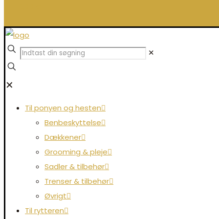
0,00 kr.
✕
✕
Til ponyen og hesten
Benbeskyttelse
Dækkener
Grooming & pleje
Sadler & tilbehør
Trenser & tilbehør
Øvrigt
Til rytteren