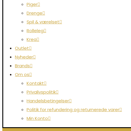
Piger
Drenge
Spil & værelset
Rolleleg
Krea
Outlet
Nyheder
Brands
Om os
Kontakt
Privalivspolitik
Handelsbetingelser
Politik for refundering og returnerede varer
Min Konto