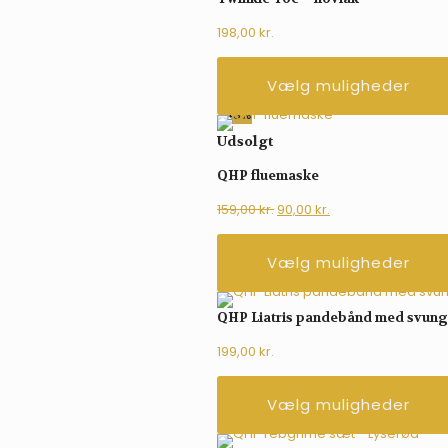
198,00
kr.
Vælg muligheder
-43%
Udsolgt
QHP fluemaske
Den
Den
159,00
kr.
90,00
kr.
oprindelige
aktuelle
pris
pris
Vælg muligheder
var:
er:
159,00 kr..
90,00 kr..
QHP Liatris pandebånd med svung
199,00
kr.
Vælg muligheder