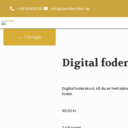
+45 93930138
info@denlillerytter.dk
← Tilbage
Digital fode
Digital foderskovl, så du er helt s
foder.
99,00
kr.
2 på lager