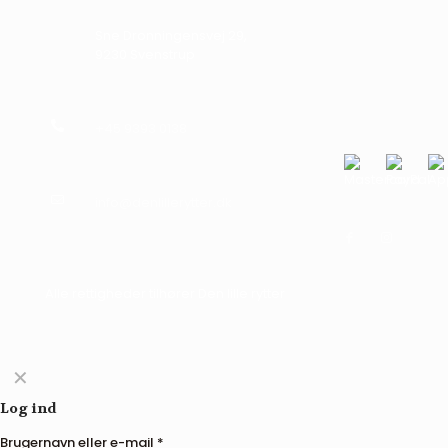
Sne Dronningensvej 29,
9230 Svenstrup
+45 9393 0138
info@denlillerytter.dk
Alle rettigheder tilhører Den lille rytter
✕
Log ind
Brugernavn eller e-mail
*