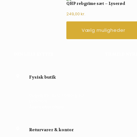
QHP rebgrime sæt – Lyserød
249,00
kr.
Vælg muligheder
DEN LILLE RYTTER
TILMELD NYH
Fysisk butik
Gugvej 89 , 9210 Aalborg SØ
Danmark
Åbent efter aftale
Returvarer & kontor