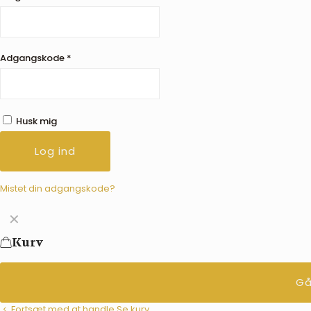
Adgangskode
*
Husk mig
Log ind
Mistet din adgangskode?
✕
Kurv
Gå
Fortsæt med at handle
Se kurv