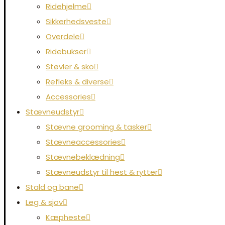
Ridehjelme
Sikkerhedsveste
Overdele
Ridebukser
Støvler & sko
Refleks & diverse
Accessories
Stævneudstyr
Stævne grooming & tasker
Stævneaccessories
Stævnebeklædning
Stævneudstyr til hest & rytter
Stald og bane
Leg & sjov
Kæpheste