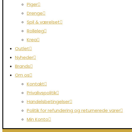
Piger
Drenge
Spil & værelset
Rolleleg
Krea
Outlet
Nyheder
Brands
Om os
Kontakt
Privalivspolitik
Handelsbetingelser
Politik for refundering og returnerede varer
Min Konto