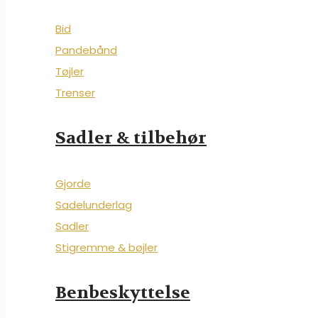
Bid
Pandebånd
Tøjler
Trenser
Sadler & tilbehør
Gjorde
Sadelunderlag
Sadler
Stigremme & bøjler
Benbeskyttelse