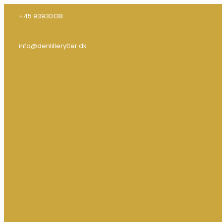
+45 93930138
info@denlillerytter.dk