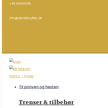
+45 93930138
info@denlillerytter.dk
Til ponyen og hesten
Trenser & tilbehør