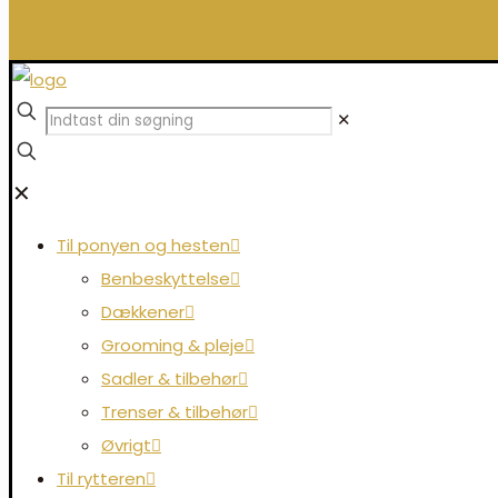
0,00 kr.
✕
✕
Til ponyen og hesten
Benbeskyttelse
Dækkener
Grooming & pleje
Sadler & tilbehør
Trenser & tilbehør
Øvrigt
Til rytteren