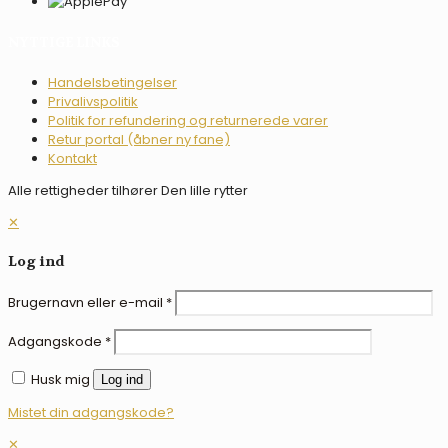
NYTTIGE LINKS
Handelsbetingelser
Privalivspolitik
Politik for refundering og returnerede varer
Retur portal (åbner ny fane)
Kontakt
Alle rettigheder tilhører Den lille rytter
✕
Log ind
Brugernavn eller e-mail
*
Adgangskode
*
Husk mig
Log ind
Mistet din adgangskode?
✕