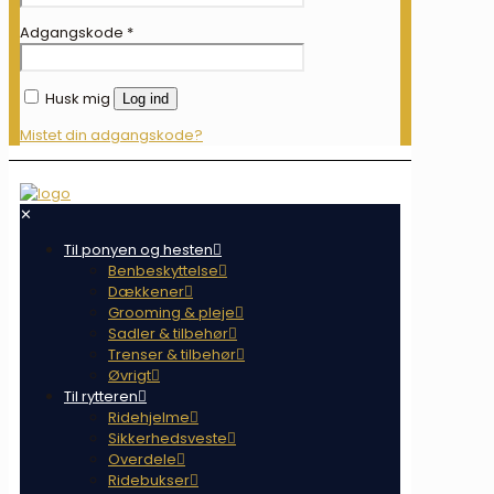
Adgangskode
*
Husk mig
Log ind
Mistet din adgangskode?
✕
Til ponyen og hesten
Benbeskyttelse
Dækkener
Grooming & pleje
Sadler & tilbehør
Trenser & tilbehør
Øvrigt
Til rytteren
Ridehjelme
Sikkerhedsveste
Overdele
Ridebukser