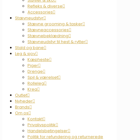
Støvler & sko
Refleks & diverse
Accessories
Stævneudstyr
Stævne grooming & tasker
Stævneaccessories
Stævnebeklædning
Stævneudstyr til hest & rytter
Stald og bane
Leg & sjov
Kæpheste
Piger
Drenge
Spil & værelset
Rolleleg
Krea
Outlet
Nyheder
Brands
Om os
Kontakt
Privalivspolitik
Handelsbetingelser
Politik for refundering og returnerede