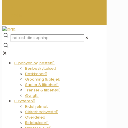
0
0,00 kr.
✕
✕
Til ponyen og hesten
Benbeskyttelse
Dækkener
Grooming & pleje
Sadler & tilbehør
Trenser & tilbehør
Øvrigt
Til rytteren
Ridehjelme
Sikkerhedsveste
Overdele
Ridebukser