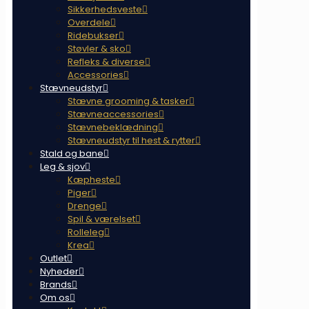
Sikkerhedsveste
Overdele
Ridebukser
Støvler & sko
Refleks & diverse
Accessories
Stævneudstyr
Stævne grooming & tasker
Stævneaccessories
Stævnebeklædning
Stævneudstyr til hest & rytter
Stald og bane
Leg & sjov
Kæpheste
Piger
Drenge
Spil & værelset
Rolleleg
Krea
Outlet
Nyheder
Brands
Om os