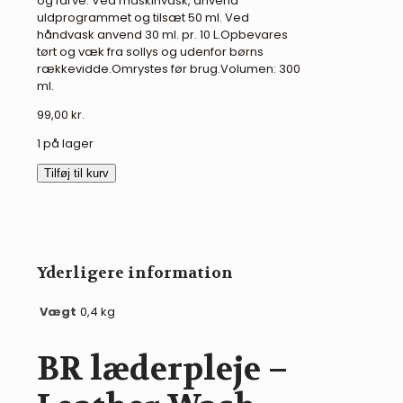
og farve. Ved maskinvask, anvend
uldprogrammet og tilsæt 50 ml. Ved
håndvask anvend 30 ml. pr. 10 L.Opbevares
tørt og væk fra sollys og udenfor børns
rækkevidde.Omrystes før brug.Volumen: 300
ml.
99,00
kr.
1 på lager
BR
Tilføj til kurv
læderpleje
-
Leather
Wash
antal
Yderligere information
Vægt
0,4 kg
BR læderpleje –