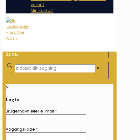
varer
Min Konto
0,00 kr.
✕
✕
Login
Brugernavn eller e-mail
*
Adgangskode
*