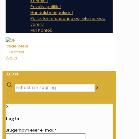
Kontakt
Privalivspolitik
Handelsbetingelser
Politik for refundering og returnerede
varer
Min Konto
0,00 kr.
✕
✕
Login
Brugernavn eller e-mail
*