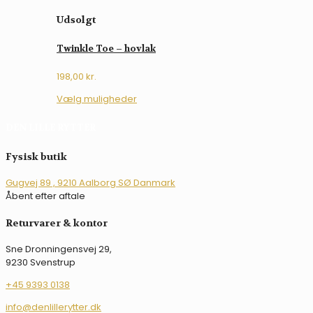
Udsolgt
Twinkle Toe – hovlak
198,00
kr.
Dette
Vælg muligheder
vare
har
DEN LILLE RYTTER
flere
varianter.
Fysisk butik
Mulighederne
kan
Gugvej 89 , 9210 Aalborg SØ Danmark
vælges
Åbent efter aftale
på
varesiden
Returvarer & kontor
Sne Dronningensvej 29,
9230 Svenstrup
+45 9393 0138
info@denlillerytter.dk