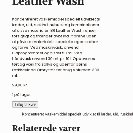
Leather Wash
Koncentreret vaskemiddel specielt udviklet til
læder, uld, ruskind, nubuck og kombinationer
af disse materialer. BR Leather Wash renser
forsigtigt og trænger dybt ind i fibrene uden
at påvirke materialets specielle egenskaber
og farve. Ved maskinvask, anvend
uldprogrammet og tilsæt 50 ml. Ved
håndvask anvend 30 ml. pr. 10 L.Opbevares
tørt og væk fra sollys og udenfor børns
rækkevidde.Omrystes før brug.Volumen: 300
ml.
99,00
kr.
1 på lager
BR
Tilføj til kurv
læderpleje
Koncentreret vaskemiddel specielt udviklet til læder, uld, rusk
-
Leather
Relaterede varer
Wash
antal