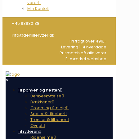
varer
Min Konto
+45 93930138
info@denlillerytter.dk
Fri fragt over 499,-
Levering 1-4 hverdage
Prismatch på alle varer
E-mærket webshop
✕
Til ponyen og hesten
Benbeskyttelse
Dækkener
Grooming & pleje
Sadler & tilbehør
Trenser & tilbehør
Øvrigt
Til rytteren
Ridehjelme