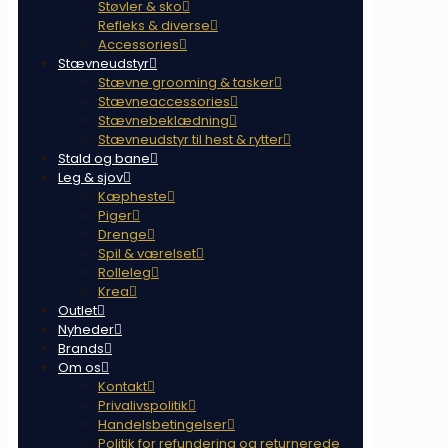
Støvler & sko
Refleks & diverse
Accessories
Stævneudstyr
Stævne grooming & tasker
Stævneaccessories
Stævnebeklædning
Stævneudstyr til hest & rytter
Stald og bane
Leg & sjov
Kæpheste
Piger
Drenge
Spil & værelset
Rolleleg
Krea
Outlet
Nyheder
Brands
Om os
Kontakt
Privalivspolitik
Handelsbetingelser
Politik for refundering og returnerede