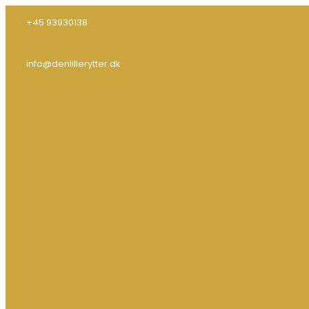
+45 93930138
info@denlillerytter.dk