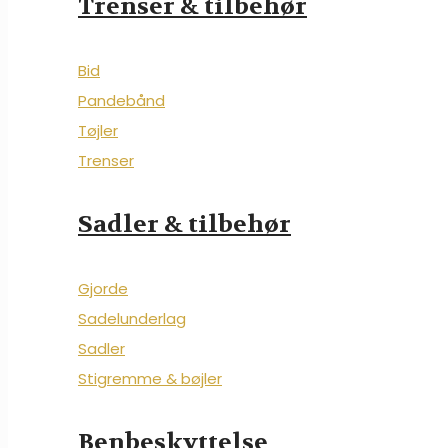
Trenser & tilbehør
Bid
Pandebånd
Tøjler
Trenser
Sadler & tilbehør
Gjorde
Sadelunderlag
Sadler
Stigremme & bøjler
Benbeskyttelse