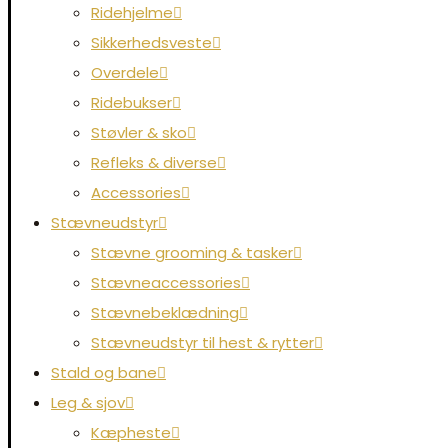
Ridehjelme
Sikkerhedsveste
Overdele
Ridebukser
Støvler & sko
Refleks & diverse
Accessories
Stævneudstyr
Stævne grooming & tasker
Stævneaccessories
Stævnebeklædning
Stævneudstyr til hest & rytter
Stald og bane
Leg & sjov
Kæpheste