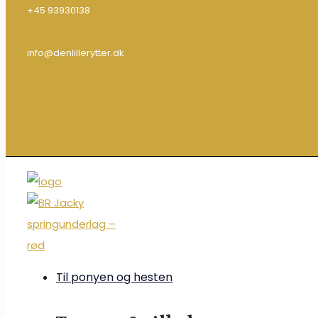
+45 93930138
info@denlillerytter.dk
Til ponyen og hesten