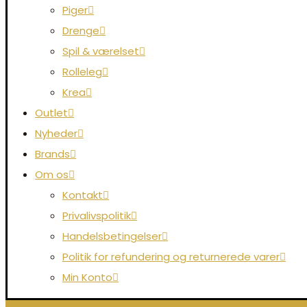
Piger
Drenge
Spil & værelset
Rolleleg
Krea
Outlet
Nyheder
Brands
Om os
Kontakt
Privalivspolitik
Handelsbetingelser
Politik for refundering og returnerede varer
Min Konto