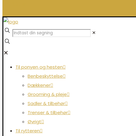
0,00 kr.
✕
✕
Til ponyen og hesten
Benbeskyttelse
Dækkener
Grooming & pleje
Sadler & tilbehør
Trenser & tilbehør
Øvrigt
Til rytteren