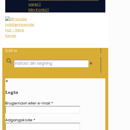
varer
Min Konto
0,00 kr.
✕
✕
Login
Brugernavn eller e-mail
*
Adgangskode
*