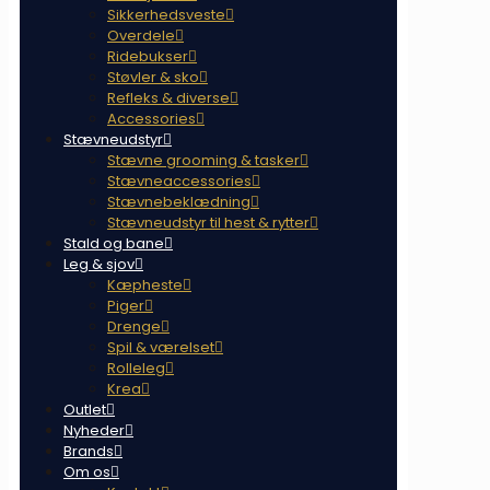
Sikkerhedsveste
Overdele
Ridebukser
Støvler & sko
Refleks & diverse
Accessories
Stævneudstyr
Stævne grooming & tasker
Stævneaccessories
Stævnebeklædning
Stævneudstyr til hest & rytter
Stald og bane
Leg & sjov
Kæpheste
Piger
Drenge
Spil & værelset
Rolleleg
Krea
Outlet
Nyheder
Brands
Om os