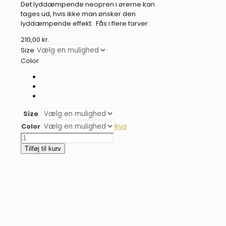
Det lyddæmpende neopren i ørerne kan
tages ud, hvis ikke man ønsker den
lyddæmpende effekt. Fås i flere farver.
210,00
kr.
Size
Color
Size
Color
Ryd
BR
Isolde
Tilføj til kurv
lyddæmpende
hut
-
flere
farver
antal