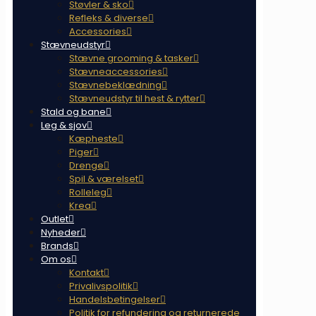
Støvler & sko
Refleks & diverse
Accessories
Stævneudstyr
Stævne grooming & tasker
Stævneaccessories
Stævnebeklædning
Stævneudstyr til hest & rytter
Stald og bane
Leg & sjov
Kæpheste
Piger
Drenge
Spil & værelset
Rolleleg
Krea
Outlet
Nyheder
Brands
Om os
Kontakt
Privalivspolitik
Handelsbetingelser
Politik for refundering og returnerede