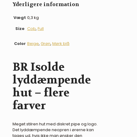
Yderligere information
Vægt
0,3 kg
Size
Cob
,
Full
Color
Beige
,
Grøn
,
Mørk blå
BR Isolde
lyddæmpende
hut – flere
farver
Meget stilren hut med diskret pipe og logo.
Det lyddæmpende neopren i ørerne kan
tages ud, hvis ikke man ønsker den