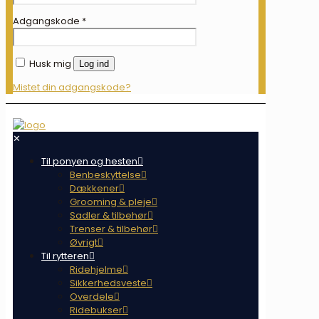
Adgangskode
*
Husk mig
Log ind
Mistet din adgangskode?
✕
Til ponyen og hesten
Benbeskyttelse
Dækkener
Grooming & pleje
Sadler & tilbehør
Trenser & tilbehør
Øvrigt
Til rytteren
Ridehjelme
Sikkerhedsveste
Overdele
Ridebukser