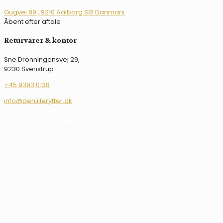
kan
Gugvej 89 , 9210 Aalborg SØ Danmark
vælges
Åbent efter aftale
på
varesiden
Returvarer & kontor
Sne Dronningensvej 29,
9230 Svenstrup
+45 9393 0138
info@denlillerytter.dk
TILMELD NYHEDSBREV