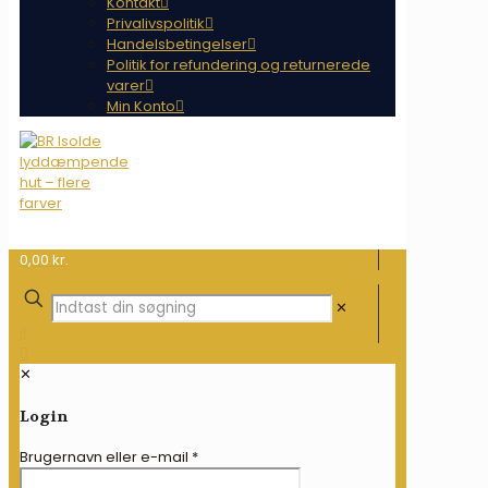
Kontakt
Privalivspolitik
Handelsbetingelser
Politik for refundering og returnerede
varer
Min Konto
0,00 kr.
✕
✕
Login
Brugernavn eller e-mail
*