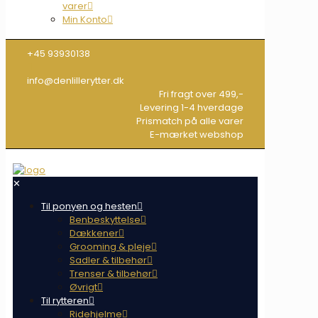
varer
Min Konto
+45 93930138
info@denlillerytter.dk
Fri fragt over 499,-
Levering 1-4 hverdage
Prismatch på alle varer
E-mærket webshop
✕
Til ponyen og hesten
Benbeskyttelse
Dækkener
Grooming & pleje
Sadler & tilbehør
Trenser & tilbehør
Øvrigt
Til rytteren
Ridehjelme