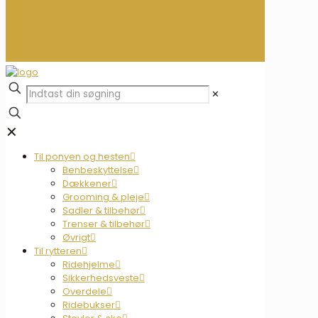
0
0,00 kr.
✕
✕
Til ponyen og hesten
Benbeskyttelse
Dækkener
Grooming & pleje
Sadler & tilbehør
Trenser & tilbehør
Øvrigt
Til rytteren
Ridehjelme
Sikkerhedsveste
Overdele
Ridebukser