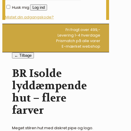
Husk mig
Log ind
Mistet din adgangskode?
Fri fragt over 499,-
Levering 1-4 hverdage
Prismatch på alle varer
E-mærket webshop
← Tilbage
BR Isolde
lyddæmpende
hut – flere
farver
Meget stilren hut med diskret pipe og logo.