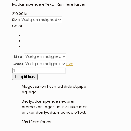
lyddæmpende effekt. Fås i flere farver.
210,00
kr.
Size
Color
Size
Color
Ryd
BR
Isolde
Tilføj til kurv
lyddæmpende
Meget stilren hut med diskret pipe
hut
og logo.
-
flere
Det lyddæmpende neopren i
farver
ørerne kan tages ud, hvis ikke man
antal
ønsker den lyddæmpende effekt.
Fås i flere farver.