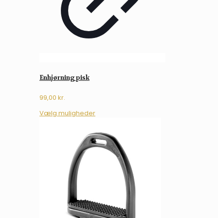
Enhjørning pisk
99,00
kr.
Dette
Vælg muligheder
vare
har
flere
varianter.
Mulighederne
kan
vælges
på
varesiden