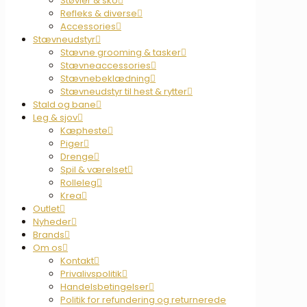
Støvler & sko
Refleks & diverse
Accessories
Stævneudstyr
Stævne grooming & tasker
Stævneaccessories
Stævnebeklædning
Stævneudstyr til hest & rytter
Stald og bane
Leg & sjov
Kæpheste
Piger
Drenge
Spil & værelset
Rolleleg
Krea
Outlet
Nyheder
Brands
Om os
Kontakt
Privalivspolitik
Handelsbetingelser
Politik for refundering og returnerede