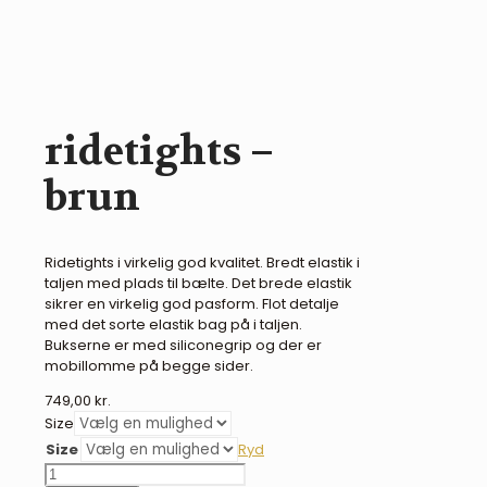
ridetights –
brun
Ridetights i virkelig god kvalitet. Bredt elastik i
taljen med plads til bælte. Det brede elastik
sikrer en virkelig god pasform. Flot detalje
med det sorte elastik bag på i taljen.
Bukserne er med siliconegrip og der er
mobillomme på begge sider.
749,00
kr.
Size
Size
Ryd
BR