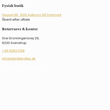
på
Fysisk butik
varesiden
Gugvej 89 , 9210 Aalborg SØ Danmark
Åbent efter aftale
Returvarer & kontor
Sne Dronningensvej 29,
9230 Svenstrup
+45 9393 0138
info@denlillerytter.dk
TILMELD NYHEDSBREV