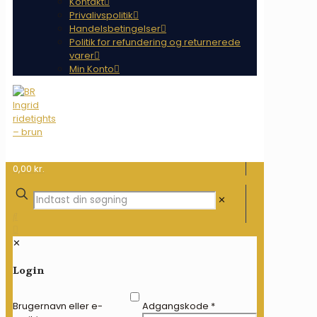
Kontakt
Privalivspolitik
Handelsbetingelser
Politik for refundering og returnerede
varer
Min Konto
0,00 kr.
✕
✕
Login
Brugernavn eller e-
Adgangskode
*