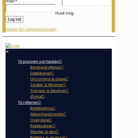
mail
*
Husk mig
Log ind
Mistet din adgangskode?
✕
Til ponyen og hesten
Benbeskyttelse
Dækkener
Grooming & pleje
Sadler & tilbehør
Trenser & tilbehør
Øvrigt
Til rytteren
Ridehjelme
Sikkerhedsveste
Overdele
Ridebukser
Støvler & sko
Refleks & diverse