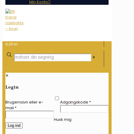
Min Konto
0,00 kr.
✕
✕
Login
Brugernavn eller e-
Adgangskode
*
mail
*
Husk mig
Log ind