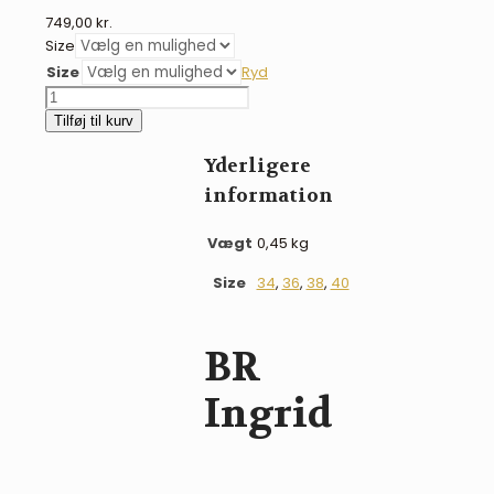
749,00
kr.
Size
Size
Ryd
BR
Ingrid
Tilføj til kurv
ridetights
-
Yderligere
brun
information
antal
Vægt
0,45 kg
Size
34
,
36
,
38
,
40
BR
Ingrid