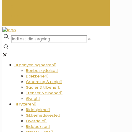
0
0,00 kr.
✕
✕
Til ponyen og hesten
Benbeskyttelse
Dækkener
Grooming & pleje
Sadler & tilbehør
Trenser & tilbehør
Øvrigt
Til rytteren
Ridehjelme
Sikkerhedsveste
Overdele
Ridebukser