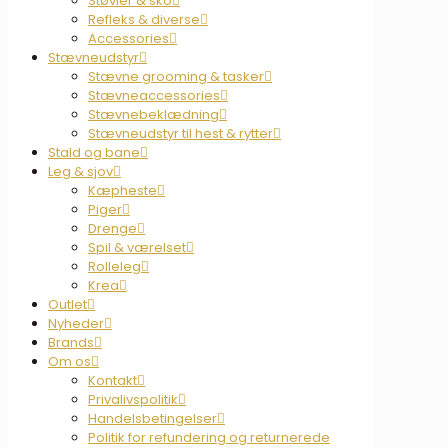
Støvler & sko
Refleks & diverse
Accessories
Stævneudstyr
Stævne grooming & tasker
Stævneaccessories
Stævnebeklædning
Stævneudstyr til hest & rytter
Stald og bane
Leg & sjov
Kæpheste
Piger
Drenge
Spil & værelset
Rolleleg
Krea
Outlet
Nyheder
Brands
Om os
Kontakt
Privalivspolitik
Handelsbetingelser
Politik for refundering og returnerede