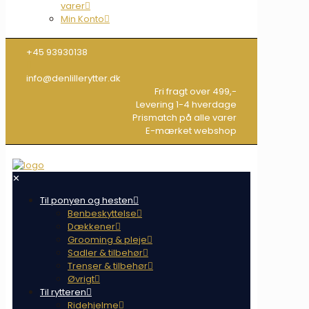
varer
Min Konto
+45 93930138
info@denlillerytter.dk
Fri fragt over 499,-
Levering 1-4 hverdage
Prismatch på alle varer
E-mærket webshop
✕
Til ponyen og hesten
Benbeskyttelse
Dækkener
Grooming & pleje
Sadler & tilbehør
Trenser & tilbehør
Øvrigt
Til rytteren
Ridehjelme