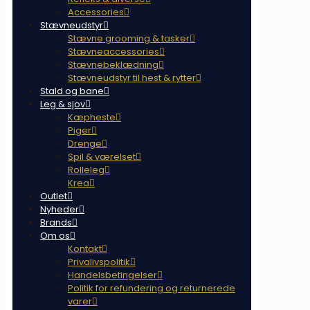
Accessories
Stævneudstyr
Stævne grooming & tasker
Stævneaccessories
Stævnebeklædning
Stævneudstyr til hest & rytter
Stald og bane
Leg & sjov
Kæpheste
Piger
Drenge
Spil & værelset
Rolleleg
Krea
Outlet
Nyheder
Brands
Om os
Kontakt
Privalivspolitik
Handelsbetingelser
Politik for refundering og returnerede
varer