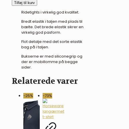
Ingrid
Tilføj til kurv
ridetights
Ridetights i virkelig god kvalitet.
-
brun
Bredt elastik i taljen med plads til
antal
bælte. Det brede elastik sikrer en
virkelig god pasform.
Flot detalje med det sorte elastik
bag på i taljen.
Bukserne er med siliconegrip og
der er mobillomme på begge
sider.
Relaterede varer
-25%
-73%