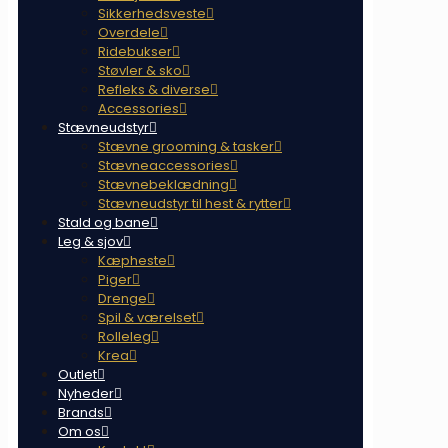
Sikkerhedsveste
Overdele
Ridebukser
Støvler & sko
Refleks & diverse
Accessories
Stævneudstyr
Stævne grooming & tasker
Stævneaccessories
Stævnebeklædning
Stævneudstyr til hest & rytter
Stald og bane
Leg & sjov
Kæpheste
Piger
Drenge
Spil & værelset
Rolleleg
Krea
Outlet
Nyheder
Brands
Om os