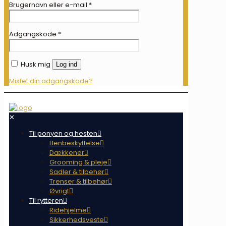
Brugernavn eller e-mail
*
Adgangskode
*
Husk mig
Log ind
Mistet din adgangskode?
✕
Til ponyen og hesten
Benbeskyttelse
Dækkener
Grooming & pleje
Sadler & tilbehør
Trenser & tilbehør
Øvrigt
Til rytteren
Ridehjelme
Sikkerhedsveste