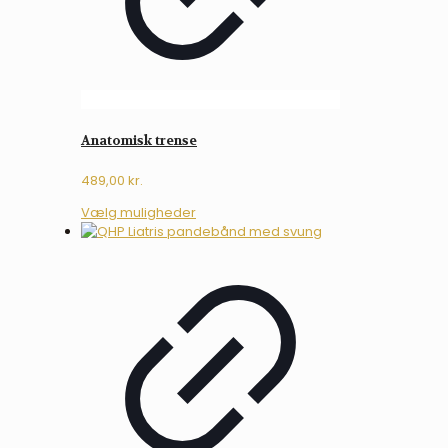
Anatomisk trense
489,00
kr.
Dette
Vælg muligheder
vare
har
flere
varianter.
Mulighederne
kan
vælges
på
varesiden