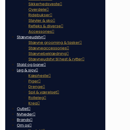
Sikkerhedsveste
Overdele
Ridebukser
Støvler & sko
Refleks & diverse
Accessories
Stævneudstyr
Stævne grooming & tasker
Stævneaccessories
Stævnebeklædning
Stævneudstyr til hest & rytter
Stald og bane
Leg & sjov
Kæpheste
Piger
Drenge
Spil & værelset
Rolleleg
Krea
Outlet
Nyheder
Brands
Om os