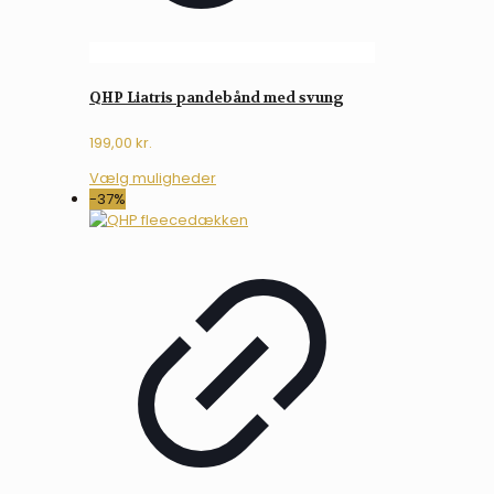
QHP Liatris pandebånd med svung
199,00
kr.
Dette
Vælg muligheder
vare
-37%
har
flere
varianter.
Mulighederne
kan
vælges
på
varesiden