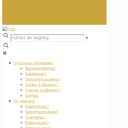
0
0,00 kr.
✕
✕
Til ponyen og hesten
Benbeskyttelse
Dækkener
Grooming & pleje
Sadler & tilbehør
Trenser & tilbehør
Øvrigt
Til rytteren
Ridehjelme
Sikkerhedsveste
Overdele
Ridebukser