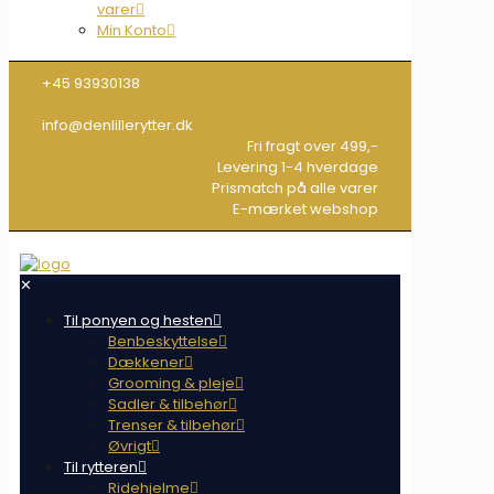
varer
Min Konto
+45 93930138
info@denlillerytter.dk
Fri fragt over 499,-
Levering 1-4 hverdage
Prismatch på alle varer
E-mærket webshop
✕
Til ponyen og hesten
Benbeskyttelse
Dækkener
Grooming & pleje
Sadler & tilbehør
Trenser & tilbehør
Øvrigt
Til rytteren
Ridehjelme