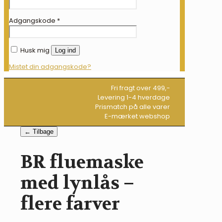
Adgangskode
*
Husk mig
Log ind
Mistet din adgangskode?
Fri fragt over 499,-
Levering 1-4 hverdage
Prismatch på alle varer
E-mærket webshop
← Tilbage
BR fluemaske
med lynlås –
flere farver