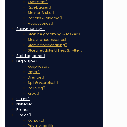
Overdele
Ridebukser
Støvler & sko
Refleks & diverse
Accessories
Stævneudstyr
Stævne grooming & tasker
Stævneaccessories
Stævnebeklædning
Stævneudstyr til hest & rytter
Stald og bane
Leg & sjov
Kæpheste
Piger
Drenge
Spil & værelset
Rolleleg
Krea
Outlet
Nyheder
Brands
Om os
Kontakt
Privalivspolitik