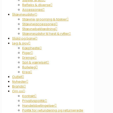
Støvler & sko
Refleks & diverse
Accessories
Stævneudstyr
Stævne grooming & tasker
Stævneaccessories
Stævnebeklædning
Stævneudstyr til hest & rytter
Stald og bane
Leg & sjov
Kæpheste
Piger
Drenge
Spil & værelset
Rolleleg
Krea
Outlet
Nyheder
Brands
Om os
Kontakt
Privalivspolitik
Handelsbetingelser
Politik for refundering og returnerede