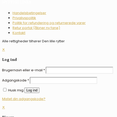
NYTTIGE LINKS
Handelsbetingelser
Privalivspolitik
Politik for refundering og returnerede varer
Retur portal (åbner ny fane)
Kontakt
Alle rettigheder tilhører Den lille rytter
✕
Log ind
Brugernavn eller e-mail
*
Adgangskode
*
Husk mig
Log ind
Mistet din adgangskode?
✕