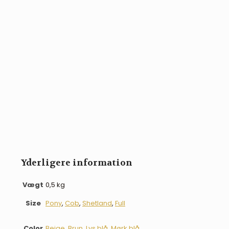
Yderligere information
Vægt
0,5 kg
Size
Pony
,
Cob
,
Shetland
,
Full
Color
Beige
,
Brun
,
Lys blå
,
Mørk blå