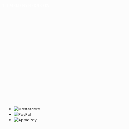
TILMELD NYHEDSBREV