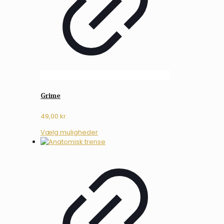
Grime
49,00
kr.
Dette
Vælg muligheder
vare
har
flere
varianter.
Mulighederne
kan
vælges
på
varesiden