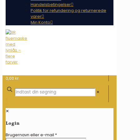
Handelsbetingelser
Politik for refundering og returnerede
varer
Min Konto
0,00 kr.
✕
✕
Login
Brugernavn eller e-mail
*