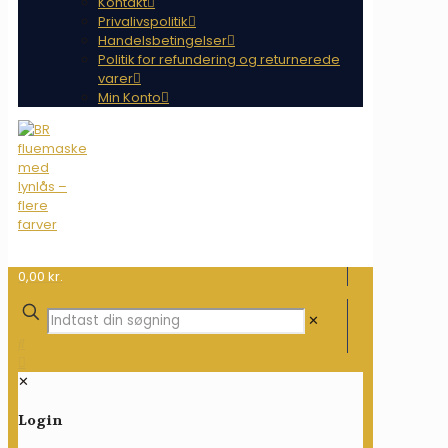
Kontakt
Privalivspolitik
Handelsbetingelser
Politik for refundering og returnerede
varer
Min Konto
0,00 kr.
✕
✕
Login