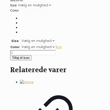
189,00
kr.
Size
Color
Size
Color
Ryd
BR
fluemaske
Tilføj til kurv
med
lynlås
Relaterede varer
-
flere
farver
antal