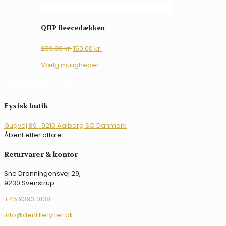
QHP fleecedækken
Den
Den
239,00
kr.
150,00
kr.
oprindelige
aktuelle
Dette
Vælg muligheder
pris
pris
vare
var:
er:
har
DEN LILLE RYTTER
239,00 kr..
150,00 kr..
flere
varianter.
Fysisk butik
Mulighederne
kan
Gugvej 89 , 9210 Aalborg SØ Danmark
vælges
Åbent efter aftale
på
varesiden
Returvarer & kontor
Sne Dronningensvej 29,
9230 Svenstrup
+45 9393 0138
info@denlillerytter.dk