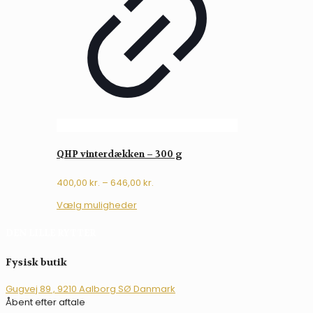
vælges
på
varesiden
QHP vinterdækken – 300 g
Prisinterval:
400,00
kr.
–
646,00
kr.
400,00 kr.
Dette
Vælg muligheder
til
vare
646,00 kr.
har
DEN LILLE RYTTER
flere
varianter.
Fysisk butik
Mulighederne
kan
Gugvej 89 , 9210 Aalborg SØ Danmark
vælges
Åbent efter aftale
på