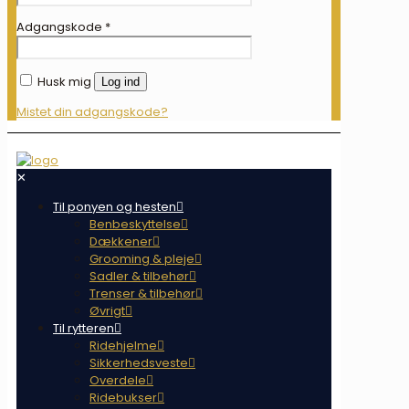
Adgangskode
*
Husk mig
Log ind
Mistet din adgangskode?
✕
Til ponyen og hesten
Benbeskyttelse
Dækkener
Grooming & pleje
Sadler & tilbehør
Trenser & tilbehør
Øvrigt
Til rytteren
Ridehjelme
Sikkerhedsveste
Overdele
Ridebukser