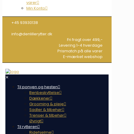
varer
Min Konto
+45 93930138
info@denlillerytter.dk
Fri fragt over 499,-
Levering 1-4 hverdage
Prismatch på alle varer
E-mærket webshop
✕
Til ponyen og hesten
Benbeskyttelse
Dækkener
Grooming & pleje
Sadler & tilbehør
Trenser & tilbehør
Øvrigt
Til rytteren
Ridehjelme