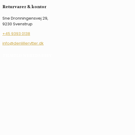
varesiden
Returvarer & kontor
Sne Dronningensvej 29,
9230 Svenstrup
+45 9393 0138
info@denlillerytter.dk
TILMELD NYHEDSBREV