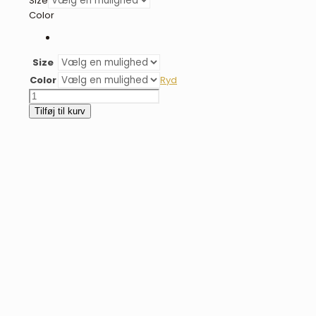
Size
Color
Size
Color
Ryd
BR
Eevolv
Tilføj til kurv
Imke
dressurunderlag
-
sand
antal