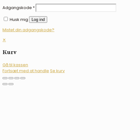
Adgangskode
*
Husk mig
Log ind
Mistet din adgangskode?
✕
Kurv
Gå til kassen
Fortsæt med at handle
Se kurv