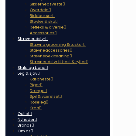
Sikkerhedsveste
Overdele
Ridebukser
Støvler & sko
Refleks & diverse
Accessories
Stævneudstyr
Stævne grooming & tasker
Stævneaccessories
Stævnebeklædning
Stævneudstyr til hest & rytter
Stald og bane
Leg & sjov
Kæpheste
Piger
Drenge
Spil & værelset
Rolleleg
Krea
Outlet
Nyheder
Brands
Om os