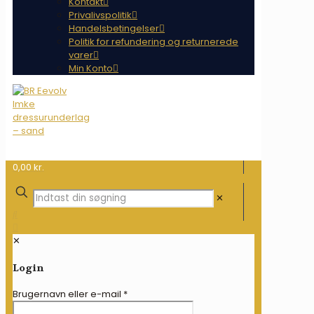
Kontakt
Privalivspolitik
Handelsbetingelser
Politik for refundering og returnerede
varer
Min Konto
0,00 kr.
✕
✕
Login
Brugernavn eller e-mail
*