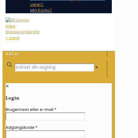
varer
Min Konto
0,00 kr.
✕
✕
Login
Brugernavn eller e-mail
*
Adgangskode
*