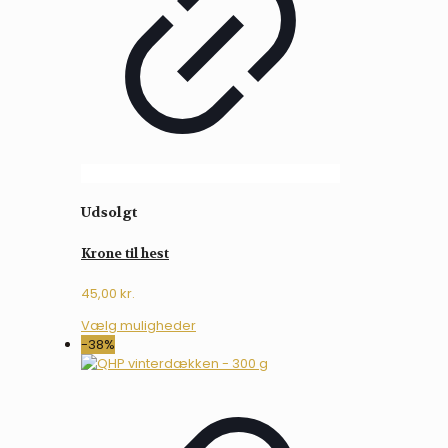
kan
vælges
på
varesiden
Udsolgt
Krone til hest
45,00
kr.
Dette
Vælg muligheder
vare
-38%
har
flere
varianter.
Mulighederne
kan