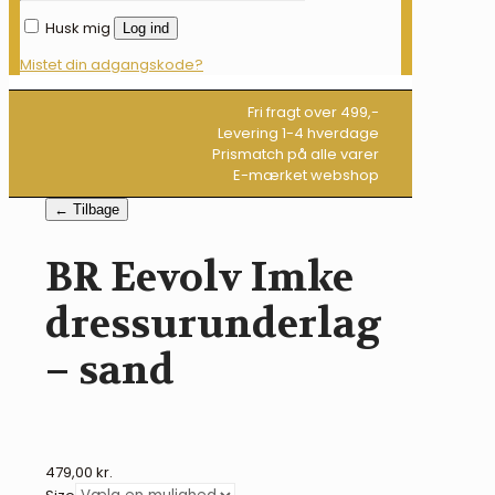
Husk mig
Log ind
Mistet din adgangskode?
Fri fragt over 499,-
Levering 1-4 hverdage
Prismatch på alle varer
E-mærket webshop
← Tilbage
BR Eevolv Imke
dressurunderlag
– sand
479,00
kr.