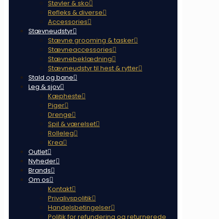
Støvler & sko
Refleks & diverse
Accessories
Stævneudstyr
Stævne grooming & tasker
Stævneaccessories
Stævnebeklædning
Stævneudstyr til hest & rytter
Stald og bane
Leg & sjov
Kæpheste
Piger
Drenge
Spil & værelset
Rolleleg
Krea
Outlet
Nyheder
Brands
Om os
Kontakt
Privalivspolitik
Handelsbetingelser
Politik for refundering og returnerede