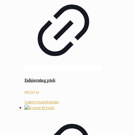
Enhjørning pisk
99,00
kr.
Dette
Vælg muligheder
vare
har
flere
varianter.
Mulighederne