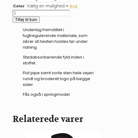
Color
Ryd
BR
Eevolv
Tilføj til kurv
Imke
Underlag fremstillet i
dressurunderlag
fugtregulerende materiale, som
-
sikrer at hesten holdes tør under
sand
ridning.
antal
Stødabsorberende fyld inden i
stoffet.
Flot pipe samt sorte sten hele vejen
rundt og broderet logo på begge
sider.
Fås også i springmodel.
Relaterede varer