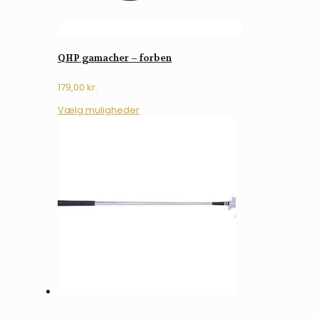
QHP gamacher – forben
179,00
kr.
Dette
Vælg muligheder
vare
har
flere
varianter.
Mulighederne
kan
vælges
på
varesiden