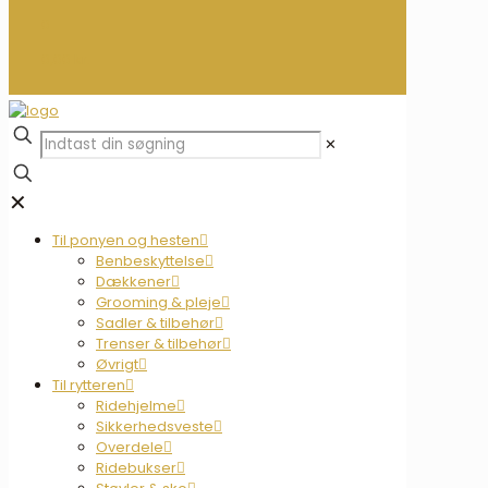
0
0,00 kr.
✕
✕
Til ponyen og hesten
Benbeskyttelse
Dækkener
Grooming & pleje
Sadler & tilbehør
Trenser & tilbehør
Øvrigt
Til rytteren
Ridehjelme
Sikkerhedsveste
Overdele
Ridebukser