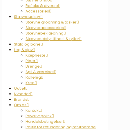
Støvler & sko
Refleks & diverse
Accessories
Stævneudstyr
Stævne grooming & tasker
Stævneaccessories
Stævnebeklædning
Stævneudstyr til hest & rytter
Stald og bane
Leg & sjov
Kæpheste
Piger
Drenge
Spil & værelset
Rolleleg
Krea
Outlet
Nyheder
Brands
Om os
Kontakt
Privalivspolitik
Handelsbetingelser
Politik for refundering og returnerede