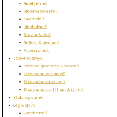
Ridehjelme
Sikkerhedsveste
Overdele
Ridebukser
Støvler & sko
Refleks & diverse
Accessories
Stævneudstyr
Stævne grooming & tasker
Stævneaccessories
Stævnebeklædning
Stævneudstyr til hest & rytter
Stald og bane
Leg & sjov
Kæpheste