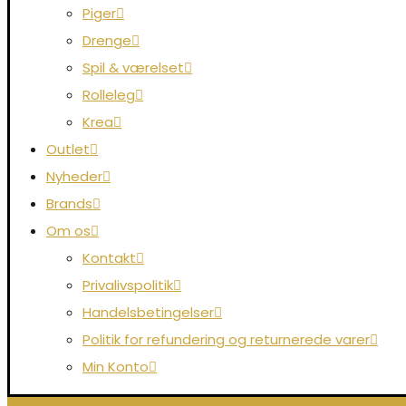
Piger
Drenge
Spil & værelset
Rolleleg
Krea
Outlet
Nyheder
Brands
Om os
Kontakt
Privalivspolitik
Handelsbetingelser
Politik for refundering og returnerede varer
Min Konto