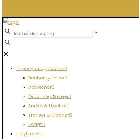
0,00 kr.
✕
✕
Til ponyen og hesten
Benbeskyttelse
Dækkener
Grooming & pleje
Sadler & tilbehør
Trenser & tilbehør
Øvrigt
Til rytteren