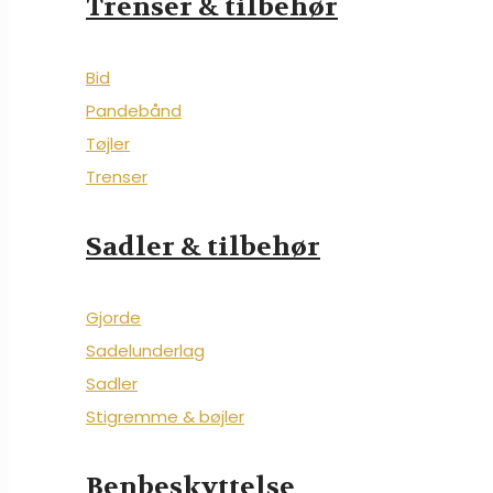
Trenser & tilbehør
Bid
Pandebånd
Tøjler
Trenser
Sadler & tilbehør
Gjorde
Sadelunderlag
Sadler
Stigremme & bøjler
Benbeskyttelse