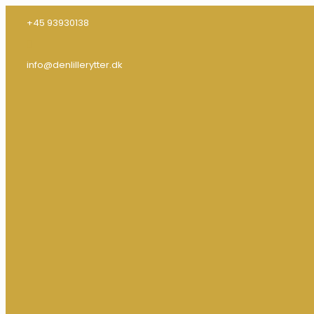
+45 93930138
info@denlillerytter.dk