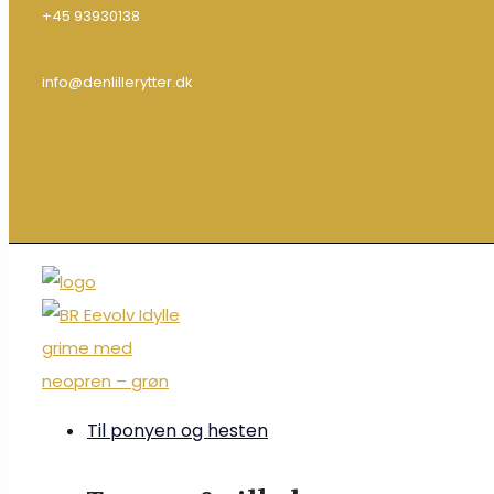
+45 93930138
info@denlillerytter.dk
Til ponyen og hesten