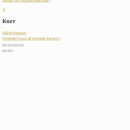
Mistet din adgangskode?
✕
Kurv
Gå til kassen
Fortsæt med at handle
Se kurv