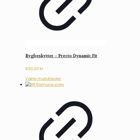
Rygbeskytter – Precto Dynamic Fit
820,00
kr.
Dette
Vælg muligheder
vare
har
flere
varianter.
Mulighederne
kan
vælges
på
varesiden