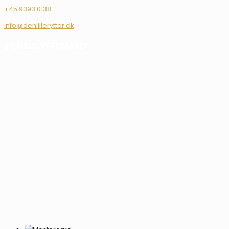
+45 9393 0138
info@denlillerytter.dk
TILMELD NYHEDSBREV