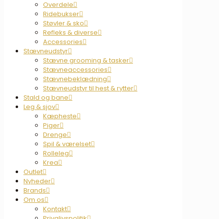
Overdele
Ridebukser
Støvler & sko
Refleks & diverse
Accessories
Stævneudstyr
Stævne grooming & tasker
Stævneaccessories
Stævnebeklædning
Stævneudstyr til hest & rytter
Stald og bane
Leg & sjov
Kæpheste
Piger
Drenge
Spil & værelset
Rolleleg
Krea
Outlet
Nyheder
Brands
Om os
Kontakt
Privalivspolitik