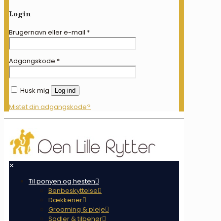
Login
Brugernavn eller e-mail
*
Adgangskode
*
Husk mig
Log ind
Mistet din adgangskode?
✕
Til ponyen og hesten
Benbeskyttelse
Dækkener
Grooming & pleje
Sadler & tilbehør