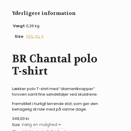
Yderligere information
Vægt
0,26 kg
Size
XXS
,
XS
,
S
BR Chantal polo
T-shirt
Lækker polo T-shirt med “diamantknapper”
foroven samt fine sølvdetaljer ved skuldrene.
Fremstillet i hurtigt tørrende stof, som gør den
behagelig at ride med på varme dage.
349,00
kr.
Size