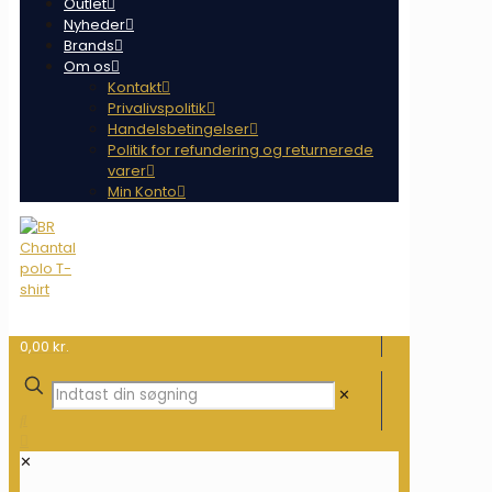
Outlet
Nyheder
Brands
Om os
Kontakt
Privalivspolitik
Handelsbetingelser
Politik for refundering og returnerede
varer
Min Konto
0,00 kr.
✕
✕