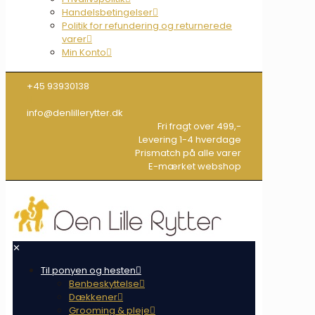
Handelsbetingelser
Politik for refundering og returnerede
varer
Min Konto
+45 93930138
info@denlillerytter.dk
Fri fragt over 499,-
Levering 1-4 hverdage
Prismatch på alle varer
E-mærket webshop
✕
Til ponyen og hesten
Benbeskyttelse
Dækkener
Grooming & pleje