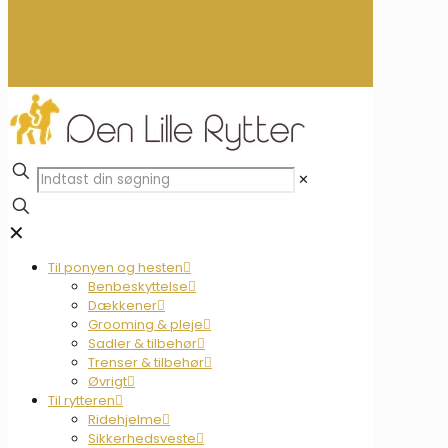
0
0,00 kr.
✕
✕
Til ponyen og hesten
Benbeskyttelse
Dækkener
Grooming & pleje
Sadler & tilbehør
Trenser & tilbehør
Øvrigt
Til rytteren
Ridehjelme
Sikkerhedsveste