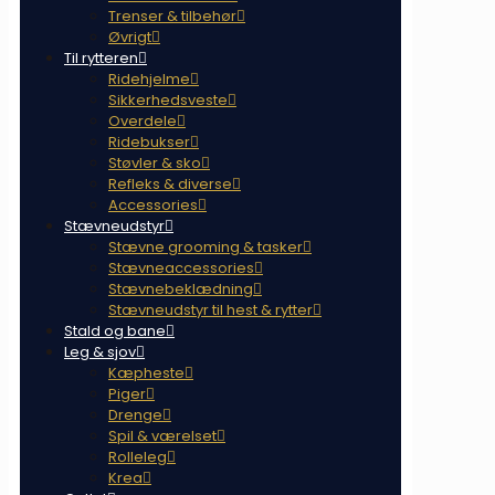
Trenser & tilbehør
Øvrigt
Til rytteren
Ridehjelme
Sikkerhedsveste
Overdele
Ridebukser
Støvler & sko
Refleks & diverse
Accessories
Stævneudstyr
Stævne grooming & tasker
Stævneaccessories
Stævnebeklædning
Stævneudstyr til hest & rytter
Stald og bane
Leg & sjov
Kæpheste
Piger
Drenge
Spil & værelset
Rolleleg
Krea