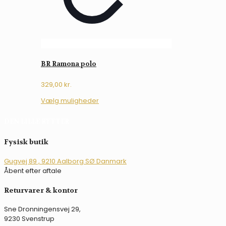
BR Ramona polo
329,00
kr.
Dette
Vælg muligheder
vare
har
DEN LILLE RYTTER
flere
varianter.
Fysisk butik
Mulighederne
kan
Gugvej 89 , 9210 Aalborg SØ Danmark
vælges
Åbent efter aftale
på
varesiden
Returvarer & kontor
Sne Dronningensvej 29,
9230 Svenstrup