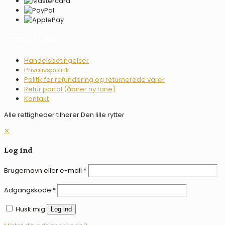
NYTTIGE LINKS
Handelsbetingelser
Privalivspolitik
Politik for refundering og returnerede varer
Retur portal (åbner ny fane)
Kontakt
Alle rettigheder tilhører Den lille rytter
✕
Log ind
Brugernavn eller e-mail
*
Adgangskode
*
Husk mig
Log ind