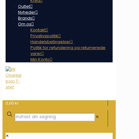
Krea
Outlet
Nyheder
Brands
Om os
Kontakt
Privalivspolitik
Handelsbetingelser
Politik for refundering og returnerede
varer
Min Konto
0,00 kr.
✕
✕