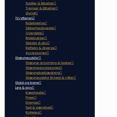
Sadler & tilbehør
Trenser & tilbehør
Øvrigt
Til rytteren
Ridehjelme
Sikkerhedsveste
Overdele
Ridebukser
Støvler & sko
Refleks & diverse
Accessories
Stævneudstyr
Stævne grooming & tasker
Stævneaccessories
Stævnebeklædning
Stævneudstyr til hest & rytter
Stald og bane
Leg & sjov
Kæpheste
Piger
Drenge
Spil & værelset
Rolleleg