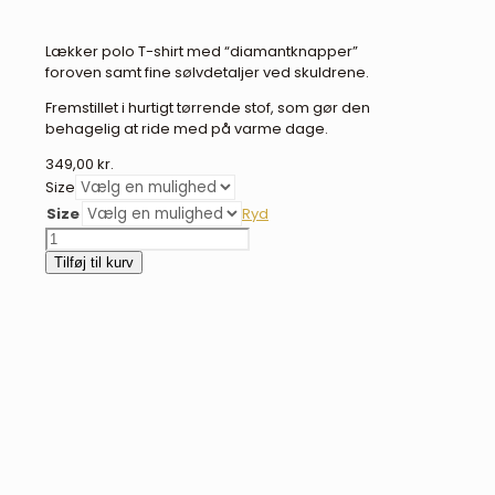
Lækker polo T-shirt med “diamantknapper”
foroven samt fine sølvdetaljer ved skuldrene.
Fremstillet i hurtigt tørrende stof, som gør den
behagelig at ride med på varme dage.
349,00
kr.
Size
Size
Ryd
BR
Chantal
Tilføj til kurv
polo
T-
shirt
antal