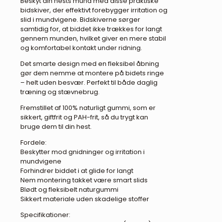
Beskyt din hests mund med disse praktiske
bidskiver, der effektivt forebygger irritation og
slid i mundvigene. Bidskiverne sørger
samtidig for, at biddet ikke trækkes for langt
gennem munden, hvilket giver en mere stabil
og komfortabel kontakt under ridning.
Det smarte design med en fleksibel åbning
gør dem nemme at montere på bidets ringe
– helt uden besvær. Perfekt til både daglig
træning og stævnebrug.
Fremstillet af 100% naturligt gummi, som er
sikkert, giftfrit og PAH-frit, så du trygt kan
bruge dem til din hest.
Fordele:
Beskytter mod gnidninger og irritation i
mundvigene
Forhindrer biddet i at glide for langt
Nem montering takket være smart slids
Blødt og fleksibelt naturgummi
Sikkert materiale uden skadelige stoffer
Specifikationer: