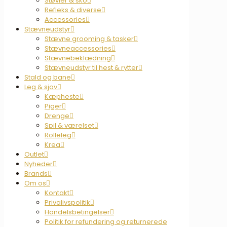
Støvler & sko
Refleks & diverse
Accessories
Stævneudstyr
Stævne grooming & tasker
Stævneaccessories
Stævnebeklædning
Stævneudstyr til hest & rytter
Stald og bane
Leg & sjov
Kæpheste
Piger
Drenge
Spil & værelset
Rolleleg
Krea
Outlet
Nyheder
Brands
Om os
Kontakt
Privalivspolitik
Handelsbetingelser
Politik for refundering og returnerede