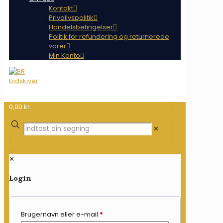
Kontakt
Privalivspolitik
Handelsbetingelser
Politik for refundering og returnerede
varer
Min Konto
0,00 kr.
✕
✕
Login
Brugernavn eller e-mail
*