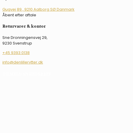
på
varesiden
varesiden
Gugvej 89 , 9210 Aalborg SØ Danmark
Åbent efter aftale
Returvarer & kontor
Sne Dronningensvej 29,
9230 Svenstrup
+45 9393 0138
info@denlillerytter.dk
TILMELD NYHEDSBREV