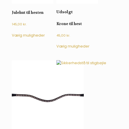
Udsolgt
Julehut til hesten
Krone til hest
145,00
kr.
Dette
Vælg muligheder
45,00
kr.
vare
har
Dette
Vælg muligheder
flere
vare
varianter.
har
Mulighederne
flere
kan
varianter.
vælges
Mulighederne
på
kan
varesiden
vælges
på
varesiden