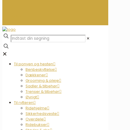
0
0,00 kr.
✕
✕
Til ponyen og hesten
Benbeskyttelse
Dækkener
Grooming & pleje
Sadler & tilbehør
Trenser & tilbehør
Øvrigt
Til rytteren
Ridehjelme
Sikkerhedsveste
Overdele
Ridebukser