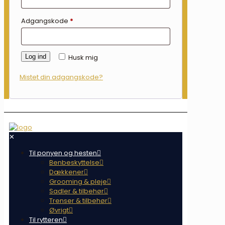
Adgangskode
*
Log ind
Husk mig
Mistet din adgangskode?
✕
Til ponyen og hesten
Benbeskyttelse
Dækkener
Grooming & pleje
Sadler & tilbehør
Trenser & tilbehør
Øvrigt
Til rytteren