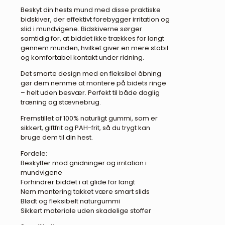
Beskyt din hests mund med disse praktiske
bidskiver, der effektivt forebygger irritation og
slid i mundvigene. Bidskiverne sørger
samtidig for, at biddet ikke trækkes for langt
gennem munden, hvilket giver en mere stabil
og komfortabel kontakt under ridning.
Det smarte design med en fleksibel åbning
gør dem nemme at montere på bidets ringe
– helt uden besvær. Perfekt til både daglig
træning og stævnebrug.
Fremstillet af 100% naturligt gummi, som er
sikkert, giftfrit og PAH-frit, så du trygt kan
bruge dem til din hest.
Fordele:
Beskytter mod gnidninger og irritation i
mundvigene
Forhindrer biddet i at glide for langt
Nem montering takket være smart slids
Blødt og fleksibelt naturgummi
Sikkert materiale uden skadelige stoffer