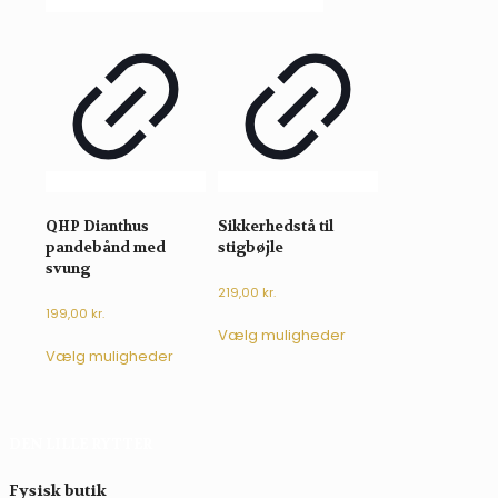
QHP Dianthus
Sikkerhedstå til
pandebånd med
stigbøjle
svung
219,00
kr.
199,00
kr.
Dette
Vælg muligheder
Dette
vare
Vælg muligheder
vare
har
har
flere
flere
varianter.
varianter.
Mulighederne
DEN LILLE RYTTER
Mulighederne
kan
kan
vælges
vælges
på
Fysisk butik