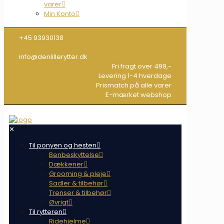
varer
Min Konto
+45 93930138
info@denlillerytter.dk
Fri fragt over 499,-
Levering 1-4 hverdage
Prismatch på alle varer
E-mærket webshop
✕
Til ponyen og hesten
Benbeskyttelse
Dækkener
Grooming & pleje
Sadler & tilbehør
Trenser & tilbehør
Øvrigt
Til rytteren
Ridehjelme