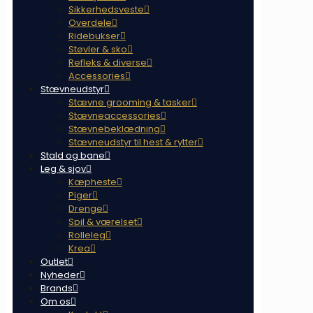
Sikkerhedsveste
Overdele
Ridebukser
Støvler & sko
Refleks & diverse
Accessories
Stævneudstyr
Stævne grooming & tasker
Stævneaccessories
Stævnebeklædning
Stævneudstyr til hest & rytter
Stald og bane
Leg & sjov
Kæpheste
Piger
Drenge
Spil & værelset
Rolleleg
Krea
Outlet
Nyheder
Brands
Om os