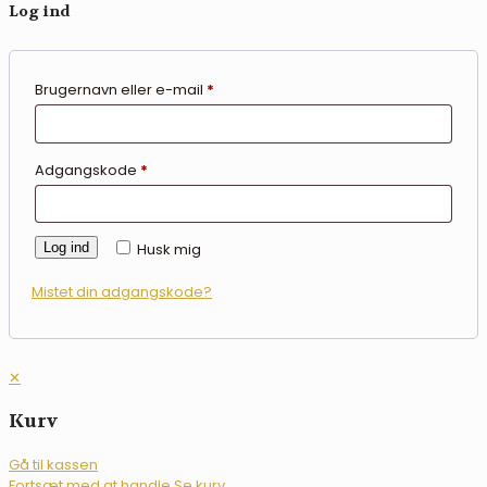
Log ind
Brugernavn eller e-mail
*
Adgangskode
*
Log ind
Husk mig
Mistet din adgangskode?
✕
Kurv
Gå til kassen
Fortsæt med at handle
Se kurv