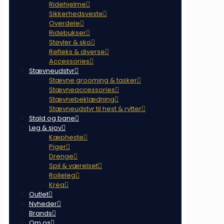
Ridehjelme
Sikkerhedsveste
Overdele
Ridebukser
Støvler & sko
Refleks & diverse
Accessories
Stævneudstyr
Stævne grooming & tasker
Stævneaccessories
Stævnebeklædning
Stævneudstyr til hest & rytter
Stald og bane
Leg & sjov
Kæpheste
Piger
Drenge
Spil & værelset
Rolleleg
Krea
Outlet
Nyheder
Brands
Om os