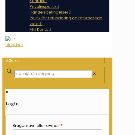
Kontakt
Privalivspolitik
Handelsbetingelser
Politik for refundering og returnerede
varer
Min Konto
0,00 kr.
✕
✕
Login
Brugernavn eller e-mail
*