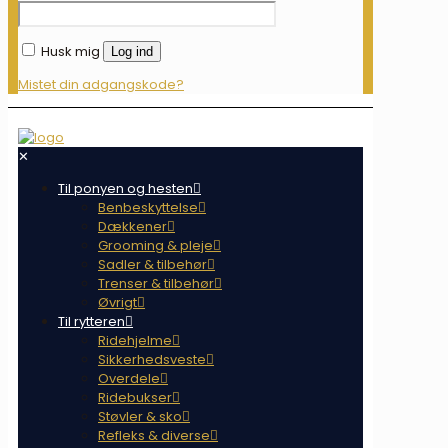
Husk mig
Log ind
Mistet din adgangskode?
✕
Til ponyen og hesten
Benbeskyttelse
Dækkener
Grooming & pleje
Sadler & tilbehør
Trenser & tilbehør
Øvrigt
Til rytteren
Ridehjelme
Sikkerhedsveste
Overdele
Ridebukser
Støvler & sko
Refleks & diverse