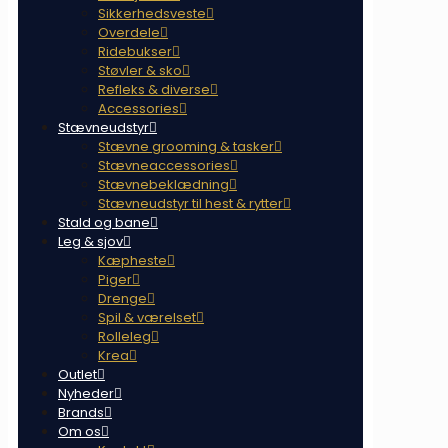
Sikkerhedsveste
Overdele
Ridebukser
Støvler & sko
Refleks & diverse
Accessories
Stævneudstyr
Stævne grooming & tasker
Stævneaccessories
Stævnebeklædning
Stævneudstyr til hest & rytter
Stald og bane
Leg & sjov
Kæpheste
Piger
Drenge
Spil & værelset
Rolleleg
Krea
Outlet
Nyheder
Brands
Om os