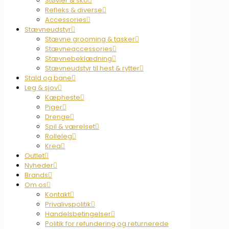
Støvler & sko
Refleks & diverse
Accessories
Stævneudstyr
Stævne grooming & tasker
Stævneaccessories
Stævnebeklædning
Stævneudstyr til hest & rytter
Stald og bane
Leg & sjov
Kæpheste
Piger
Drenge
Spil & værelset
Rolleleg
Krea
Outlet
Nyheder
Brands
Om os
Kontakt
Privalivspolitik
Handelsbetingelser
Politik for refundering og returnerede