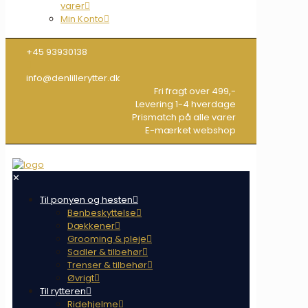
varer
Min Konto
+45 93930138
info@denlillerytter.dk
Fri fragt over 499,-
Levering 1-4 hverdage
Prismatch på alle varer
E-mærket webshop
✕
Til ponyen og hesten
Benbeskyttelse
Dækkener
Grooming & pleje
Sadler & tilbehør
Trenser & tilbehør
Øvrigt
Til rytteren
Ridehjelme