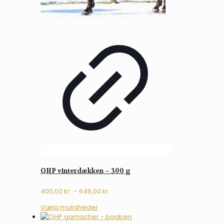
QHP vinterdækken – 300 g
Prisinterval:
400,00
kr.
–
646,00
kr.
400,00 kr.
Dette
Vælg muligheder
til
vare
646,00 kr.