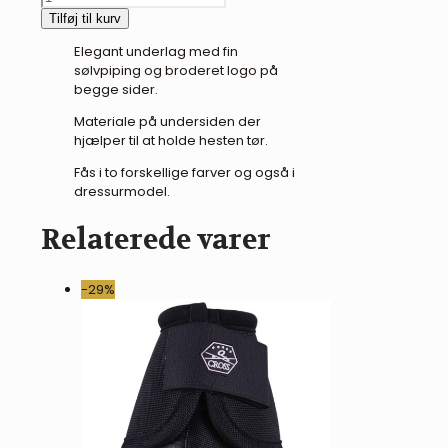
Becca
Tilføj til kurv
springunderlag
Elegant underlag med fin
antal
sølvpiping og broderet logo på
begge sider.
Materiale på undersiden der
hjælper til at holde hesten tør.
Fås i to forskellige farver og også i
dressurmodel.
Relaterede varer
-29%