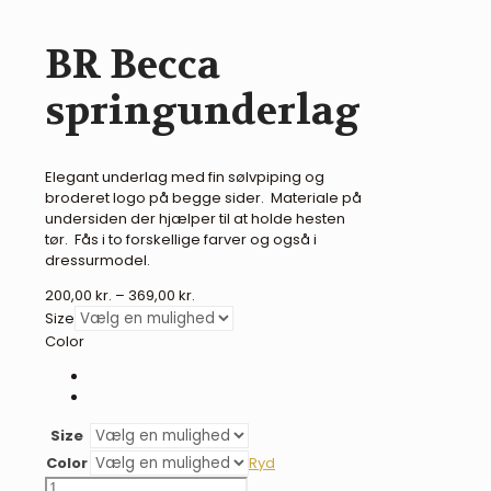
BR Becca
springunderlag
Elegant underlag med fin sølvpiping og
broderet logo på begge sider. Materiale på
undersiden der hjælper til at holde hesten
tør. Fås i to forskellige farver og også i
dressurmodel.
Prisinterval:
200,00
kr.
–
369,00
kr.
200,00 kr.
Size
til
Color
369,00 kr.
Size
Color
Ryd
BR