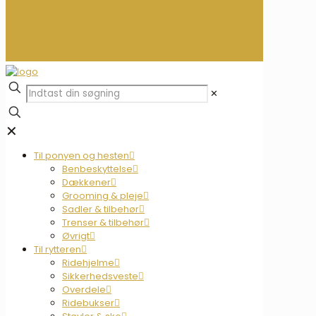
0
0,00 kr.
✕
✕
Til ponyen og hesten
Benbeskyttelse
Dækkener
Grooming & pleje
Sadler & tilbehør
Trenser & tilbehør
Øvrigt
Til rytteren
Ridehjelme
Sikkerhedsveste
Overdele
Ridebukser