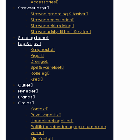
Accessories
Stævneudstyr
Stævne grooming & tasker
Stævneaccessories
Stævnebeklædning
Stævneudstyr til hest & rytter
Stald og bane
Leg & sjov
Kæpheste
Piger
Drenge
Spil & værelset
Rolleleg
Krea
Outlet
Nyheder
Brands
Om os
Kontakt
Privalivspolitik
Handelsbetingelser
Politik for refundering og returnerede
varer
Min Konto