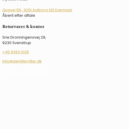
Mulighederne
kan
Gugvej 89 , 9210 Aalborg SØ Danmark
vælges
Åbent efter aftale
på
varesiden
Returvarer & kontor
Sne Dronningensvej 29,
9230 Svenstrup
+45 9393 0138
info@denlillerytter.dk
TILMELD NYHEDSBREV