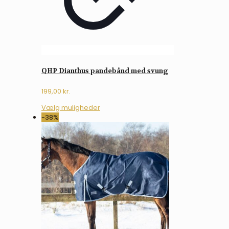
QHP Dianthus pandebånd med svung
199,00
kr.
Dette
Vælg muligheder
vare
-38%
har
flere
varianter.
Mulighederne
kan
vælges
på
varesiden