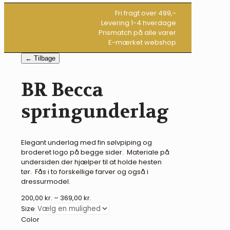
Fri fragt over 499,-
Levering 1-4 hverdage
Prismatch på alle varer
E-mærket webshop
← Tilbage
BR Becca
springunderlag
Elegant underlag med fin sølvpiping og
broderet logo på begge sider. Materiale på
undersiden der hjælper til at holde hesten
tør. Fås i to forskellige farver og også i
dressurmodel.
Prisinterval:
200,00
kr.
–
369,00
kr.
200,00 kr.
Size
til
Color
369,00 kr.