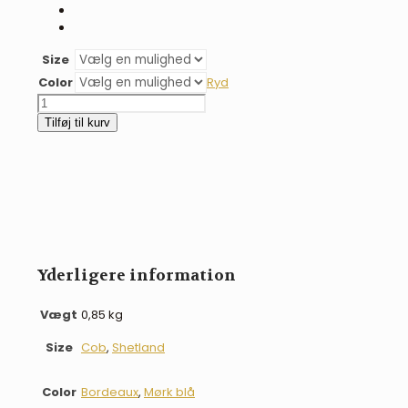
Size
Color
Ryd
BR
Becca
Tilføj til kurv
springunderlag
antal
Yderligere information
Vægt
0,85 kg
Size
Cob
,
Shetland
Color
Bordeaux
,
Mørk blå