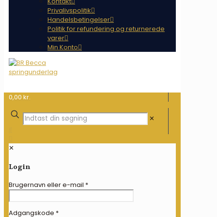
Kontakt
Privalivspolitik
Handelsbetingelser
Politik for refundering og returnerede
varer
Min Konto
0,00 kr.
✕
✕
Login
Brugernavn eller e-mail
*
Adgangskode
*