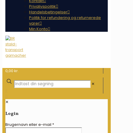
Kontakt
Privalivspolitik
Handelsbetingelser
Politik for refundering og returnerede
varer
Min Konto
0,00 kr.
✕
✕
Login
Brugernavn eller e-mail
*