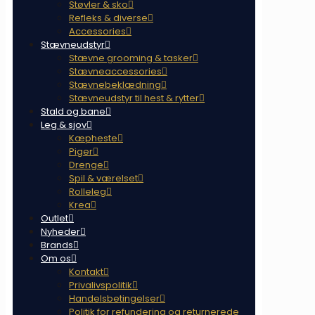
Støvler & sko
Refleks & diverse
Accessories
Stævneudstyr
Stævne grooming & tasker
Stævneaccessories
Stævnebeklædning
Stævneudstyr til hest & rytter
Stald og bane
Leg & sjov
Kæpheste
Piger
Drenge
Spil & værelset
Rolleleg
Krea
Outlet
Nyheder
Brands
Om os
Kontakt
Privalivspolitik
Handelsbetingelser
Politik for refundering og returnerede