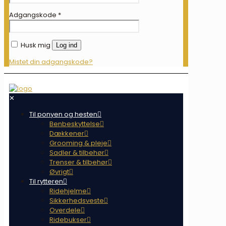
Adgangskode
*
Husk mig
Log ind
Mistet din adgangskode?
✕
Til ponyen og hesten
Benbeskyttelse
Dækkener
Grooming & pleje
Sadler & tilbehør
Trenser & tilbehør
Øvrigt
Til rytteren
Ridehjelme
Sikkerhedsveste
Overdele
Ridebukser