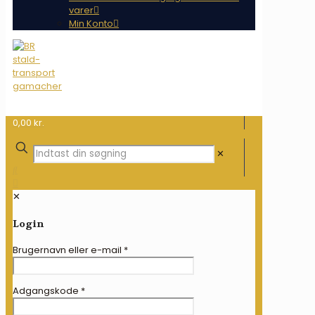
varer
Min Konto
0,00 kr.
✕
✕
Login
Brugernavn eller e-mail
*
Adgangskode
*