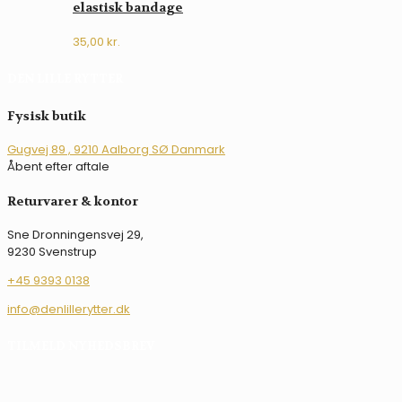
elastisk bandage
35,00
kr.
DEN LILLE RYTTER
Fysisk butik
Gugvej 89 , 9210 Aalborg SØ Danmark
Åbent efter aftale
Returvarer & kontor
Sne Dronningensvej 29,
9230 Svenstrup
+45 9393 0138
info@denlillerytter.dk
TILMELD NYHEDSBREV