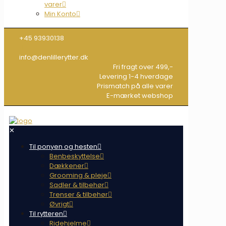
varer
Min Konto
+45 93930138
info@denlillerytter.dk
Fri fragt over 499,-
Levering 1-4 hverdage
Prismatch på alle varer
E-mærket webshop
✕
Til ponyen og hesten
Benbeskyttelse
Dækkener
Grooming & pleje
Sadler & tilbehør
Trenser & tilbehør
Øvrigt
Til rytteren
Ridehjelme