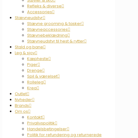
Støvler & sko
Refleks & diverse
Accessories
Stævneudstyr
Stævne grooming & tasker
Stævneaccessories
Stævnebeklædning
Stævneudstyr til hest & rytter
Stald og bane
Leg & sjov
Kæpheste
Piger
Drenge
Spil & værelset
Rolleleg
Krea
Outlet
Nyheder
Brands
Om os
Kontakt
Privalivspolitik
Handelsbetingelser
Politik for refundering og returnerede