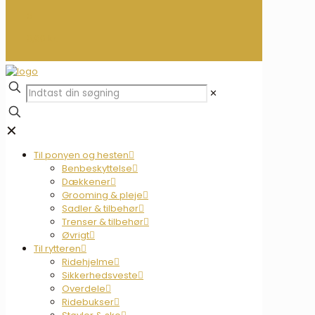
0
0,00 kr.
✕
✕
Til ponyen og hesten
Benbeskyttelse
Dækkener
Grooming & pleje
Sadler & tilbehør
Trenser & tilbehør
Øvrigt
Til rytteren
Ridehjelme
Sikkerhedsveste
Overdele
Ridebukser