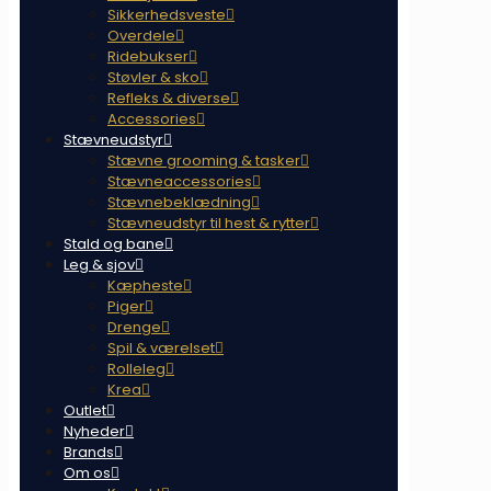
Sikkerhedsveste
Overdele
Ridebukser
Støvler & sko
Refleks & diverse
Accessories
Stævneudstyr
Stævne grooming & tasker
Stævneaccessories
Stævnebeklædning
Stævneudstyr til hest & rytter
Stald og bane
Leg & sjov
Kæpheste
Piger
Drenge
Spil & værelset
Rolleleg
Krea
Outlet
Nyheder
Brands
Om os