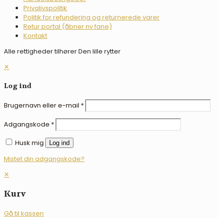
Privalivspolitik
Politik for refundering og returnerede varer
Retur portal (åbner ny fane)
Kontakt
Alle rettigheder tilhører Den lille rytter
✕
Log ind
Brugernavn eller e-mail
*
Adgangskode
*
Husk mig
Log ind
Mistet din adgangskode?
✕
Kurv
Gå til kassen