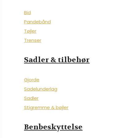
Bid
Pandebånd
Tøjler
Trenser
Sadler & tilbehør
Gjorde
Sadelunderlag
Sadler
Stigremme & bøjler
Benbeskyttelse