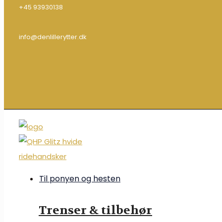
+45 93930138
info@denlillerytter.dk
Til ponyen og hesten
Trenser & tilbehør