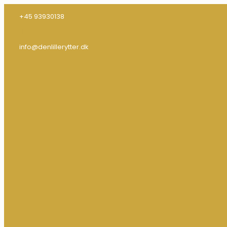
+45 93930138
info@denlillerytter.dk