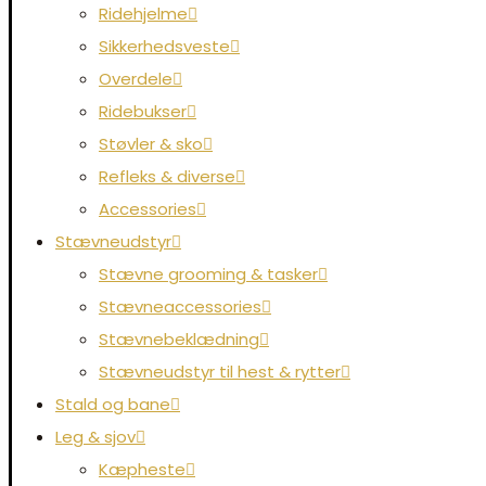
Ridehjelme
Sikkerhedsveste
Overdele
Ridebukser
Støvler & sko
Refleks & diverse
Accessories
Stævneudstyr
Stævne grooming & tasker
Stævneaccessories
Stævnebeklædning
Stævneudstyr til hest & rytter
Stald og bane
Leg & sjov
Kæpheste