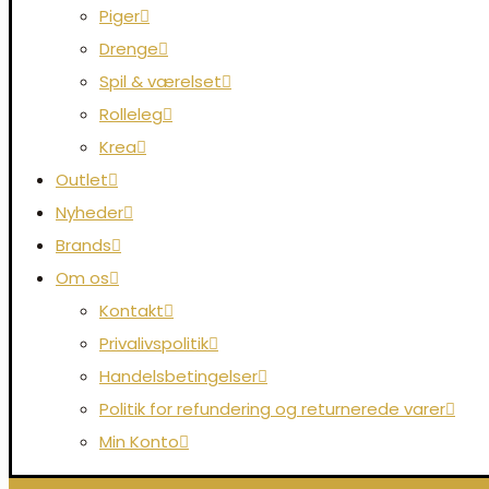
Piger
Drenge
Spil & værelset
Rolleleg
Krea
Outlet
Nyheder
Brands
Om os
Kontakt
Privalivspolitik
Handelsbetingelser
Politik for refundering og returnerede varer
Min Konto