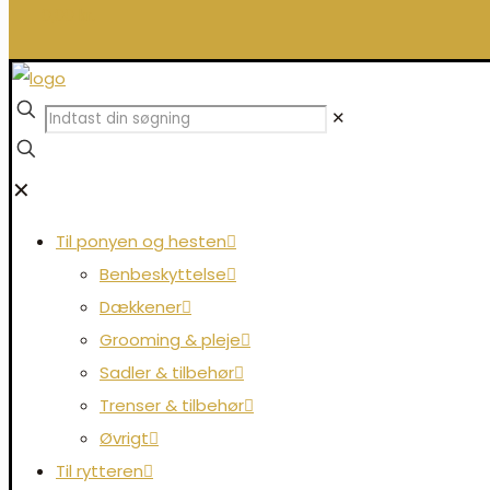
0,00 kr.
✕
✕
Til ponyen og hesten
Benbeskyttelse
Dækkener
Grooming & pleje
Sadler & tilbehør
Trenser & tilbehør
Øvrigt
Til rytteren