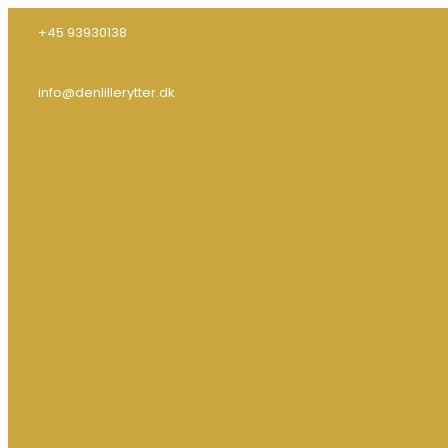
+45 93930138
info@denlillerytter.dk