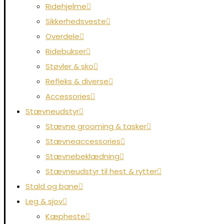
Ridehjelme
Sikkerhedsveste
Overdele
Ridebukser
Støvler & sko
Refleks & diverse
Accessories
Stævneudstyr
Stævne grooming & tasker
Stævneaccessories
Stævnebeklædning
Stævneudstyr til hest & rytter
Stald og bane
Leg & sjov
Kæpheste