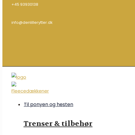
+45 93930138
info@denlillerytter.dk
Til ponyen og hesten
Trenser & tilbehør