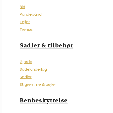
Bid
Pandebånd
Tøjler
Trenser
Sadler & tilbehør
Gjorde
Sadelunderlag
Sadler
Stigremme & bøjler
Benbeskyttelse