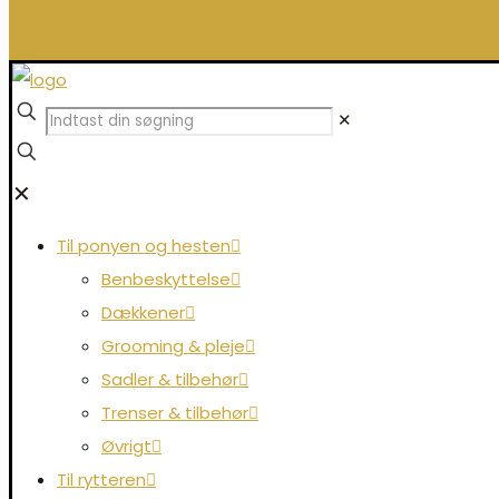
0,00 kr.
✕
✕
Til ponyen og hesten
Benbeskyttelse
Dækkener
Grooming & pleje
Sadler & tilbehør
Trenser & tilbehør
Øvrigt
Til rytteren