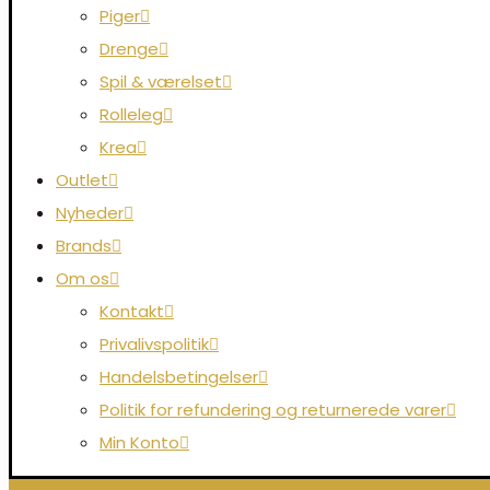
Piger
Drenge
Spil & værelset
Rolleleg
Krea
Outlet
Nyheder
Brands
Om os
Kontakt
Privalivspolitik
Handelsbetingelser
Politik for refundering og returnerede varer
Min Konto