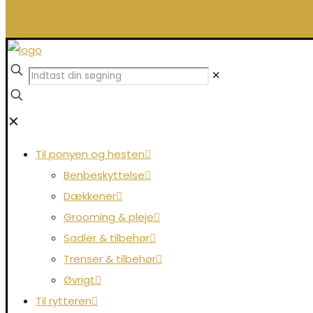
0,00 kr.
✕
✕
Til ponyen og hesten
Benbeskyttelse
Dækkener
Grooming & pleje
Sadler & tilbehør
Trenser & tilbehør
Øvrigt
Til rytteren