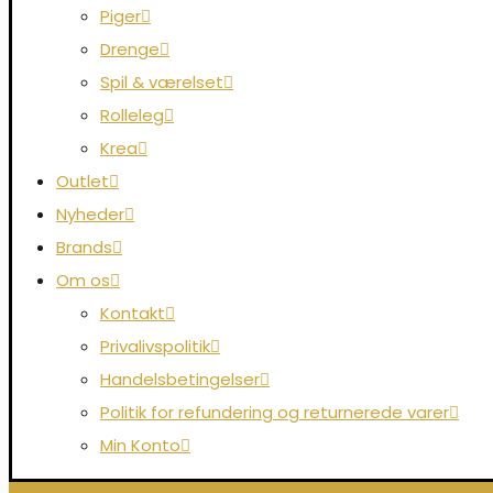
Piger
Drenge
Spil & værelset
Rolleleg
Krea
Outlet
Nyheder
Brands
Om os
Kontakt
Privalivspolitik
Handelsbetingelser
Politik for refundering og returnerede varer
Min Konto