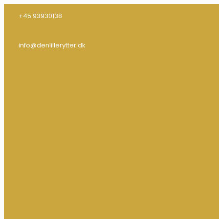
+45 93930138
info@denlillerytter.dk