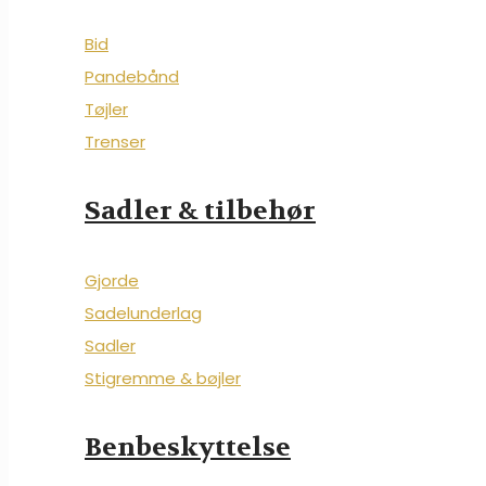
Bid
Pandebånd
Tøjler
Trenser
Sadler & tilbehør
Gjorde
Sadelunderlag
Sadler
Stigremme & bøjler
Benbeskyttelse