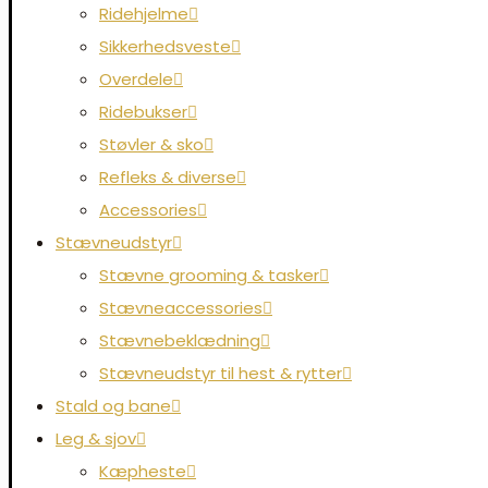
Ridehjelme
Sikkerhedsveste
Overdele
Ridebukser
Støvler & sko
Refleks & diverse
Accessories
Stævneudstyr
Stævne grooming & tasker
Stævneaccessories
Stævnebeklædning
Stævneudstyr til hest & rytter
Stald og bane
Leg & sjov
Kæpheste