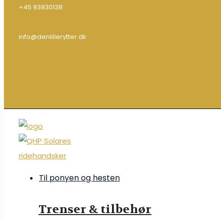
+45 93930138
info@denlillerytter.dk
Til ponyen og hesten
Trenser & tilbehør