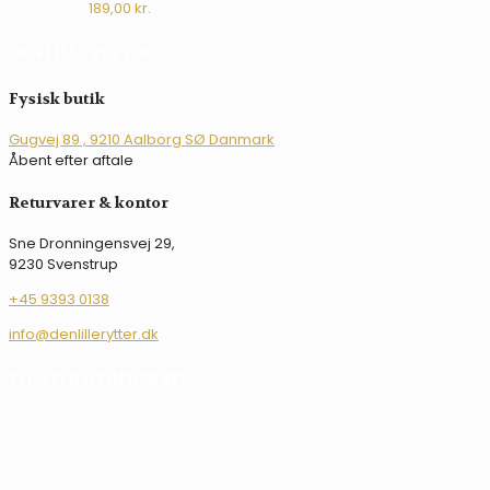
189,00
kr.
DEN LILLE RYTTER
Fysisk butik
Gugvej 89 , 9210 Aalborg SØ Danmark
Åbent efter aftale
Returvarer & kontor
Sne Dronningensvej 29,
9230 Svenstrup
+45 9393 0138
info@denlillerytter.dk
TILMELD NYHEDSBREV