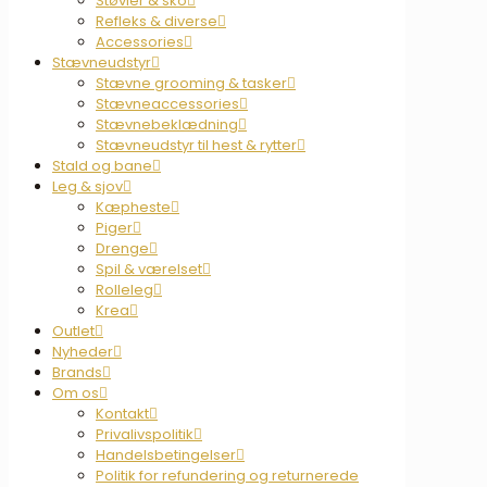
Støvler & sko
Refleks & diverse
Accessories
Stævneudstyr
Stævne grooming & tasker
Stævneaccessories
Stævnebeklædning
Stævneudstyr til hest & rytter
Stald og bane
Leg & sjov
Kæpheste
Piger
Drenge
Spil & værelset
Rolleleg
Krea
Outlet
Nyheder
Brands
Om os
Kontakt
Privalivspolitik
Handelsbetingelser
Politik for refundering og returnerede