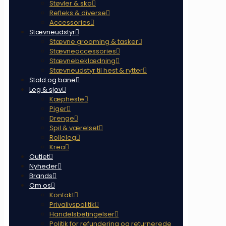
Støvler & sko
Refleks & diverse
Accessories
Stævneudstyr
Stævne grooming & tasker
Stævneaccessories
Stævnebeklædning
Stævneudstyr til hest & rytter
Stald og bane
Leg & sjov
Kæpheste
Piger
Drenge
Spil & værelset
Rolleleg
Krea
Outlet
Nyheder
Brands
Om os
Kontakt
Privalivspolitik
Handelsbetingelser
Politik for refundering og returnerede