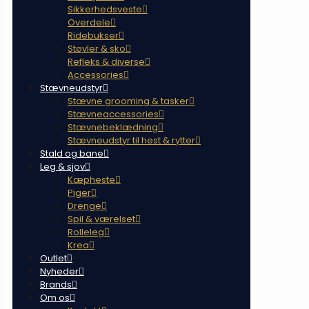
Sikkerhedsveste
Overdele
Ridebukser
Støvler & sko
Refleks & diverse
Accessories
Stævneudstyr
Stævne grooming & tasker
Stævneaccessories
Stævnebeklædning
Stævneudstyr til hest & rytter
Stald og bane
Leg & sjov
Kæpheste
Piger
Drenge
Spil & værelset
Rolleleg
Krea
Outlet
Nyheder
Brands
Om os