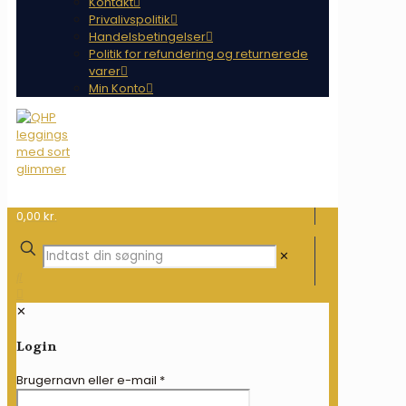
Kontakt
Privalivspolitik
Handelsbetingelser
Politik for refundering og returnerede
varer
Min Konto
0,00 kr.
✕
✕
Login
Brugernavn eller e-mail
*