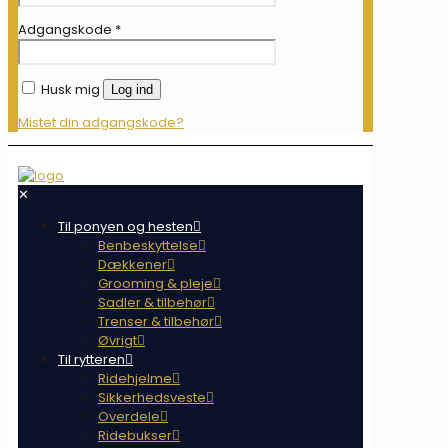
Adgangskode
*
Husk mig
Log ind
Mistet din adgangskode?
✕
Til ponyen og hesten
Benbeskyttelse
Dækkener
Grooming & pleje
Sadler & tilbehør
Trenser & tilbehør
Øvrigt
Til rytteren
Ridehjelme
Sikkerhedsveste
Overdele
Ridebukser