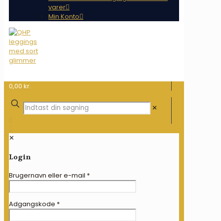
varer
Min Konto
0,00 kr.
✕
✕
Login
Brugernavn eller e-mail
*
Adgangskode
*