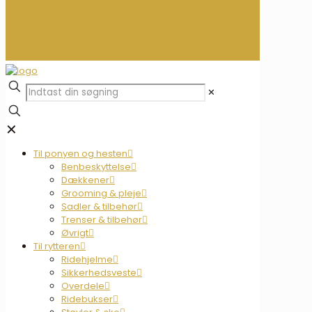
0
0,00 kr.
✕
✕
Til ponyen og hesten
Benbeskyttelse
Dækkener
Grooming & pleje
Sadler & tilbehør
Trenser & tilbehør
Øvrigt
Til rytteren
Ridehjelme
Sikkerhedsveste
Overdele
Ridebukser