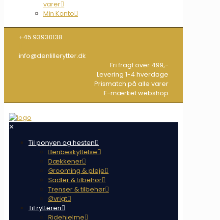
varer
Min Konto
+45 93930138
info@denlillerytter.dk
Fri fragt over 499,-
Levering 1-4 hverdage
Prismatch på alle varer
E-mærket webshop
✕
Til ponyen og hesten
Benbeskyttelse
Dækkener
Grooming & pleje
Sadler & tilbehør
Trenser & tilbehør
Øvrigt
Til rytteren
Ridehjelme