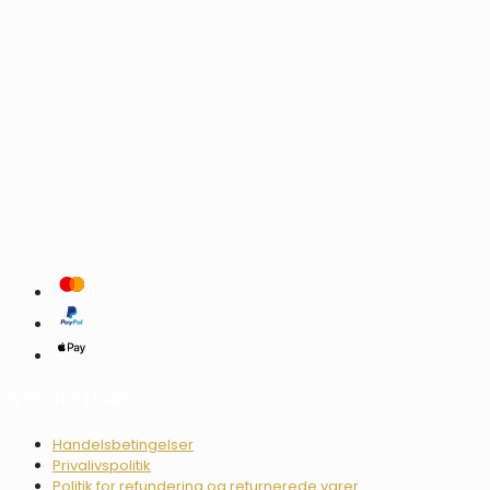
NYTTIGE LINKS
Handelsbetingelser
Privalivspolitik
Politik for refundering og returnerede varer