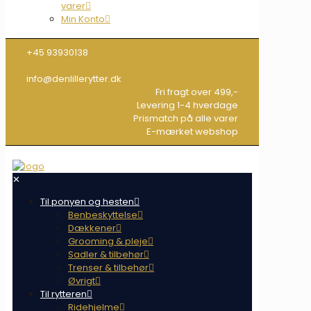
varer
Min Konto
+45 93930138
info@denlillerytter.dk
Fri fragt over 499,-
Levering 1-4 hverdage
Prismatch på alle varer
E-mærket webshop
✕
Til ponyen og hesten
Benbeskyttelse
Dækkener
Grooming & pleje
Sadler & tilbehør
Trenser & tilbehør
Øvrigt
Til rytteren
Ridehjelme