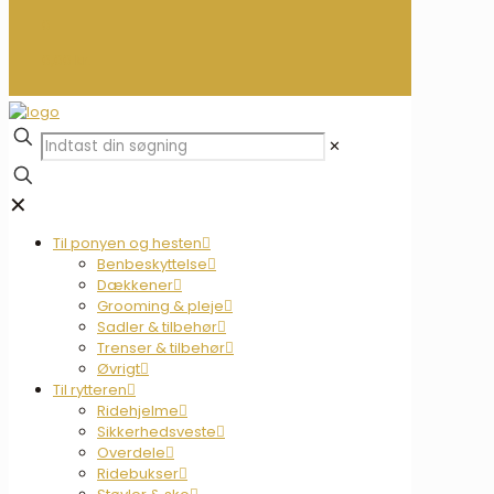
0
0,00 kr.
✕
✕
Til ponyen og hesten
Benbeskyttelse
Dækkener
Grooming & pleje
Sadler & tilbehør
Trenser & tilbehør
Øvrigt
Til rytteren
Ridehjelme
Sikkerhedsveste
Overdele
Ridebukser