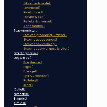
Sikkerhedsveste
Overdele
Ridebukser
Støvler & sko
Refleks & diverse
Accessories
Stævneudstyr
Stævne grooming & tasker
Stævneaccessories
Stævnebeklædning
Stævneudstyr til hest & rytter
Stald og bane
Leg & sjov
Kæpheste
Piger
Drenge
Spil & værelset
Rolleleg
Krea
Outlet
Nyheder
Brands
Om os