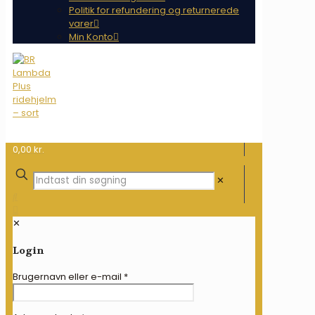
Politik for refundering og returnerede
varer
Min Konto
0,00 kr.
✕
✕
Login
Brugernavn eller e-mail
*