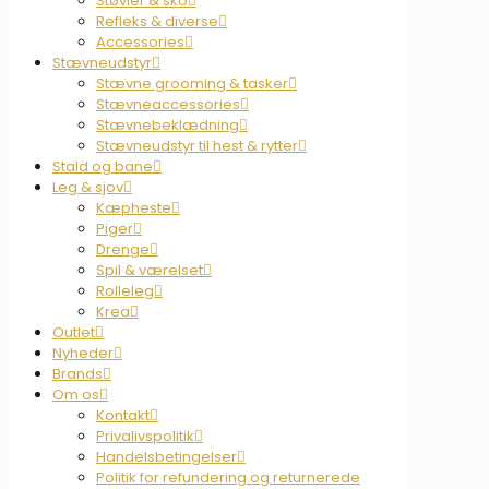
Støvler & sko
Refleks & diverse
Accessories
Stævneudstyr
Stævne grooming & tasker
Stævneaccessories
Stævnebeklædning
Stævneudstyr til hest & rytter
Stald og bane
Leg & sjov
Kæpheste
Piger
Drenge
Spil & værelset
Rolleleg
Krea
Outlet
Nyheder
Brands
Om os
Kontakt
Privalivspolitik
Handelsbetingelser
Politik for refundering og returnerede