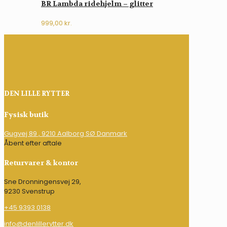
BR Lambda ridehjelm – glitter
999,00
kr.
DEN LILLE RYTTER
Fysisk butik
Gugvej 89 , 9210 Aalborg SØ Danmark
Åbent efter aftale
Returvarer & kontor
Sne Dronningensvej 29,
9230 Svenstrup
+45 9393 0138
info@denlillerytter.dk