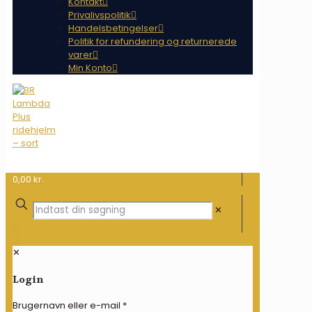
Kontakt
Privalivspolitik
Handelsbetingelser
Politik for refundering og returnerede
varer
Min Konto
0,00 kr.
✕
✕
Login
Brugernavn eller e-mail
*