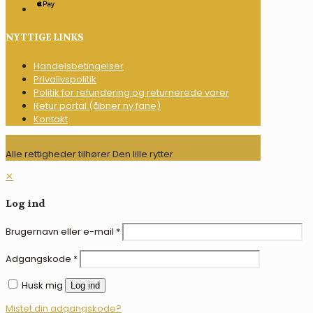
NYTTIGE LINKS
Handelsbetingelser
Privalivspolitik
Politik for refundering og returnerede varer
Retur portal (åbner ny fane)
Kontakt
Alle rettigheder tilhører Den lille rytter
✕
Log ind
Brugernavn eller e-mail
*
Adgangskode
*
Husk mig
Log ind
Mistet din adgangskode?