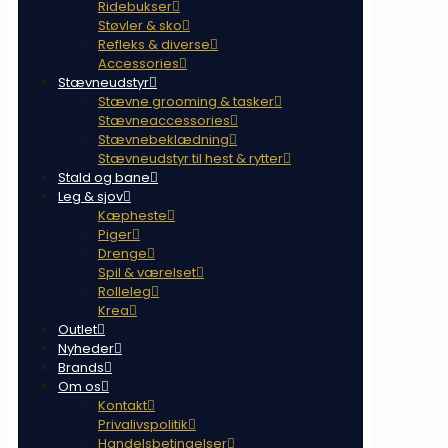
Ridebukser
Støvler & sko
Refleks & diverse
Accessories
Stævneudstyr
Stævne grooming & tasker
Stævneaccessories
Stævnebeklædning
Stævneudstyr til hest & rytter
Stald og bane
Leg & sjov
Kæpheste
Piger
Drenge
Spil & værelset
Rolleleg
Krea
Outlet
Nyheder
Brands
Om os
Kontakt
Privalivspolitik
Handelsbetingelser