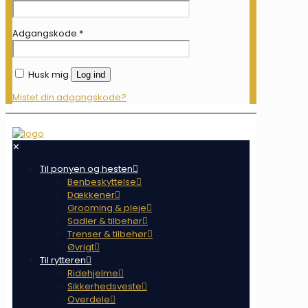
Adgangskode
*
Husk mig
Log ind
Mistet din adgangskode?
✕
Til ponyen og hesten
Benbeskyttelse
Dækkener
Grooming & pleje
Sadler & tilbehør
Trenser & tilbehør
Øvrigt
Til rytteren
Ridehjelme
Sikkerhedsveste
Overdele